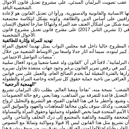
 عقب تصويت البرلمان المبدئي، على مشروع تعديل قانون الاحوال
الشخصية النافذ.
الانسانية والقانونية والدستورية، ورأوا ان تعديل القانون هو لإعادة
عراقيين على أساس الدين والطائفة، وكونه يشكل انتكاسة مجتمعية
يشار الى ان مجلس النواب صوت بالموافقة من حيث المبدأ بجلسته التي عقدت في (1 تشرين الثاني 2017) على مقترح قانون تعديل مشروع قانون
الأحوال الشخصية.
تهديد للمراة وإثارة للطائفية
 المطروح حاليا داخل قبة مجلس النواب يمثل تهديدا لحقوق المراة
بير لبنوده، سيما أنه اثار جدلا واسعا بين الاوساط الشعبية من خلال
منصات التواصل الاجتماعي".
رلمانية"، لافتاً الى أن "القانون ولد غضبا شعبيا وردود افعال سلبية
ها بالفترة المقبلة لما يخدم الصالح العام، والعمل على سن قوانين
"الهمجية الرجعية"
لشعب" نسخة منه، "نفاجأ ومعنا العالم، بطلب ذلك البرلمان تشريع
الشخصية، وهو ما يعني تعديل قانون 188 لعام 1959، وجعل هذا التعديل قاعدة للتفرقة بين المذاهب، وهذا يعني رفع حالة الخصومات
شيع، وأخطر ما في هذا القانون القبيح، هو التشريع والتحليل لزواج
 الشعب، وكذلك سوف يكون مخالفا للمعاهدات والعهود والمواثيق التي
جحفة واللئيمة والذاهبة بالمجتمع إلى درك التخلف والتناحر، والتي
تشريع مثل هذا القانون ليس إلا قبولا ومواكبة وتماثلا مع النصوص
 الغاب طيلة احتلالها لمدن العراق، ولن نفرق بين من سوف يشرع هذا