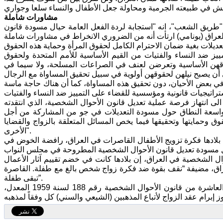
مشاورات شاملة
 "طريق الشعب"، انه "استجابة لردة الفعل العامة حيال مسودة قانون
1، فإن بعثة الأمم المتحدة لدعم العراق (يونامي) ارتأت أنه من الضروري الانخراط في مشاورات شاملة
يز ضد النساء والفتيات من القيم الأساسية للأمم المتحدة ولحقوق
حقوقهن الأساسية وتعرضن لعنف في الصراعات المسلحة، ولا سيما في
ل، في بعض الأحيان، دون تحقيق هذه المساواة، كما أن هناك حاجة ماسة
لى انتهاز فرصة عملية تعديل قانون الأحوال الشخصية، الذي انتقدته
 واسعة النطاق حول مسودة التعديلات في جو من المشاركة من أجل
وق وحمايتها وتحقيقها فيما يخص المسائل المتعلقة بالزواج والقضايا
الأخرى".
 بلادها فكرة تزويج الأطفال القاصرات في العراق، رافضة الخوض في
ل الشخصية في العراق، إن بلادها كانت في خضم تقييم آثار الأعمال
راق، مضيفة “نقف بقوة ضد فكرة زواج شخص بالغ مع طفلة. القاصرة
تبقى طفلة”.
يذكر أنه بموجب المادة الثالثة من التعديل المقترح “يلغى نص البند (5) من المادة العاشرة من قانون الأحوال الشخصية رقم 188 لسنة 1959 المعدل،