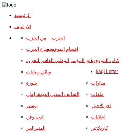
الرئيسية
الارشیف
الحزب
من الحزب
اقسام الموقع
شهداء الحزب
كتاب الموقع
وثائق المؤتمر الوطني العاشر للحزب
Iraqi Letter
وثائق وبيانات
مدارات
صورة
ملفات
التحالف المدني الديمقراطي
اخر الاخبار
بوستر
اعلانات
ادب وفن
كاريكاتير
المنبرالحر