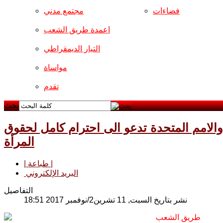
فضاءات
مجتمع مدني
اعمدة طريق الشعب
التيار الديمقراطي
مواساة
تقدم
بحث
والامم المتحدة تدعو الى احترام كامل لحقوق
المرأة
| طباعة |
البريد الإلكتروني
التفاصيل
نشر بتاريخ السبت, 11 تشرين2/نوفمبر 2017 18:51
طريق الشعب