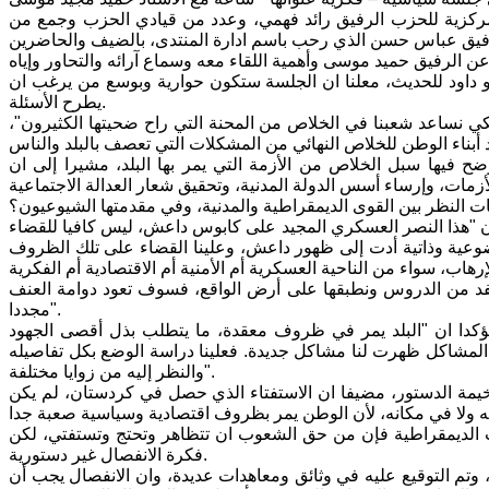
لمركزية للحزب الرفيق رائد فهمي، وعدد من قيادي الحزب وجمع من
بو داود للحديث، معلنا ان الجلسة ستكون حوارية وبوسع من يرغب ان
يطرح الأسئلة.
لكي نساعد شعبنا في الخلاص من المحنة التي راح ضحيتها الكثيرون"،
ح فيها سبل الخلاص من الأزمة التي يمر بها البلد، مشيرا إلى ان
 ان "هذا النصر العسكري المجيد على كابوس داعش، ليس كافيا للقضاء
وضوعية وذاتية أدت إلى ظهور داعش، وعلينا القضاء على تلك الظروف
م نستفد من الدروس ونطبقها على أرض الواقع، فسوف تعود دوامة العنف
مجددا".
ؤكدا ان "البلد يمر في ظروف معقدة، ما يتطلب بذل أقصى الجهود
حل المشاكل ظهرت لنا مشاكل جديدة. فعلينا دراسة الوضع بكل تفاصيله
والنظر إليه من زوايا مختلفة".
خيمة الدستور، مضيفا ان الاستفتاء الذي حصل في كردستان، لم يكن
سب الديمقراطية فإن من حق الشعوب ان تتظاهر وتحتج وتستفتي، لكن
فكرة الانفصال غير دستورية.
، وتم التوقيع عليه في وثائق ومعاهدات عديدة، وان الانفصال يجب أن