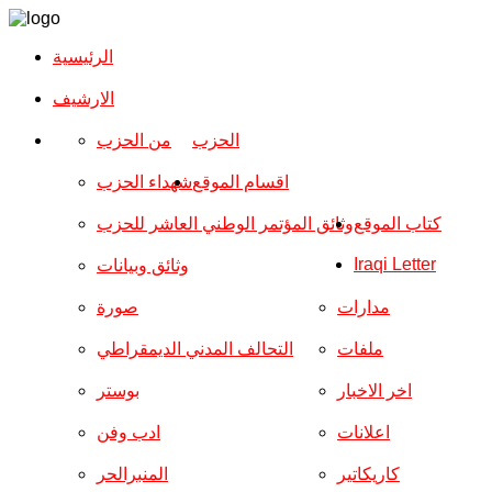
الرئيسية
الارشیف
الحزب
من الحزب
اقسام الموقع
شهداء الحزب
كتاب الموقع
وثائق المؤتمر الوطني العاشر للحزب
Iraqi Letter
وثائق وبيانات
مدارات
صورة
ملفات
التحالف المدني الديمقراطي
اخر الاخبار
بوستر
اعلانات
ادب وفن
كاريكاتير
المنبرالحر