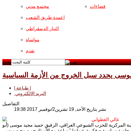
فضاءات
مجتمع مدني
اعمدة طريق الشعب
التيار الديمقراطي
مواساة
تقدم
بحث
د موسى يحدد سبل الخروج من الأزمة السياسية
| طباعة |
البريد الإلكتروني
التفاصيل
نشر بتاريخ الأحد, 19 تشرين2/نوفمبر 2017 19:38
غالي العطواني
جنة المركزية للحزب الشيوعي العراقي، الرفيق حميد مجيد موسى (أبو