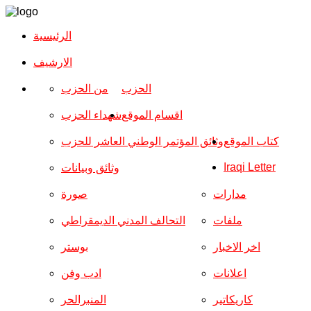
الرئيسية
الارشیف
الحزب
من الحزب
اقسام الموقع
شهداء الحزب
كتاب الموقع
وثائق المؤتمر الوطني العاشر للحزب
Iraqi Letter
وثائق وبيانات
مدارات
صورة
ملفات
التحالف المدني الديمقراطي
اخر الاخبار
بوستر
اعلانات
ادب وفن
كاريكاتير
المنبرالحر