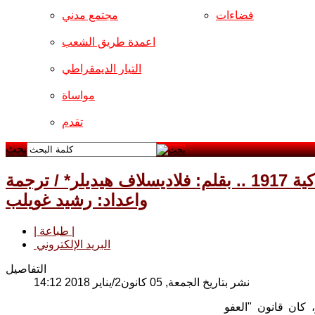
فضاءات
مجتمع مدني
اعمدة طريق الشعب
التيار الديمقراطي
مواساة
تقدم
بحث
بمناسبة يوبيلها المئوي .. نساء ثورة اكتوبر الاشتراكية 1917 .. بقلم: فلاديسلاف هيديلر* / ترجمة
واعداد: رشيد غويلب
| طباعة |
البريد الإلكتروني
التفاصيل
نشر بتاريخ الجمعة, 05 كانون2/يناير 2018 14:12
 كان قانون "العفو