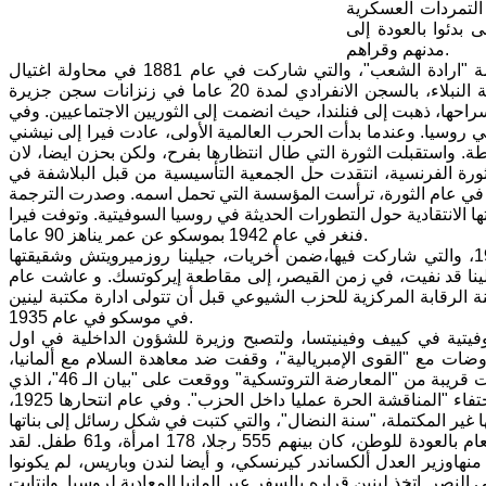
 التمردات العسكرية
 بدئوا بالعودة إلى
مدنهم وقراهم.
ومن بين السجينات المعروفات كانت فيرا فغنر، التي كانت احدى ناشطات منظمة "ارادة الشعب"، والتي شاركت في عام 1881 في محاولة اغتيال
القيصر الكسندر الثاني. وبسبب مشاركتها في التحضير للمحاولة حكمت، ابنة عائلة النبلاء، بالسجن الانفرادي لمدة 20 عاما في زنزانات سجن جزيرة
حها، ذهبت إلى فنلندا، حيث انضمت إلى الثوريين الاجتماعيين. وفي
 في روسيا. وعندما بدأت الحرب العالمية الأولى، عادت فيرا إلى نيشني
. واستقبلت الثورة التي طال انتظارها بفرح، ولكن بحزن ايضا، لان
لثورة الفرنسية، انتقدت حل الجمعية التأسيسية من قبل البلاشفة في
ا من المنفى في عام الثورة، ترأست المؤسسة التي تحمل اسمه. وصدرت الترجمة
يل فوق روسيا" في عام 1928 ، ولكن دون ملاحظاتها الانتقادية حول التطورات الحديثة في روسيا السوفيتية. وتوفت فيرا
فنغر في عام 1942 بموسكو عن عمر يناهز 90 عاما.
في مؤتمرات السلام اليسار الاممي في زيمروالد وكينتال في عامي 1915 ، 1916، والتي شاركت فيها،ضمن أخريات، جيلينا روزميرويتش وشقيقتها
جيلينا قد نفيت، في زمن القيصر، إلى مقاطعة إيركوتسك. و عاشت عام
 الرقابة المركزية للحزب الشيوعي قبل أن تتولى ادارة مكتبة لينين
في موسكو في عام 1935.
سوفيتية في كييف وفينيتسا، ولتصبح وزيرة للشؤون الداخلية في اول
ضات مع "القوى الإمبريالية"، وقفت ضد معاهدة السلام مع ألمانيا،
التي وقعت في بريست ليتوفسك في 3 مارس 1918 . وفي سنوات العشرينات كانت قريبة من "المعارضة التروتسكية" ووقعت على "بيان الـ 46"، الذي
كان موجها ضد أسلوب قيادة جوزيف ستالين الجامدة؛ واستنكرت بشكل اساسي اختفاء "المناقشة الحرة عمليا داخل الحزب". وفي عام انتحارها 1925،
فوجئ 794 مهاجرو روسيا في شباط 1917 باخبار الثورة، فسعوا في ربيع نفس العام بالعودة للوطن، كان بينهم 555 رجلا، 178 امرأة، و61 طفل. لقد
هاوزير العدل ألكساندر كيرنسكي، و أيضا لندن وباريس، لم يكونوا
ر. اتخذ لينين قراره بالسفر عبر المانيا المعادية لروسيا. وانتابت