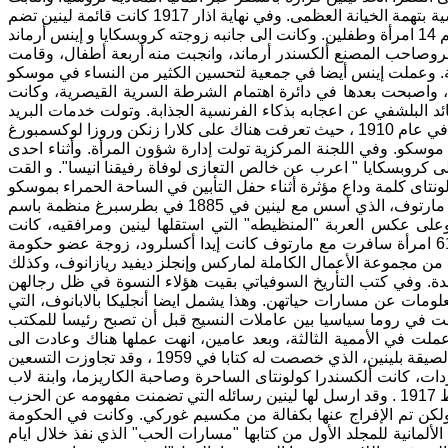
بحثه عن شركاء لرحتله صعوبات، فالكثيرون كان يخشون الاعتقال في الحدود الروسية بتهمة الخيانة العظمى. وفي نهاية اذار 1917 كانت قائمة لينين تضم
روصاحب المصنع ألكسندر أرماند، وانجبت منه أربعة أطفال، وقامت
الدامي" في بطرسبورغ، واصبحت بعدها في دائرة اهتمام الشرطة السرية القيصرية، وكانت
 عليها لينين عام 1909 في باريس. وعبر القائد البلشفي عن اعجابه بذكاء الفرنسية الجذابة. وتولت خدمات البريد
موسكو. وفي اللجنة المركزية تولت إدارة شؤون المرأة. وأثناء احدى
ا، وتوفيت في عام 1920. وكتبت كلارا زتكن الى كروبسكايا " اعرب عن خالص التعازى لوفاة رفيقنا انيسا". و القت
وعاد في ايار من عام الثورة، مجموعة ثانية من المهاجرين الروس، برئاسة يوليوس مارتوف، الذي أسس مع لينين في 1885 في بطرسبرغ منظمة باسم
ن أجل تحرير الطبقة العاملة"، 240 مهاجرا بصبحبتهم 40 طفلا. وعلى عكس العربة "المنظيطه" التي استقلها لينين ومرافقيه، كانت
العربات الخمس التي تقل الآخرين ضاجه وغير منظبطه، ومليئة بالبهجه. ومن بين 61 امرأة سافرت مع مارتوف كانت إيدا أكسلرود، زوجة عضو حكومة
لى من مجموعة الأعمال الكاملة لماركس وإنجلز ديفيد ريازانوف، وكذلك
حدة. وفي كتب التأريخ السوفياتي بقيت هؤلاء النسوة في ظل رجالهن
لومات عن مسارات حياتهن. وهذا يشمل ايضا أنجليكا بالابانوف، التي
، التي درست في بروكسل ونشطت في روما سياسيا بين عاملات النسيج قبل أن تصبح رئيسا للمكتب
شتراكي للأممية الثانية وتنظم مع كلارا زتكن مؤتمرات نسوية. وفي عام 1919 عملت في الأممية الثالثة، وبعد عامين، انهت عملها هناك وعادت الى
ت، كانت ألكسندرا كولونتاى الساحرة وصاحبة الكاريزما، وابنة لاب
من أصول أوكرانية وأم فنلندية، والتي عادت من الولايات المتحدة الأمريكية في شباط 1917 . وقد ارسل لها لينين رسائله التي تضمنت مفهومه عن الحزب
 "خيانة الوطن" ، ولكن تم الإفراج عنها بكفالة من مكسيم غوركي. وكانت في الحكومة
 الرعاية الاجتماعية. وفي عام 1925 صدرت الترجمة الألمانية للمجلد الأول من كتابها "مسارات الحب" الذي نفذ خلال ايام