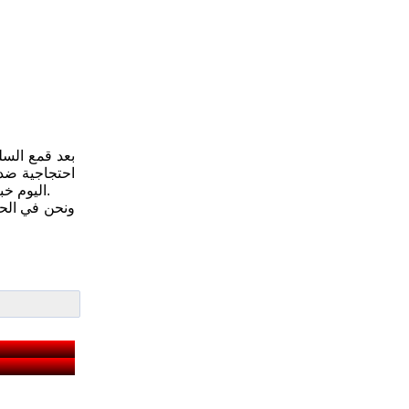
احتجاجية ضد 
اليوم خبر قيام السلطات السودانية باعتقال الأستاذ محمد مختار الخطيب سكرتير الحزب الشيوعي السوداني من منزله فجراً ونقله إلى مكان مجهول.
ونحن في الحر