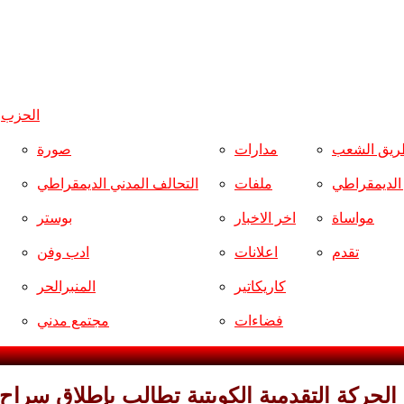
الحزب
و
ريق الشعب
مدارات
صورة
ر الديمقراطي
ملفات
التحالف المدني الديمقراطي
مواساة
اخر الاخبار
بوستر
تقدم
اعلانات
ادب وفن
كاريكاتير
المنبرالحر
فضاءات
مجتمع مدني
الحركة التقدمية الكويتية تطالب بإطلاق سرا