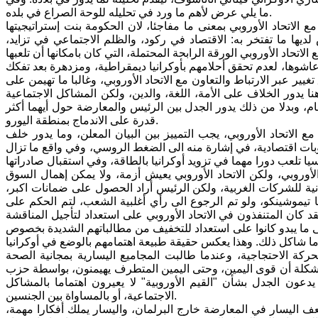
ما يلي عرض لأهم ما ورد في تحليله للوحة الصراع في بلده.
ع الاتحاد الأوروبي بمعنى ما مفاجئا، لان الحكومة بنت إستراتيجيتها
اء ذلك ليس لديها ما تفتخر به: الاقتصاد في ركود، والظلم الاجتماعي في تزايد،
تي عاشوها، لعدم تحقق أحلامهم بأوكرانيا ديمقراطية، ومزدهرة بعد تفكك
يير عبر الارتباط والتعاون مع الاتحاد الأوروبي، وغالبا ما تهيمن على
ا يدور الخلاف على الأمة، اللغة، والدين، ولكن المشاكل الاجتماعية
عام، وبدلا من ذلك يدور الجدل بين الرئيس والمعارضة حول أيهما أكثر
قدرة على الاندماج بمنطقة اليورو.
الاتحاد الأوروبي، يجب التمييز بين البيان المعلن، وما يدور خلف
صعوبات اقتصادية، في إشارة منه الى الضغط الروسي، وفي واقع ما تزال
أوروبي، ولكن الاتحاد الأوروبي يعيش أزمة، ولا يمكن إهمال السوق
كرانية للشركات الغربية، ولكن الرئيس أراد الحصول على ضمانات اكبر،
تيموشينكو، ولو تم الرجوع الى رأي أغلبية الشعب، لتم الحكم على
د كان المتنفذون في الاتحاد الأوروبي على استعداد لتأجيل المناقشة
 ما يبدو كانوا على استعداد للتخفيف من مطالباتهم الشديدة بخصوص
ركة الاحتجاجية، وعندما طالبت المجاميع اليسارية بمجانية الصحة
وى اليمين، وحتى اليمين المتطرف يهيمنون، بواسطة حزب "Swoboda" القومي على
عون الجدل بشأن "القيم الأوروبية" لا يعيرون اهتماما بالمشاكل
الاجتماعية، أو بالمساواة بين الجنسين.
 اليسار في المعارضة خارج البرلمان، واليسار يملك أفكارا مهمة،