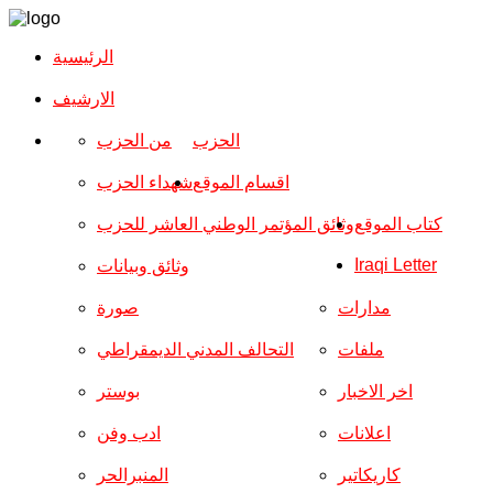
الرئيسية
الارشیف
الحزب
من الحزب
اقسام الموقع
شهداء الحزب
كتاب الموقع
وثائق المؤتمر الوطني العاشر للحزب
Iraqi Letter
وثائق وبيانات
مدارات
صورة
ملفات
التحالف المدني الديمقراطي
اخر الاخبار
بوستر
اعلانات
ادب وفن
كاريكاتير
المنبرالحر