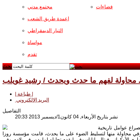
فضاءات
مجتمع مدني
اعمدة طريق الشعب
التيار الديمقراطي
مواساة
تقدم
بحث
.. محاولة لفهم ما حدث ويحدث / رشيد غويلب
| طباعة |
البريد الإلكتروني
التفاصيل
نشر بتاريخ الأربعاء, 04 كانون1/ديسمبر 2013 20:33
لصراع عوامل تاريخية
ه. وفي محاولة منها لتسليط الضوء على ما يحدث، قامت مؤسسة روزا
ري الأوكراني فيتالي اناناسوف، ليقدم تحليله لما يدور في بلاده. وفي