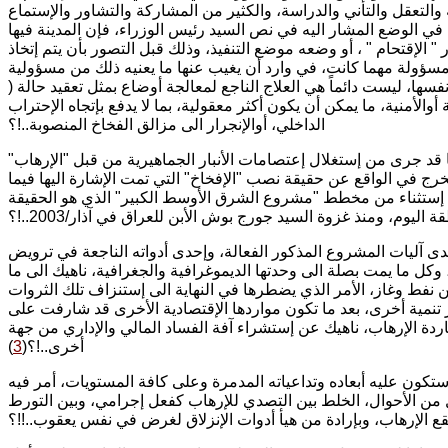
والتعقل والتأني والدراسة، والكثير من المشاركة والتشاور والإستماع
 في الوضع المشار اليه في نص السيد رئيس الوزراء، فإن المدينة فيها
 الإقتحام " ، أو وضعه موضع التنفيذ، وذلك قبل التصور بأن يتم إتخاذ
مسؤولة مهما كانت، في وارد أن يغيب عنها ما يعنيه ذلك من مسؤولية
 نفسها، ليست دائماً هي العلاج الناجع لمعالجة أوضاع بمثل تعقيد حالة (
والأمنية، ما يمكن أن يكون أكثر معقولية، بما لا يدفع بإتجاه الإحتراب
الداخلي، أوالإنجرار الى مزالق الفخاخ المنصوبة..!؟
ا قد جرى من إستغلال إعتصامات الأنبار الجماهيرية من قبل "الإرهاب"
خرج في الواقع عن حقيقة نصب "الإفخاخ" التي تمت الإشارة اليها فيما
يس إستثناء من مخطط "مشروع الشرق الأوسط الكبير" الذي هو الحقيقة
اليوم، ومنذ غزوة السيد جورج بوش الأبن للعراق في آذار/2003..!؟
حدى آليات المشروع المذكور الفعالة، وإحدى أدواته الناجعة في ترويض
ة، وكل ما يمت بصلة الى وحدتها الديموغرافية والجغرافية، ناهيك الى ما
ن نفط وغاز، الأمر الذي يضطرها في النهاية الى إستنزاف تلك الثروات
تنمية أخرى، بعد ما تكون مواردها الإقتصادية الأخرى قد شارفت على
ة الإرهاب، ناهيك عن إستشراء آفة الفساد المالي والإداري من جهة
أخرى..!؟(
3
)
ستكون عليه أبعاده وتداعياته المدمرة وعلى كافة المستويات، أمر فيه
حال من الأحوال، الخلط بين التصدي للإرهاب كفعل إجرامي، وبين التورط