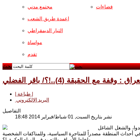
فضاءات
مجتمع مدني
اعمدة طريق الشعب
التيار الديمقراطي
مواساة
تقدم
بحث
راق : وقفة مع الحقيقة (4)..!؟/ باقر الفضلي
| طباعة |
البريد الإلكتروني
التفاصيل
نشر بتاريخ السبت, 01 شباط/فبراير 2014 18:48
دوا، والشغل الشاغل
ي أحداث المنطقة مصدراً للمتاجرة السياسية، وللمناكفات الشخصية
ولخلط الأوراق، والتصيد في المياه العكرة..!؟