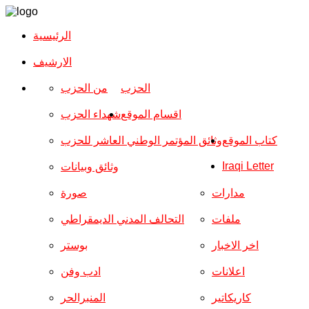
الرئيسية
الارشیف
الحزب
من الحزب
اقسام الموقع
شهداء الحزب
كتاب الموقع
وثائق المؤتمر الوطني العاشر للحزب
Iraqi Letter
وثائق وبيانات
مدارات
صورة
ملفات
التحالف المدني الديمقراطي
اخر الاخبار
بوستر
اعلانات
ادب وفن
كاريكاتير
المنبرالحر