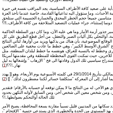
بدأية على صعيد كافة الأطراف السياسية، يجد المراقب نفسه في حيرة
 الأحداث، وما ستؤول اليه تداعياتها القادمة، خاصة عندما تأخذ العزة
خر، متناسين جميعاً حجم الخطر المحدق والخسارة الجسيمة التي ستلحق
 دونما إستثناء، جراء عمليات التصعيد المتلاحقة من كافة الأطراف..!!؟
جذور أزمة الأنبار وما هي عليه الآن، وما كان دور السلطة الحاكمة
ة، أوالتحلي بكل آليات الصبر والتعقل، من أجل قطع الطريق على كل
لوقائع الموضوعية، بأن هناك من يذكيها ويزيد من أوارها، لتأتي النتائج
وع "الشرق الأوسط الكبير"، وهي خطط ما عادت مخفية على الضالعين
جرى وخطط له بالنسبة للعراق، هونفسه ما خطط لبلدان المنطقة، مثل
ب للآخرين، حيث تمكنت القوى المخططة للمنطقة وفي مقدمتها أمريكا
تدراج سياسيي تلك الدول وقادتها الى فخ " الإرهاب " وإشغالها به ليل
نهار..!؟؟(
1
)
ومن هذا المنطلق، يمكن التوقف أمام تصريح رئيس الحكومة العراقية السيد نوري المالكي بتأريخ 29/1/2014 في كلمته الأسبوعية يوم الأربعاء، وهو [[ يهدد
ما أشار إلى أن المعركة "ستكلفنا خسائر لكننا مضطرون لذلك". ]] (
2
)
هو الآخر، له من النتائج ما لا يمكن توقعه أو حسبانه بالأرقام؛ فتقدير
خر، ومن شخص معين الى شخص آخر، ومن السابق لأوانه التكهن بحدود
تلك الحالة أوالتحكم بضوابطها..!؟
 سكانها من المدنيين قليل نسبياً مقارنة بسعة المحافظة، يصبح الأمر
ا، بهذ المستوى من الحدة والخطورة، الذي يستدعي حتمية " الإقتحام "،