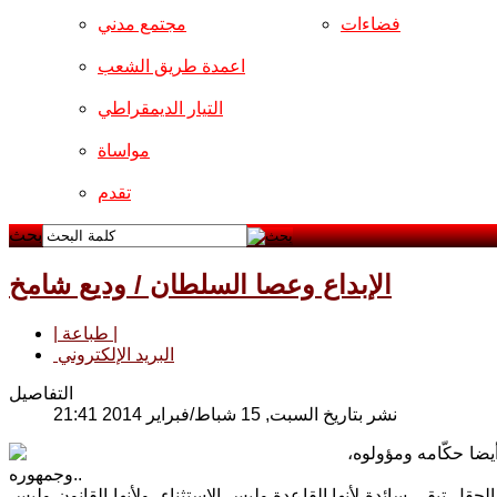
فضاءات
مجتمع مدني
اعمدة طريق الشعب
التيار الديمقراطي
مواساة
تقدم
بحث
الإبداع وعصا السلطان / وديع شامخ
| طباعة |
البريد الإلكتروني
التفاصيل
نشر بتاريخ السبت, 15 شباط/فبراير 2014 21:41
يضا حكّامه ومؤولوه،
وجمهوره..
قل تبقى سائدة لأنها القاعدة وليس الإستثناء، ولأنها القانون وليس