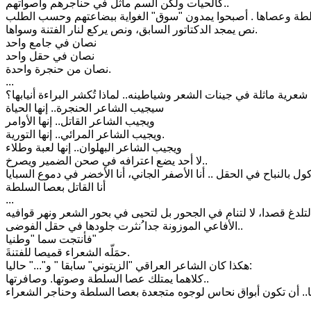
كالحيات ولكن السم ماثل في حناجرهم وأصواتهم..
نص يمجد الدكتاتور السابق، ونص يركع لنار الفتنة وسواها.
نصان في جامع واحد
نصان في حقل واحد
نصان من حنجرة واحدة.
...
سيجيب الشاعر الحنجرة.. إنها الحياة
ويجيب الشاعر القاتل.. إنها الأوامر
ويجيب الشاعر المرائي.. إنها التورية.
ويجيب الشاعر البهلوان.. إنها لعبة وطلاء
لا أحد يضع اعترافه في صحن الضمير ويصرخ..
أنا القاتل بعصا السلطة
...
الأفاعي الموزونة جدا ُنثرت جلودها في حقل الفوضى..
فأنتجت سما "وطنيا"
َحمَلّه الشعراء قميصا للفتنة.
هكذا كان الشاعر العراقي "الزيتوني" سابقا " و"..." حاليا:
كلاهما يمتلك عصا السلطة وصوتها. وصافرتها..