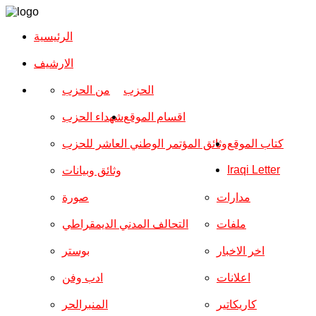
الرئيسية
الارشیف
الحزب
من الحزب
اقسام الموقع
شهداء الحزب
كتاب الموقع
وثائق المؤتمر الوطني العاشر للحزب
Iraqi Letter
وثائق وبيانات
مدارات
صورة
ملفات
التحالف المدني الديمقراطي
اخر الاخبار
بوستر
اعلانات
ادب وفن
كاريكاتير
المنبرالحر