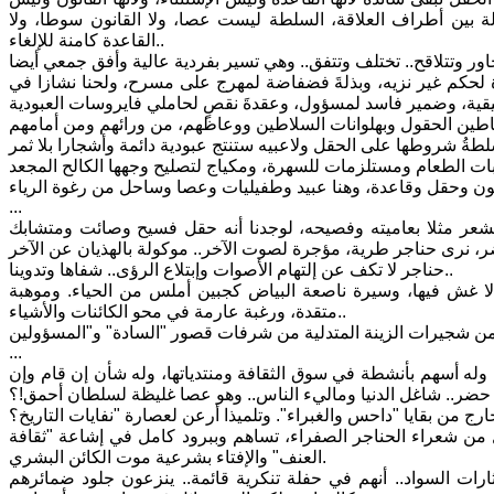
لة بين أطراف العلاقة، السلطة ليست عصا، ولا القانون سوطا، ولا
القاعدة كامنة للإلغاء..
حكم غير نزيه، وبذلةَ فضفاضة لمهرج على مسرح، ولحنا نشازا في
...
الشعر مثلا بعاميته وفصيحه، لوجدنا أنه حقل فسيح وصائت ومتشابك
حناجر لا تكف عن إلتهام الأصوات وإبتلاع الرؤى.. شفاها وتدوينا..
ا غش فيها، وسيرة ناصعة البياض كجبين أملس من الحياء. وموهبة
متقدة، ورغبة عارمة في محو الكائنات والأشياء..
...
له أسهم بأنشطة في سوق الثقافة ومنتدياتها، وله شأن إن قام وإن
من شعراء الحناجر الصفراء، تساهم وببرود كامل في إشاعة "ثقافة
العنف" والإفتاء بشرعية موت الكائن البشري.
لثارات السواد.. أنهم في حفلة تنكرية قائمة.. ينزعون جلود ضمائرهم