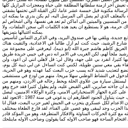
لرسالة مكتوبة قبل خمسة عشر عاما، لكن القبلة التي تختمها بشفتي
 بالمغلف الذي لم يصل الى المرسل اليه، لم يكن يدري ما يمكنه ان
ن المنسيين والميتين الى اماكن لم تعد هي نفسها، والى اشخاص لم
هاك حرمة، هو لا يستطيع ان يعيد هذه الكلمات الى سجن الملفات، ولا
يمكنه اغتيالها بتمزيقها.
بع جديدة، ويلقي بها في صندوق البريد، وفي الذكرى الثمانين لتأسيس
عي العراقي تجاذبت الافكار طويلا حتى احالتني الى سنة 1978 والى شارع الرشيد، حيث كنت لم ازل طالبا في الاعدادية، والتقيت هناك
العريق كاظم هاشم جبرة الله (ابو ذيبه)، ليعرفني على مجموعة من
لرشيد ملجأ لهم، لكن الغريب في الامر انه دس في جيبي جريدة طريق
كثيرا، انفرد بي على جهة، وقال لي: قل لاهلي انني لن اعود، ولن
لقاء بقي معي سنين طويلة، لكنني كنت اتساءل عن ابي ذيبة كل يوم،
 يخضع لتعذيب شديد لانه يسب حزب البعث كما عهدته وهو في الحرية،
، والدخول في النشاط الوطني سهلا مريحا، منهم من اودع في مستشفى
ليستقل سيارة من علاوي الحلة ويحط رحاله في الاردن، ومنهم من
عد ان جاءته صابرين، القي القبض عليه، ولم يطول كثيرا فقد خرج وهو
 كثرة الجهاز الاستخباراتي الامني، وكثرة الوكلاء الامنيين، ليصل
الامر بعلي تكنلوجيا ابو اوميد، وقد التقيته بالصدفة في البانزين خانة في الثورة داخل، حيث يتناول الجنود افطارهم ان يدعوني في سنة 1987 : الاتعود لقد
م ان الاعدام لكل عسكري يتحزب في الجيش لغير حزب البعث، فقال انا
، هذا الحزب وجد ليبقى وهو عصي على الفناء، لقد قارع الطغاة بمختلف
ه مع كثرة الحركات المناوئة والافكار المتطرفة، وهو من المؤكد قادر