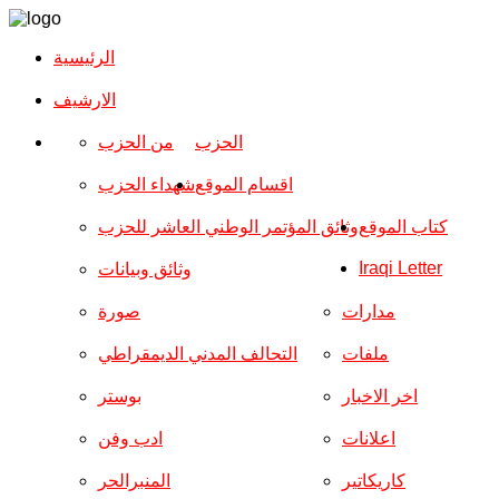
الرئيسية
الارشیف
الحزب
من الحزب
اقسام الموقع
شهداء الحزب
كتاب الموقع
وثائق المؤتمر الوطني العاشر للحزب
Iraqi Letter
وثائق وبيانات
مدارات
صورة
ملفات
التحالف المدني الديمقراطي
اخر الاخبار
بوستر
اعلانات
ادب وفن
كاريكاتير
المنبرالحر