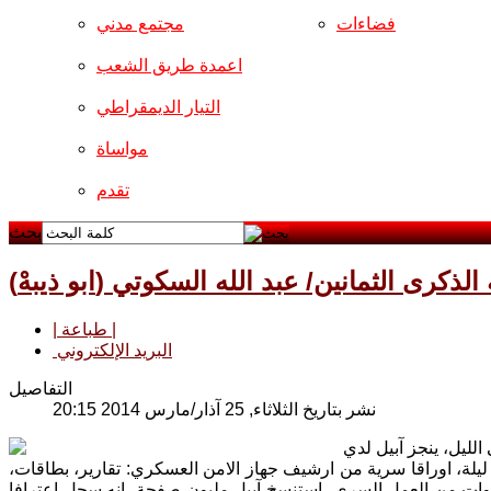
فضاءات
مجتمع مدني
اعمدة طريق الشعب
التيار الديمقراطي
مواساة
تقدم
بحث
) لمناسبة الذكرى الثمانين/ عبد الله السكوتي
| طباعة |
البريد الإلكتروني
التفاصيل
نشر بتاريخ الثلاثاء, 25 آذار/مارس 2014 20:15
لليل، ينجز آبيل لدي
 ليلة، اوراقا سرية من ارشيف جهاز الامن العسكري: تقارير، بطاقات،
وات من العمل السري، استنسخ آبيل مليون صفحة، انه سجل اعترافا