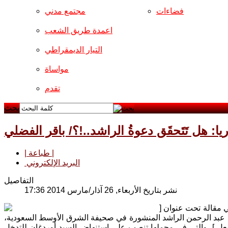
فضاءات
مجتمع مدني
اعمدة طريق الشعب
التيار الديمقراطي
مواساة
تقدم
بحث
ا: هل تَتَحقَق دعوةُ الراشد..!؟/ باقر الفضلي
| طباعة |
البريد الإلكتروني
التفاصيل
نشر بتاريخ الأربعاء, 26 آذار/مارس 2014 17:36
كنا قد تناولنا بالتعليق في مقالة تحت عنوان [
سيد عبد الرحمن الراشد المنشورة في صحيفة الشرق الأوسط السعودية،
الفعل ]، والتي في مجملها تنصب على إستنهاض السيد أوردغان للتدخل