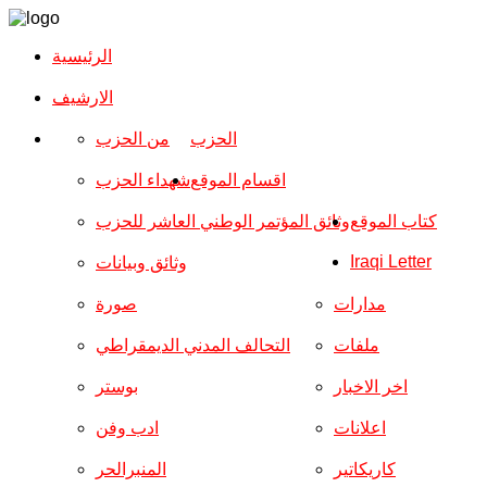
الرئيسية
الارشیف
الحزب
من الحزب
اقسام الموقع
شهداء الحزب
كتاب الموقع
وثائق المؤتمر الوطني العاشر للحزب
Iraqi Letter
وثائق وبيانات
مدارات
صورة
ملفات
التحالف المدني الديمقراطي
اخر الاخبار
بوستر
اعلانات
ادب وفن
كاريكاتير
المنبرالحر