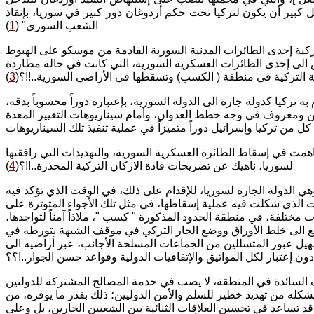
ل كبير أن يكون لتركيا تحت حكم أردوغان دور كبير في سوريا، بإنقاذ
الشعب السوري" (
1
)
تركية إحدى الطائرات المدنية السورية القادمة من موسكو على الهبوط
رض الى إحدى الطائرات العسكرية السورية، التي كانت في حالة مطاردة
التركية في منطقة ( الكسب) وتسقطها في الأراضي السورية..!!؟(
3
)
ه تركيا كدولة جارة الى الدولة السورية، بإعتباره دوراً محسوباً بدقة،
ومعروف في وجه خطط العدوان، وأمام سيناريوهات التغيير المعدة
همت في إسقاط الطائرة العسكرية السورية، والتهديدات التي رافقتها
لسوريا، ناهيك عن تصريحات قادة الاركان التركية المحذرة..!!؟(
4
)
ي الدولة الجارة لسوريا، للإقدام على ذلك، في الوقت الذي تؤكد فيه
ت الذي شكلت فيه عملية إسقاطها، في مثل تلك الأجواء المتوترة على
ختلفة، في منطقة الحدود المذكورة " كسب "، ملاذاً آمناً لتواجدها،
 دفع الى خلط الأوراق ووضع الجار التركي في موقف الشبهة بتورطه في
ل عبور المتسللين من الجماعات المسلحة الأجانب، عبر أراضيه الى
دون إعتبار لكل المواثيق والإتفاقيات الدولية وقواعد حسن الجوار..!؟؟
 السائدة في المنطقة، لا يصب في خدمة المصالح المشتركة للدولتين
شكله من تهديد خطير للسلم والأمن الدوليين؛ ذلك بقدر ما يوفره، من
قد تساعد في تحسين العلاقات الثنائية بين الشعبين الجارين، بل وعلى