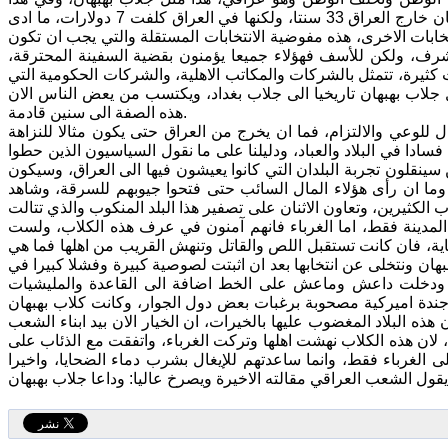
يقولون ان البطاقة الالكترونية التي ستستخدم بالانتخابات المقبلة، تكلف في اي مكان خارج العراق 33 سنتا، ولكنها في العراق كلفت 7 دولارات، ما ادى
 ناهيك عن مستلزمات الانتخابات الاخرى، هذه مفوضية الانتخابات المستقلة والتي يجب ان تكون
رف، ولكن للأسف فهؤلاء جميعا يؤمنون بقضية السفينة المحترقة،
كثيرة، تتمثل بالشركات والمكاتب الاهلية، والشركات الحكومية التي
 جلاب بهبهان تاريخيا الى جلاب بغداد، ويكتسب من يعض الناس الان
هذه الصفة الى سنين قادمة.
 للوعي والالتزام، فما ان يخرج من العراق حتى يكون مثالا للنزاهة
ادا في البلاد والعباد، ودليلنا على ما نقول السياسيون الذين حطوا
هؤلاء السياسيين سينقلون تجربة البلدان التي كانوا يعيشون فيها الى العراق، وسيكون
 وما ان رأى هؤلاء المال السائب حتى فتحوا جيوبهم للسرقة، وشاهد
لكثيرين، وتعاون الاثنان على تصفير هذا البلد المنكوب والذي تتالت
ء المدينة فقط، اما الغرباء فانهم آمنون في عرف هذه الكلاب، ولست
ماية، فان كانت تستقبل اللص والقاتل وتنهش القريب من اهلها فما هي
 بهبهان ونتخلى عن انتخابها بعد ان اثبتت لصوصية كبيرة وفشلا كبيرا في
، ودخلت داعش وماعش على الخط اضافة الى القاعدة والمليشيات
أجندة اميركية مصحوبة برغبات بعض دول الجوار، وكانت كلاب بهبهان
ذه البلاد المغضوب عليها بالخيرات، ان الخيار الان بيد ابناء الشعب
 لان هذه الكلاب نهشت اهلها وتركت الغرباء، واتفقت مع الذئاب على
الغرباء فقط، وانما ساعدتهم للإيغال بشرب دماء الضحايا، واخيرا