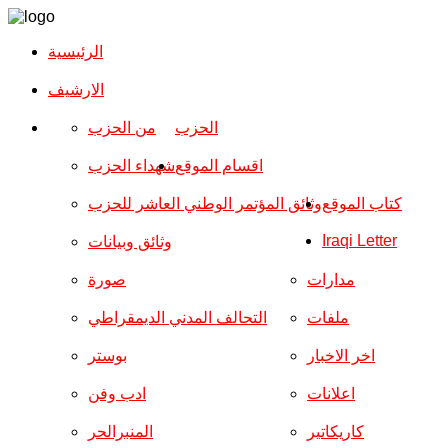
الرئيسية
الارشیف
الحزب
من الحزب
اقسام الموقع
شهداء الحزب
كتاب الموقع
وثائق المؤتمر الوطني العاشر للحزب
Iraqi Letter
وثائق وبيانات
مدارات
صورة
ملفات
التحالف المدني الديمقراطي
اخر الاخبار
بوستر
اعلانات
ادب وفن
كاريكاتير
المنبرالحر