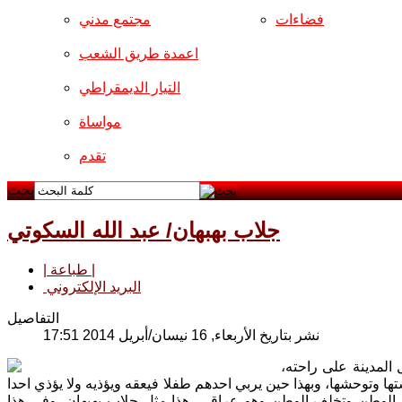
فضاءات
مجتمع مدني
اعمدة طريق الشعب
التيار الديمقراطي
مواساة
تقدم
بحث
جلاب بهبهان/ عبد الله السكوتي
| طباعة |
البريد الإلكتروني
التفاصيل
نشر بتاريخ الأربعاء, 16 نيسان/أبريل 2014 17:51
المدينة على راحته،
ها وتوحشها، وبهذا حين يربي احدهم طفلا فيعقه ويؤذيه ولا يؤذي احدا
ية الوطن وتخلف الوطن وهو عراقي، هذا مثل جلاب بهبهان، وفي هذا