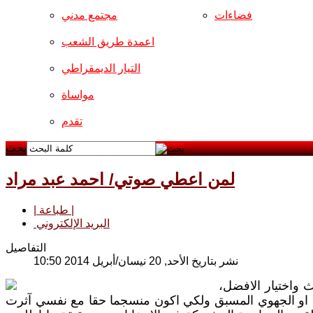
فضاءات
مجتمع مدني
اعمدة طريق الشعب
التيار الديمقراطي
مواساة
تقدم
بحث
لمن اعطي صوتي/ احمد عبد مراد
| طباعة |
البريد الإلكتروني
التفاصيل
نشر بتاريخ الأحد, 20 نيسان/أبريل 2014 10:50
 واختيار الافضل،
في او الجهوي المسبق ولكي اكون منسجما حقا مع نفسي آثرت