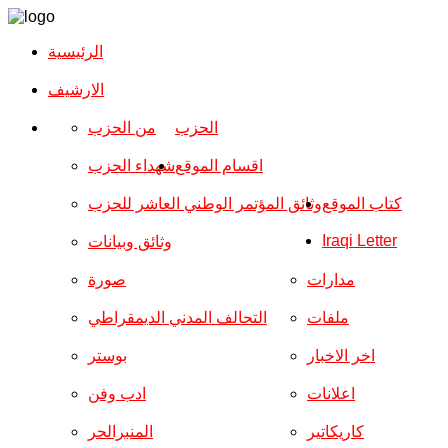
الرئيسية
الارشیف
الحزب
من الحزب
اقسام الموقع
شهداء الحزب
كتاب الموقع
وثائق المؤتمر الوطني العاشر للحزب
Iraqi Letter
وثائق وبيانات
مدارات
صورة
ملفات
التحالف المدني الديمقراطي
اخر الاخبار
بوستر
اعلانات
ادب وفن
كاريكاتير
المنبرالحر