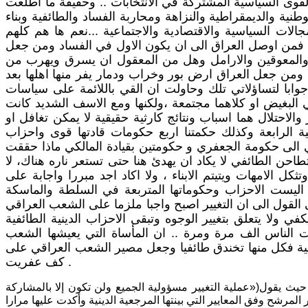
وى السياسية المشتركة في الانتخابات .. وحقيقة ما اطلعت
ية والديمقراطية والنزاهة ومحاربة الفساد والطائفية وبناء
الات السياسية والاقتصادية والاجتماعية ...نعم ها هم كلهم
 فمن اوصل العراق الى ان يكون الاول في الفساد ومن جعل
ى والمعوقين والارامل وهل من المعقول ان يسرق ويهرب من
 ومن جعل العراق ارض بور وخراب ودمار يفر منها اهلها بعد
جوابا لتساؤلاتي تلك وحاولت ان القي باللائمة على سياسات
ريكي البغيض او كلاهما مجتمعة ،ولكنها ومع الاسف الشديد كانت
والاحتلال هما اسباب ونتائج كارثية حقيقية لا يمكن تغافل او
ية الرابعة وكذلك حكمتنا اربع حكومات قادتها قوى واحزاب
وي الى حكومة الجعفري و حكومتين بقيادة المالكي ماذا حققت
احن الطائفي لا يكاد ان يهدئ هنا حتى تستعر ناره هناك، لا
 الامهات ويتيتم الابناء ، ولا اكاد اجد مبررا واجابة على
اليست الاحزاب وحكوماتها المتربعة في السلطة والماسكة
لقول الى ان التغيير اصبح واجبا ملزما على الشعب العراقي
 ولا يتعلق بتغيير الوجوه وتبقى الاحزاب الدينية الطائفية
ت الناس الف مرة ومرة .. ان المأساة التي يعيشها الشعب
سنية فكل منها تخندق طائفيا وجعل مصير الشعب العراقي على
كف عفريت .
حيث يقول(«عملية التغيير مسؤولية الجميع ولن تكون إلا بالمشاركة