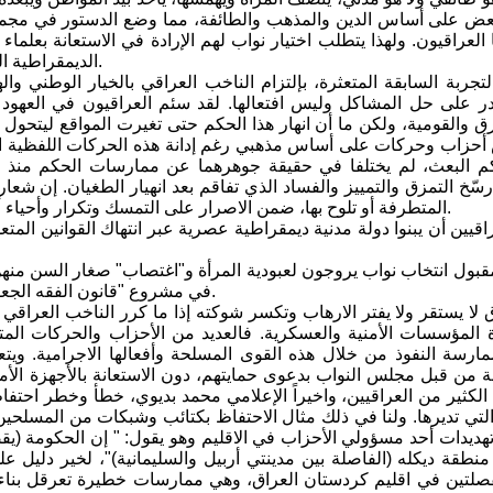
ض على أساس الدين والمذهب والطائفة، مما وضع الدستور في مجموعة 
 العراقيون. ولهذا يتطلب اختيار نواب لهم الإرادة في الاستعانة بعلما
الديمقراطية العصرية، وليس بضوابط عاشتها مجتمعاتنا قبل قرون خلت وبان فشلها.
قادر على حل المشاكل وليس افتعالها. لقد سئم العراقيون في العهو
رق والقومية، ولكن ما أن انهار هذا الحكم حتى تغيرت المواقع ليتحول
حزاب وحركات على أساس مذهبي رغم إدانة هذه الحركات اللفظية المتك
حكم البعث، لم يختلفا في حقيقة جوهرهما عن ممارسات الحكم منذ تأ
سّخ التمزق والتمييز والفساد الذي تفاقم بعد انهيار الطغيان. إن شعار 
المتطرفة أو تلوح بها، ضمن الاصرار على التمسك وتكرار وأحياء أحداث تاريخية مدمرة جلب عدم الاستقرار والتفكك والمحن للعراقيين.
بول انتخاب نواب يروجون لعبودية المرأة و"اغتصاب" صغار السن منهن
في مشروع "قانون الفقه الجعفري" الذي تقدم به وزير العدل للمصادقة عليه من قبل مجلس النواب.
المؤسسات الأمنية والعسكرية. فالعديد من الأحزاب والحركات الم
ارسة النفوذ من خلال هذه القوى المسلحة وأفعالها الاجرامية. ويت
من قبل مجلس النواب بدعوى حمايتهم، دون الاستعانة بالأجهزة الأمنية
الكثير من العراقيين، واخيراً الإعلامي محمد بديوي، خطأ وخطر احتفاظ 
التي تديرها. ولنا في ذلك مثال الاحتفاظ بكتائب وشبكات من المسلحي
 تهديدات أحد مسؤولي الأحزاب في الاقليم وهو يقول: " إن الحكومة (ي
نطقة ديكله (الفاصلة بين مدينتي أربيل والسليمانية)"، لخير دليل
لتين في اقليم كردستان العراق، وهي ممارسات خطيرة تعرقل بناء د