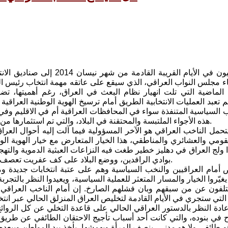
يتوجه العراقيون في الأيام القريبة القادمة م
ء مجلس النواب العراقي، الذي سيقع على عاتقه مهمة انتخاب رئيس الج
الماضية التي تلت انهيار نظام البعث في العراق، رغم أهميتها، 
م تعبد العمليات الانتخابية الطريق أمام ترسيخ الهوية الوطنية العراق
 السياسية المتنفذة سواء في المحافظات العراقية أم في الاقليم وفي
هذه الأجواء الملتبسة والمحتقنة في البلاد، والتي تم استثمارها من قبل دوائر اقليمية لزرع الفوضى في العراق والتدخل الفظ في شؤونه.
حمل الناخب العراقي هو الآخر المسؤولية فيما آلت إليه أحوال العر
قومي والعشائري والمناطقي، هذا الخيار المتعارض مع خيار الهوية الو
 ولج العراق في دهليز خطير طغت فيه النزاعات العبثية الدموية والتهجير
بوادي الرافدين، ووضع البلاد على كف عفريت تعصف به الأزمات تلو الأخرى جراء الخطأ في هذا الخيار وتراكم آثاره السلبية.
ص أمام العراقيين والنخب السياسية وهم على عتبة انتخابات جديدة و
ن يغيّروا الخيار والمسار المتعثر للعملية السياسية، ويعيدوا النظر بال
لفون عن من سبقهم وبان فشلهم الصارخ. إن أمام الناخب العراقي و
في بنوده، والتي كانت أحد أسباب تأجيج الاحتقان الطائفي عن طريق الت
هو طائفي ولا هو مدني، ينصف المرأة ويهمشها، يأخذ بيد المواطن ويبع