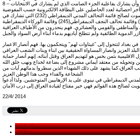
8 – إنني اقترح على المواطن العراقي المشاركة بقوة في الانتخابات بشكل أوسع، وأن يشارك بفاعلية الجزء الصامت الذي لم يشارك في الانتخابات
خر احصائية لعدد الحاصلين على البطاقة الالكترونية حسب المفوضية
المستقلة للانتخابات قد بلغ 18 مليون ناخب. كما اقترح على الناخب الكريم أن يصوت لصالح قائمة التحالف المدني الديمقراطي (232) التي تشارك في
بغداد وغالبية المحافظات، وأن يصوت إلى قائمة البديل المدني في البصرة(245) وقائمة تحالف النجف الديمقراطي(245) وقائمة الوركاء الديمقراطية
ائفي والمناطقي والقومي والعشائري. فهم ينحدرون من الأطياف العراقية
ي بغداد لتتحول إلى "غيتاوات لهم" ويتحكمون بها. فهم أنصار الاعمار
 الاقليمية بثمن بخس هو لتهديم العراق وقتل أبنائه. إنهم أنصار حماية
ب العراق،كما يشهد على ذلك الشهداء الذين سطروا بدمائهم آيات من
الشجاعة والفداء وحب هذا الوطن العزيز
دي مرشح التحالف المدني الديمقراطي في نينوى على يد الإرهابيين المتوحشين. ولذا أدعوا
22/4/ 2014
< السابق
التالي >