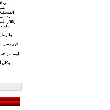
السا
(299)
الزاهية جميعاً من اقاصي شمال الوطن وإلى جنوبه ولم تتلوث أياديهم في المجازر الدموية الطائفية ولم تتطلخ أياديهم بدماء أبناء أرض السواد والجبل.
ولم تتلو
انهم رسل سلا
إنهم من خير