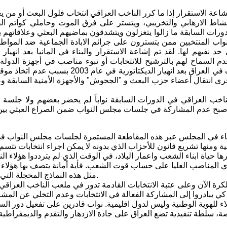
شاط الارهابي والتخريبي، ويتستر على فرق الموت وحاملي كواتم ال
لدورات السابقة ما زالوا يتغزلون ويتشدقون بماضيهم البعثي وعلاقاته
واب المنتخبين ممن يتسترون على جرائم الابادة الجماعية ضد المواطن
 حد نفيهم لها. لقد تم إشاعة الاستقرار والبناء في المانيا بعد انه
م السماح لهم بالترشيح للانتخابات أو تبوء مناصب في أجهزة الدولة الأ
يحدث للأسف في العراق بعد انهيار ا
رى انتقال أعضاء حزب البعث و "الجحوش" والأجهزة الأمنية السابقة 
وأصبح عدم المشاركة في جلسات مجلس النواب ضمن الصراع العبثي بين الك
 في المجلس عبر هذه المقاطعة المستمرة لجلسات مجلس النواب في ت
قية ومنها تشريع قانون للأحزاب الذي بدونه لا يمكن اجراء انتخابات تتسم
ها حياة ابناء الشعب واعمار البلاد، في الوقت الذي لم يترددوا هؤلاء
 المناصب العليا على حساب قوت الشعب. فأية أمانة يتصف بها هؤلاء ال
مثل هذه النماذج المخجلة التي لا تتصف بالحد الأدنى من صفات الحرص على مصالح الشعب والوطن.
 كي يبادروا إلى المشاركة الفعالة في الانتخابات وعدم التخلي عن المشا
اء للهوية الوطنية وليس لدول اقليمية. نواب قادرين على تفعيل دور ال
ة، سلطة تنفيذية تضع العراق على جادة الازدهار والتقدم والديمقراطية