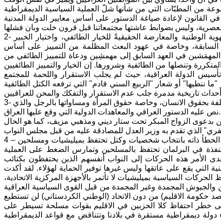
من المطبّات التي من شأنها شلّ العملية السياسية الديمقراطية
ء في القانون لإعادة صياغة الدستور على أساس معايير الدولة المدنية
2- طي صفحة التجربة السابقة المتعثرة، بإلتزام الناخب العراقي بالخيار الوطني والهوية الوطنية والمعارضة الحقيقيةً للخيار الطائفي، واختيار الخبير
د السابقة، وخاصة في عهود البعث المظلمة من التمييز على أساس
 المهمَشين في العهد السابق إلى مهمشِين ودعاة للتمييز الطائفي من
ررة وتنصلها من الطائفية وشرورها. إن الخيار والتمييز الطائفيين
سيس الدولة العراقية، حيث لم يجلب الاستقرار واللحمة للمجتمع
"ما ننطيها" أو شعار "الربيع السني قادم" التي ترفعه الكتل الطائفية
3- ولا يمكن للعراقيين أن يبنوا دولة مدنية ديمقراطية عصرية عبر انتهاك القوانين المتعلفة بحقوق الانسان، وخاصة حقوق المرأة ومساواتها بالرجل والذي
نص عليه الدستور العراقي والمعاهدات الدولية التي وقع عليها العراق.
 بدعوى الزواج المبكر تحت ستار ديني ومذهبي مزيف، كما هو الحال
4 – كما أن العراق لا يستقر ولا يفتر الارهاب وتكسر شوكته إذا ما كرر الناخب العراقي الخطأ ذاته بانتخاب شخصيات وكتل تحتفظ بميليشيات ومسلحين
تنفذة في البرلمان تحتفظ بالمسلحين وتمارس الضغط على العملية
عدى الأمر هذه الحركات إلى النواب أنفسهم الذين يحتفظون بكتائب
 التي يقع على عاتقها وليس غيرها توفير الحماية لهؤلاء. لقد أكدت
الحركات السياسية بميليشيات لا تأتمر بالأجهزة المركزية الاتحادية،
ن والجيوش المجمدة وغير المجمدة من قبل القوى السياسية العراقية
قصد حكومة الاقليم) من دون الاتحاد (الوطني الكردستاني) لن تستطيع
 على خطر احتفاظ كلا الحزبين في الاقليم بقوات مسلحة تسيطر على
ولة ديمقراطية مستقرة في بلادنا وتتناقض مع قواعد الديمقراطية