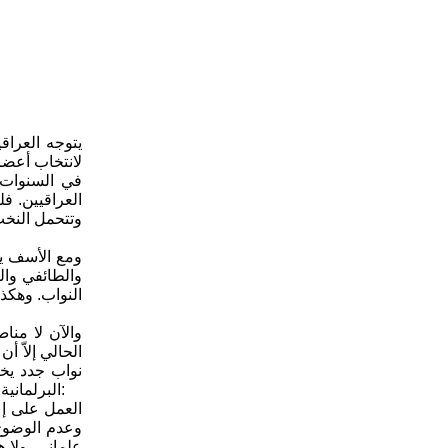
لانتخاب أعضا
في السنوات 
العراقيين. فل
وتتحمل النخب
ومع الأسف يت
والطائفي وال
النواب. وهكذا
والآن لا منا
الحالي إلاّ أ
نواب جدد يخت
البرلمانية التي ستجري في الأيام القادمة لتخليص العراق المنزلق الحالي عبر انتخاب نواب قادرين على انقاذ البلاد وممن يتوسم بهم القدرة والارادة في:
وعدم الوضوح 
علماني، ولا 