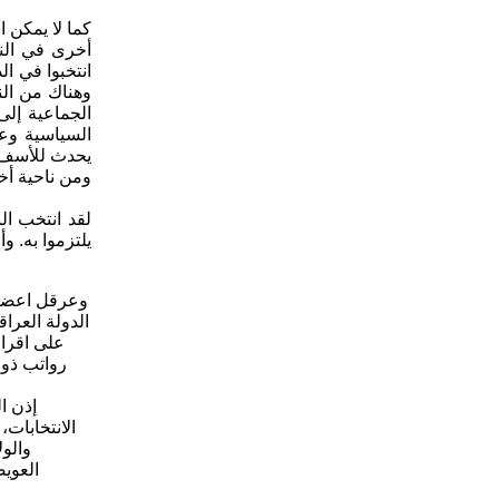
أخرى في الن
انتخبوا في ا
وهناك من الن
الجماعية إلى
السياسية وعد
ومن ناحية أخ
يلتزموا به. 
وعرقل اعضاء
الدولة العرا
على اقرار
رواتب ذوي
الانتخابات،
والول
العويص