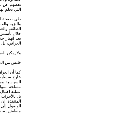
بعضهم عن بع
التي يحلم بها
والنزيه وال
الطائفة والع
خلال تأسيس أ
بعد انهيار 
العراقي، بل ر
فليس من المق
خارج سيطرة 
السياسية ومم
مسلحة ممولة 
عملية اغتيال 
بل بالأحزاب 
المتنفذة. إن
الوصول إلى م
منطقتين منفص