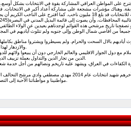
بقة. وهناك مؤشرات مشجعة على مشاركة أعداد أكبر في الانتخابات. فآ
. فلو تصفحنا تاريخ مرشحي هذه القوائم لوجدناهم بعيدين عن الولاء الط
ث أياديهم بالال السحت والحرام. ولم يسيطروا ويشتروا مناطق بكاملها ف
والازدهار لهذا البلد العزيز وانصار المساواة الحقيقية بين ابناء وبنات الشعب العراقي.
م مع دول الجوار الاقليمي والعالم الخارجي دون أن يبيعوا ولائهم للدول
الدين من تجار الدين والتداول بعملة تزييف الدين وتحويله من معتقد ايماني مشروع إلى بضاعة لخداع ونهب خلق الله.
ة الكفاءات في العراق، ويشهد عليه تاريخم ونضالهم من أجل خدمة شع
وكان آخرهم شهيد انتخابات عام 2014 مهدي مصطفي وا
مواطنينا و مواطناتنا الأحبة إلى التصويت لصالح هذه القوائم فهي خير مفتاح لقيادة العراق إلى درب الأمان.