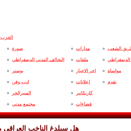
الحزب
و
ريق الشعب
مدارات
صورة
ر الديمقراطي
ملفات
التحالف المدني الديمقراطي
مواساة
اخر الاخبار
بوستر
تقدم
اعلانات
ادب وفن
كاريكاتير
المنبرالحر
فضاءات
مجتمع مدني
هل سيلدغ الناخب العراقي م