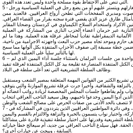
التي تنص على الاحتفاظ بقوة مسلحة واحدة وليس تعدد هذه القوى.
5 - كما لا يمكن اشاعة الاستقرار إذا ما كرر الناخب العراقي انتخاب فلول البعث أو من يغازلهم ويتستر عليهم أو من يضع رجل في العملية السياسية ورجل
صوت ومدبري المفخخات التي تطحن أرواح العراقيين. فالعديد ممن
م بأمثال طارق عزيز الذي يقضي فترة سجنه بقرار من القضاء العراقي.
ين الاكراد واستخدام السلاح الكيمياوي في كردستان وضحايا المقابر
يار النازية عبر حرمان اعضاء الحزب النازي من المشاركة في العملية
لمانية الديمقراطية تفادياً لمخاطر عرقلة هذه العملية. وهذا ما لم
لديكتاتورية في عام 2003 بسبب عدم اتخاذ موقف حازم وموحد تجاه مصير حزب البعث واجهزته الاجرامية من ناحية،
وضمن خطة مسبقة إلى صفوف الأحزاب المتنفذة بكل ألوانها مما سمح
لها بالتأثير سلباً على العملية السياسية.
6 – لقد انتخب الناخب العراقي في الدورات السابقة نواباً لم يحضر بعضهم ولا جلسة واحدة من جلسات البرلمان باستثناء جلسة أداء اليمين الذي لم
تل المتنفذة المتصارعة تقليعة بيد كل الكتل المتنفذة لعرقلة تنفيذ
وظائف السلطة التشريعية التي تعد أعلى سلطة في البلاد.
شريع الكثير من القوانين المهمة المتعلقة بمصير الشعب ومستقبل
 بالنزاهة والشفافية. وأخيرا جرت عرقلة تشريع الموازنةً والتي يتوقف
 النواب ولم يقاطعوا جلسات المجلس المخصصة لزيادة رواتب أعضائه أو
ذين أدوا اليمين وخدعوا ناخبيهم، وهل سيعيد الناخب العراقي انتخاب
7 - إذن الكرة الآن وعلى عتبة الانتخابات القادمة تدور في ملعب الناخب العراقي، وفي دائرة المواطنين العراقيين الذين يترددون في المشاركة في
ركة، واختيار نواب يتسمون بالخبرة والنزاهة والالتزام بالقسم واليمين
سلطة التشريعية وقدرتها على اختيار سلطة تنفيذية قادرة على مشاكلنا
 الحقة. فهل سيلدغ الناخب العراقي من جديد، أم سيعالج خطأ خياراته
السابقة ، ويبجث عن خيارات أخرى؟.