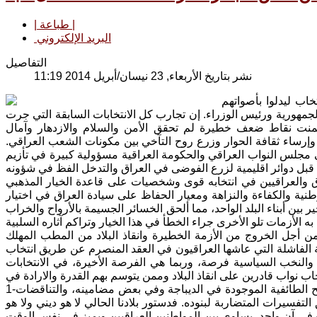
| طباعة |
البريد الإلكتروني
التفاصيل
نشر بتاريخ الأربعاء, 23 نيسان/أبريل 2014 11:19
ن شهر نيسان 2014 إلى صناديق الانتخاب ليدلوا بأصواتهم
مهورية ورئيس الوزراء. إن تجارب كل الانتخابات السابقة التي جرت
تضمنت نقاط ضعف خطيرة لم تحقق الأمن والسلام والازدهار وآمال
ية وإرساء ثقافة الحوار وزرع روح التآخي بين مكونات الشعب العراقي.
 مجلس النواب العراقي والحكومة العراقية مسؤولية كبيرة في تأزيم
اق والعراقيين في انتخابه قوى وشخصيات على قاعدة الخيار المذهبي
طنية والكفاءة والنزاهة ومعيار الحفاظ على سيادة العراق في اختيار
 بين أبناء البلد الواحد، مما ألحق الخسائر الجسيمة بالأرواح والخراب
من أجل الخروج من الأزمة الخطيرة وانقاذ البلاد من المطب المهلك
تجربة الفاشلة التي عاشها العراقيون في العقد المنصرم عن طريق انتخاب
النخب السياسية فرصة، وربما هي الفرصة الأخيرة، في الانتخابات
1-العمل على إعادة النظر بالدستور العراقي الحالي على قاعدة التخلي عن كل الروائح الطائفية الموجودة في الديباجة وفي بعض مضامينه، والتناقضات
فسيرات المتضاربة لبنوده. فدستور بلادنا الحالي لا هو ديني ولا هو
ده في آن واحد، يساوي بين المواطنين العراقيين ويميز في نفس الوقت