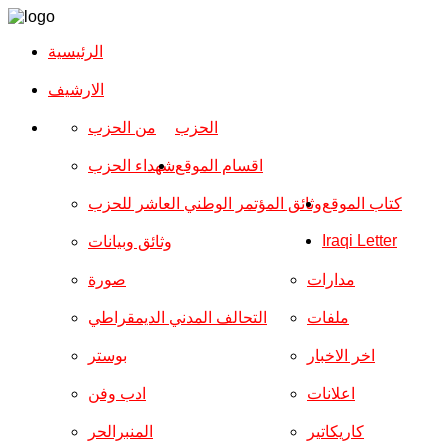
الرئيسية
الارشیف
الحزب
من الحزب
اقسام الموقع
شهداء الحزب
كتاب الموقع
وثائق المؤتمر الوطني العاشر للحزب
Iraqi Letter
وثائق وبيانات
مدارات
صورة
ملفات
التحالف المدني الديمقراطي
اخر الاخبار
بوستر
اعلانات
ادب وفن
كاريكاتير
المنبرالحر