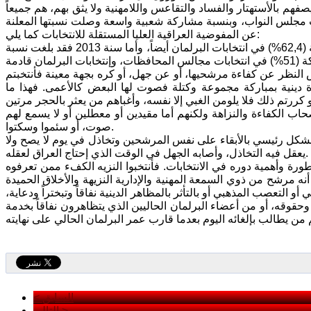
م بالأستهتار والفساد والتقاعس واللامهنية ولا يثق بهم، هم جميعاً
مجلس النواب، وبنسبة مشاركة شعبية واسعة وصلت نسبتها المعلنة
عن المفوضية العراقية العليا المستقلة للانتخابات كما يلي:
سنة 2005 بنسبة مشاركة (76%) في انتخابات البرلمان، وسنة 2010 بنسبة مشاركة (62,4%) في انتخابات البرلمان أيضاً، وأما سنة 2013 فقد بلغت نسبة
ض النظر عن كفاءة مرشحيها، أو عن جهل، أو كره بجهة معينة فأنتخبتم
ة دينية بمباركة مجموعة وكتلة فصوت لها البعض كالأعمى. فهذا ما
اب الكفاءة والنزاهة ولكنهم أما مقيدين أو معطلين أو لا يسمع لهم
صوت، أو سئموا وسكتوا.
شكل رئيسي بالأبقاء على نفس المرشحين وتخاذل في يوم لا يصح ولا
يعقل فيه التخاذل، وأصابه الجهل في الوقت الذي إحتاج العراق لعقله.
 وأهمية دوره في الانتخابات. فأنتخبوا النزيه الكفء ممن تعرفوه
 مرشح من ذوي السمعة المهنية والإدارية النزيهة والأخلاق الحميدة
أو التعصب المذهبي أو بالتأثر بالمظاهر الدينية نفاقاً وتبختراً ودعاية،
وقه، أو من أعضاء البرلمان الحاليين الذي يتظاهرون نفاقاً بخدمة
< السابق
التالي >