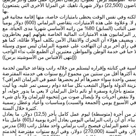
(يستحق نواب البرلمان العراقي الحالي لقب أقل الناس عملا وأغلاهم أجرا كونهم يتقاضون (22,500) دولار شهريا، ناهيك عن المزايا الأخرى التي يتمتعون
بها.
فقط من راتبه الأساسي ضرائب، لكنه وفي نفس الوقت يحظى بامتيازات خاصة، منها إقامة مجانية في
فندق الرشيد بالمنطقة الخضراء الآمنة نسبيا سواء أكان البرلمان في حالة انعقاد أم لا. وعلاوة على هذه الامتيازات، يتقاضي البرلماني (600) دولار يومياً
مقابل أي مهمة رسمية خارج أو داخل العراق. وعند خسارته المنصب البرلماني يتقاضى النائب (السابق) 80% من راتبه الأساسي شهريا مدى الحياة، مع
ته. ويبرر البرلمانيون هذه الامتيازات المالية الخاصة بقولهم إنهم يخاطرون
ويضيف هؤلاء أن التحرك والانتقال الآمن يكلف أموالا طائلة، كما هو
لعراقي رأي آخر يرى أن التهافت على عضوية البرلمان ليس سوى وسيلة
((إنتهى الأقتباس من الأسوشيتد برس))
ة في كتابته وإقراره ليستلم من خلاله راتب وتقاعد خياليين لخدمة
اها من خزينة الدولة وأموال الشعب بكل ساعة دوام رسمي تمر عليه. ويا ليت
تمتع بأجازة وسفرة أو نائم داخل البرلمان لا يعي ما يدور حوله، أو
 في الأسبوع يومي (الجمعة والسبت) ومناسبات وأعياد وعطل رسمية
كثيرة خلال السنة.
كل ساعة واحدة تمر على البرلماني العراقي تكلف العراق (93,75) دولار، وهي أكثر من أجرة (متوسطة) ليوم عمل كامل بأجر (12,5) دولار، ما يعادل
يتقاضى البرلماني في يوم عمل رسمي واحد (750) دولار، وفي الشهر (22,500) دولار، وفي السنة (270,000) دولار، وفي أربع سنوات مفترضة لخدمته