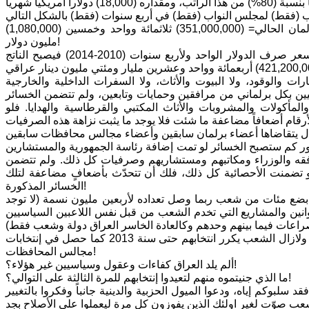
(1,080,000) دولار لكل برلماني في أربع سنوات عمر البرلمان (ضرب) (325) عدد أعضاء البرلمان الحالي= (351,000,000) ثلاثمائة وواحد وخمسين
مليون دولار!
ولتحويلها للدينار العراقي فنقوم بضرب (351,000,000) بـ(1200) دينار (متوسط) سعر صرف الدولار الواحد ولأربع سنوات (2010-2014) فيصبح الناتج
ات والوقود، ولا البيوت والأثاث، ولا السفرات الداخلية والخارجية
صيين بكل برلماني من مرافقين وحمايات وتابعين، ولم تتضمن الخسائر
المأكولات والمشروبات والأثاث المكتبي والقرطاسية والهدايا. فلو
صور كم ستصبح الخسائر لو تمت إضافة رئاسة الجمهورية والمستشارين
رافقه والوزراء ومكاتبهم ومستشاريهم وصرفيات كل ذلك. ولم تتضمن
 تضمنت الأحصائية كل ذلك، فلك أن تتحدّث بأضعافٍ مضاعفة لتلك
الخسائر المذكورة!
ضع مئات من شعب ربما وصل تعداده لأربعين مليون نسمة (لا توجد
قوانين والمشاريع التي تخدم الشعب من قبل نفس اللاعبين السياسيين
ألم تحن ساعة التغيير بإنتخاب غير من تكررون إنتخابهم على الدوام منذ سنة 2003 ولازال الشعب يكرر انتخابهم حتى سنة 2013 كما حصل في إنتخابات
مجالس المحافظات!
ألم يلد العراق كفاءات وعقول وسياسيين غير هؤلاء؟!
ما الذي جنيتموه منهم لتعيدوا إنتخابهم للمرة الثالثة على التوالي؟!
سلبوكم إياه، ودعوا الميول الحزبية والدينية جانباً وفكروا بالتغيير