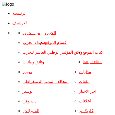
الرئيسية
الارشیف
الحزب
من الحزب
اقسام الموقع
شهداء الحزب
كتاب الموقع
وثائق المؤتمر الوطني العاشر للحزب
Iraqi Letter
وثائق وبيانات
مدارات
صورة
ملفات
التحالف المدني الديمقراطي
اخر الاخبار
بوستر
اعلانات
ادب وفن
كاريكاتير
المنبرالحر