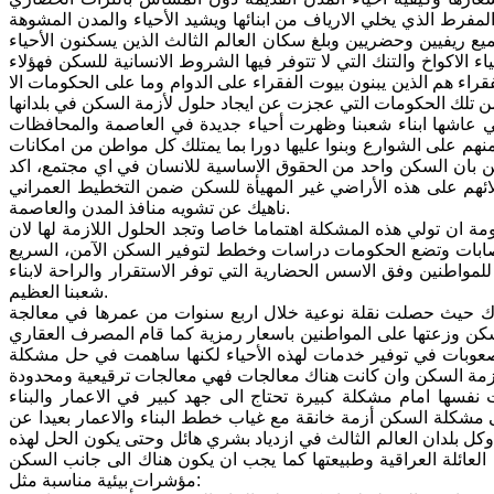
رط الذي يخلي الارياف من ابنائها ويشيد الأحياء والمدن المشوهة
ميع ريفيين وحضريين وبلغ سكان العالم الثالث الذين يسكنون الأحياء
الاكواخ والتنك التي لا تتوفر فيها الشروط الانسانية للسكن فهؤلاء
راء هم الذين يبنون بيوت الفقراء على الدوام وما على الحكومات الا
 عاشها ابناء شعبنا وظهرت أحياء جديدة في العاصمة والمحافظات
نهم على الشوارع وبنوا عليها دورا بما يمتلك كل مواطن من امكانات
ن بان السكن واحد من الحقوق الاساسية للانسان في اي مجتمع، اكد
ائهم على هذه الأراضي غير المهيأة للسكن ضمن التخطيط العمراني
ناهيك عن تشويه منافذ المدن والعاصمة.
ان تولي هذه المشكلة اهتماما خاصا وتجد الحلول اللازمة لها لان
صابات وتضع الحكومات دراسات وخطط لتوفير السكن الآمن، السريع
 للمواطنين وفق الاسس الحضارية التي توفر الاستقرار والراحة لابناء
شعبنا العظيم.
ي معالجة أزمة السكن آنذاك حيث حصلت نقلة نوعية خلال اربع سنوات من عمرها في معالجة
ن وزعتها على المواطنين باسعار رمزية كما قام المصرف العقاري
 صعوبات في توفير خدمات لهذه الأحياء لكنها ساهمت في حل مشكلة
ات، فالدولة وجدت نفسها امام مشكلة كبيرة تحتاج الى جهد كبير في الاعمار والبناء
ى مشكلة السكن أزمة خانقة مع غياب خطط البناء والاعمار بعيدا عن
وكل بلدان العالم الثالث في ازدياد بشري هائل وحتى يكون الحل لهذه
 العائلة العراقية وطبيعتها كما يجب ان يكون هناك الى جانب السكن
مؤشرات بيئية مناسبة مثل: