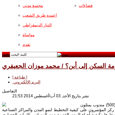
فضاءات
مجتمع مدني
اعمدة طريق الشعب
التيار الديمقراطي
مواساة
تقدم
بحث
مة السكن إلى أين؟ / محمد موزان الجعيفري
| طباعة |
البريد الإلكتروني
التفاصيل
نشر بتاريخ الأحد, 03 آب/أغسطس 2014 21:53
في 31 ايار عام 1977، عقدت الامم المتحدة (مؤتمر فانكونو) في العالم بحضور (500) مندوب يمثلون
لحكومية وقد ركز المؤتمرون على كيفية التخطيط لنمو المدن والمراكز الصناعية
 اسعارها وكيفية أحياء المدن القديمة دون المساس بالتراث الحضاري