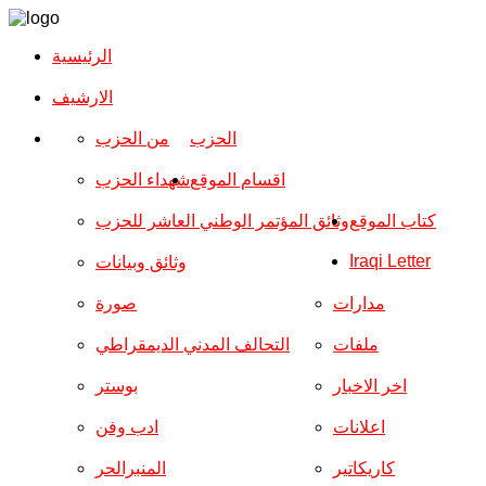
الرئيسية
الارشیف
الحزب
من الحزب
اقسام الموقع
شهداء الحزب
كتاب الموقع
وثائق المؤتمر الوطني العاشر للحزب
Iraqi Letter
وثائق وبيانات
مدارات
صورة
ملفات
التحالف المدني الديمقراطي
اخر الاخبار
بوستر
اعلانات
ادب وفن
كاريكاتير
المنبرالحر