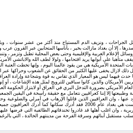
ل الجراحات ، ونزيف الدم المستباح منذ أكثر من عشر سنوات ، وب
درها ، إلا أن بغداد مازالت بخير ، بأناسها المتحابين عبر القرون عر
 ووسائل الإعلام الغربية والإقليمية وحتى بعض المحلية تطبل وتزمر ، 
قف متأهبا على أبوابها يريد اقتحامها ، ولولا لطف الله والاباتشي الأم
ايات المتحدة الأمريكية هي من يقود عالمنا اليوم ، وإنها تخطت العتبة 
 ذلك لازال يخفى عليها الكثير من الحقائق عن الشعوب وحراكها عبر ال
 حدث فيهما ليس هو المعيار الذي تقاس به قوة وشجاعة وإرادة العراق
يين الأمريكان والذين كانوا سباقين للترويج لمثل هذه الإشاعات ، أو إنه
العام الأمريكي بضرورة التدخل البري في العراق أو لابتزاز الحكومة ال
ة وطبيعتها إلا إننا كعراقيين نتعامل مع حقيقة راسخة في اليقين الجمع
ود عنها ، وان العراقيين الذين قاتلوا الإرهاب في آمرلي والضلوعية 
بغداد الآن ليست هي بغداد عام 2006 فقد أدرك سكانها كما 
بربرية ، وان اغلب أهلها قد غادروا تخندقاتهم الطائفية التي فرضها 
ب مستقبل أبنائهم وسرقة الفرحة من مدينتهم الخالدة ، التي بالرغم من