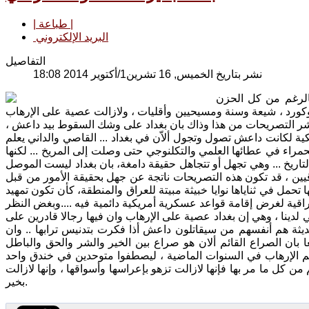
| طباعة |
البريد الإلكتروني
التفاصيل
نشر بتاريخ الخميس, 16 تشرين1/أكتوير 2014 18:08
الرغم من كل الحزن
ب وكورد ، شيعة وسنة ومسيحيين وأقليات ، ولازالت عصية على الإرهاب
وتنشر التصريحات من هذا وذاك بان بغداد على وشك السقوط بيد داعش ،
ريكية لكانت داعش تصول وتجول ألاّن في بغداد ... القاصي والداني يعلم
الحمراء في عطائها العلمي والتكلنوجي حتى وصلت إلى المريخ ... لكنها
تاريخ ... وهي تجهل أو تتجاهل حقيقة دامغة، بان بغداد ليست الموصل
يين ، قد تكون هذه التصريحات ناتجة عن جهل بحقيقة الأمور من قبل
ا تحمل في ثناياها نوايا خبيثة مبيتة للعراق والمنطقة، كأن تكون تمهيد
عراقية لغرض إقامة قواعد عسكرية أمريكية دائمية فيه ....وبغض النظر
ي لدينا ، وهي إن بغداد عصية على الإرهاب وان فيها رجالا قادرين على
وحديثة هم أنفسهم من سيقاتلون داعش أذا فكرت بتدنيس ترابها .. وان
أدرك العراقيون جميعا بان الصراع القائم ألان هو صراع بين الخير والشر والحق والباطل
عليهم الإرهاب في السنوات الماضية ، ليصطفوا متوحدين في خندق واحد
 كل ما مر بها فإنها لازالت تزهو بإعراسها وأسواقها ، وإنها لازالت
بخير.