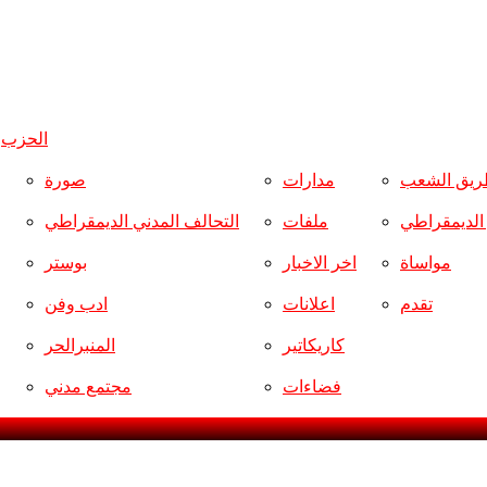
الحزب
و
ريق الشعب
مدارات
صورة
ر الديمقراطي
ملفات
التحالف المدني الديمقراطي
مواساة
اخر الاخبار
بوستر
تقدم
اعلانات
ادب وفن
كاريكاتير
المنبرالحر
فضاءات
مجتمع مدني