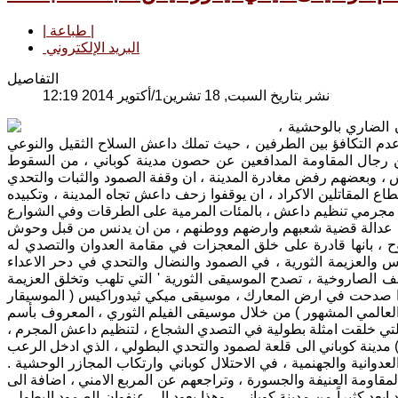
| طباعة |
البريد الإلكتروني
التفاصيل
نشر بتاريخ السبت, 18 تشرين1/أكتوير 2014 12:19
 الضاري بالوحشية ،
دم التكافؤ بين الطرفين ، حيث تملك داعش السلاح الثقيل والنوعي
 من رجال المقاومة المدافعين عن حصون مدينة كوباني ، من السقوط
عش ، وبعضهم رفض مغادرة المدينة ، ان وقفة الصمود والثبات والتحدي
 المقاتلين الاكراد ، ان يوقفوا زحف داعش تجاه المدينة ، وتكبيده
سخ في عدالة قضية شعبهم وارضهم ووطنهم ، من ان يدنس من قبل وحوش
وح ، بانها قادرة على خلق المعجزات في مقامة العدوان والتصدي له
 والعزيمة الثورية ، في الصمود والنضال والتحدي في دحر الاعداء
 الصاروخية ، تصدح الموسيقى الثورية ' التي تلهب وتخلق العزيمة
كذا صدحت في ارض المعارك ، موسيقى ميكي ثيدوراكيس ( الموسيقار
 المشهور ) من خلال موسيقى الفيلم الثوري ، المعروف بأسم ( Z ) وكذلك الاغاني الثورية لانصار المقاومة اليونانية ، التي دحرت الاحتلال
 التي خلقت امثلة بطولية في التصدي الشجاع ، لتنظيم داعش المجرم ،
) مدينة كوباني الى قلعة لصمود والتحدي البطولي ، الذي ادخل الرعب
نية والجهنمية ، في الاحتلال كوباني وارتكاب المجازر الوحشية .
مقاومة العنيفة والجسورة ، وتراجعهم عن المربع الامني ، اضافة الى
ابعد كثيراً من مدينة كوباني ، وهذا يعود الى عنفوان الصمود البطولي