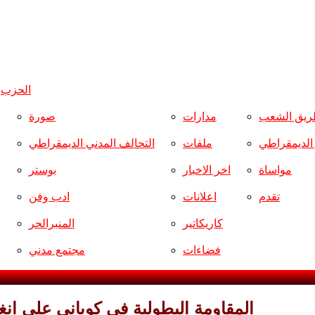
الحزب
و
ريق الشعب
مدارات
صورة
ر الديمقراطي
ملفات
التحالف المدني الديمقراطي
مواساة
اخر الاخبار
بوستر
تقدم
اعلانات
ادب وفن
كاريكاتير
المنبرالحر
فضاءات
مجتمع مدني
المقاومة البطولية في كوباني على ان