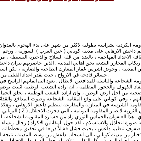
ة الكردية بشراسة بطولية لاكثر من شهر على بدء الهجوم بالعدوان
 داعش الارهابي على مدينة كوباني ( عين العرب ) السورية ، ورغم ع
ثافة الاعداد المهاجمة ، بالضد من قلة السلاح والذخيرة البسيطة ،
وارتكاب المجازر البشعة بحق اهالي المدينة ، الذين حاصرتهم نيران دا
 المدينة ، وخوض اشرس غمار المعارك الطاحنة والضارية ، لكن استطاع
خسائر فادحة في الارواح ، حيث يقدر اعداد القتلى من مجرمي تنظيم داعش ، بالمئات المرمية على الطرقات وفي الشوارع .
ومة الشجاعة والباسلة للمدافعين الابطال ، يعود الى ايمانهم الرا
احفاد الكهوف والجحور المظلمة ، ان ارادة الشعب الوطنية اثبتت بوض
تضحية من اجل ارض الوطن ، وان ارادة الشعب الوطنية ، تخلق الحماس
هم ، وفي كوباني على وقع المقامة الشجاعة وصوت المدافع والقذائف
مقاومة الشرسة في المنازلة والمقارعة لتنظيم داعش الارهابي ، وه
اليوناني العالمي
ازي . هذا العنفوان بالحماس الثوري زاد من جسارة المقاومة الشجاعة ،
صورة لتخاذل والاستسلام ، لقد حول المقاتلين الاكراد ( رجال ونساء 
وف تنظيم داعش ، بحيث فشل فشلاً ذريعاً في تحقيق مخططاته العدوا
اخبار من مدينة كوباني ، الى انسحاب داعش من وسط المدينة ، نتيجة ال
عض احياء المدينة، وكل التقارير تؤكد بان خطر السقوط والاحتلال ، قد 