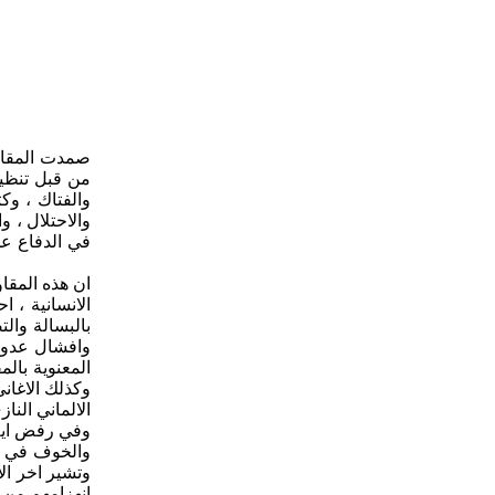
صمدت المقاوم
من قبل تنظيم
والفتاك ، وك
والاحتلال ، 
في الدفاع عن
ان هذه المقا
الانسانية ، 
بالبسالة وال
وافشال عدوان
المعنوية بال
الالماني الن
وفي رفض اية 
والخوف في صف
وتشير اخر ال
انهزامهم من ب