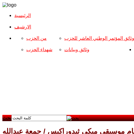
الرئيسية
الارشیف
ثائق المؤتمر الوطني العاشر للحزب
من الحزب
وثائق وبيانات
شهداء الحزب
بحث
غام موسيقى ميكي ثيدوراكيس / جمعة عبدالله