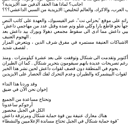
اجانب؟ لماذا هذا الحقد الدفين ضد الايزيدية؟
 العرب، والاكراد، والعالم لتخليص: الايزيدية من السبي الداعشي؟؟؟
ـــــــــــــــــــــــــ
بيي داعش مما ادى الى سقوط مجمعي دهولا وبورك بيد داعش بعد
الهجوم العنيف .
الاشباكات العنيفة مستمره في مفرق شرف الدين ، ويتعرض المزار
لقصف شديد .
ذكر ان قوات البيشمركة الكوردية كانت قد حررت منطقة ربيعة في يوم 1 أكتوبر وتقدمت الى شنكال وتوقفت على بعد عشرة كيلومترات . ومنذ
 ، رغم تصريحات عديدة بانهم سيقومون بتحرير شنكال . كما ان الطيران
يحوم في المنطقة دون قصف لقوات داعش لحين نشر هذا الخبر .
وقد وردنا هذا النداء
إخوان نحن الآن في ضيق
ونحتاج مساعدة من الجميع
أرجوكم ساعدونا
الكل في الجبل محصور
هناك معارك عنيفة بين قوة حماية شنكال ومرتزقة داعش
قوة حماية شنكال في الجبل تحتاج مساندة الإعلاميين والنشطاء"