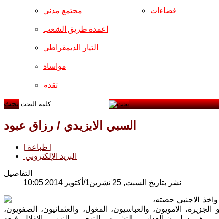
فضاءات
مجتمع مدني
اعمدة طريق الشعب
التيار الديمقراطي
مواساة
تقدم
بحث
السبي الايزيدي / رزاق عبود
| طباعة |
البريد الإلكتروني
التفاصيل
نشر بتاريخ السبت, 25 تشرين1/أكتوير 2014 10:05
 واخذ الاجنبي حصته،
الجزيرة، الامويون، والعباسيون، المغول، والعثمانيون، الصفويون،
تهم، وهم يسامون العذاب، والتشريد، والتهجير، والنهب، والاذلال. فبعد