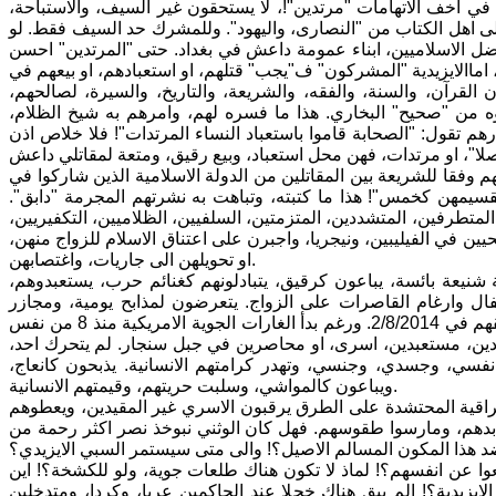
ي اخف الاتهامات "مرتدين"!، لا يستحقون غير السيف، والاستباحة،
على اهل الكتاب من "النصارى، واليهود". وللمشرك حد السيف فقط. لو
ضل الاسلاميين، ابناء عمومة داعش في بغداد. حتى "المرتدين" احسن
م، اماالايزيدية "المشركون" ف"يجب" قتلهم، او استعبادهم، او بيعهم في
قرآن، والسنة، والفقه، والشريعة، والتاريخ، والسيرة، لصالحهم،
 من "صحيح" البخاري. هذا ما فسره لهم، وامرهم به شيخ الظلام،
ارهم تقول: "الصحابة قاموا باستعباد النساء المرتدات"! فلا خلاص اذن
 وفقا للشريعة بين المقاتلين من الدولة الاسلامية الذين شاركوا في
سيمهن كخمس"! هذا ما كتبته، وتباهت به نشرتهم المجرمة "دابق".
تطرفين، المتشددين، المتزمتين، السلفيين، الظلاميين، التكفيريين،
في الفيليبين، ونيجريا، واجبرن على اعتناق الاسلام للزواج منهن،
او تحويلهن الى جاريات، واغتصابهن.
ة شنيعة بائسة، يباعون كرقيق، يتبادلونهم كغنائم حرب، يستعبدوهم،
فال وارغام القاصرات على الزواج. يتعرضون لمذابح يومية، ومجازر
مستمرة، ولا زال مصير الالاف منهم مجهولا منذ ان شنت داعش هجومها عل مناطقهم في 2/8/2014. ورغم بدأ الغارات الجوية الامريكية منذ 8 من نفس
مشردين، مستعبدين، اسرى، او محاصرين في جبل سنجار. لم يتحرك احد،
سي، وجسدي، وجنسي، وتهدر كرامتهم الانسانية. يذبحون كانعاج،
ويباعون كالمواشي، وسلبت حريتهم، وقيمتهم الانسانية.
العراقية المحتشدة على الطرق يرقبون الاسري غير المقيدين، ويعطوهم
عابدهم، ومارسوا طقوسهم. فهل كان الوثني نبوخذ نصر اكثر رحمة من
 ضد هذا المكون المسالم الاصيل؟! والى متى سيستمر السبي الايزيدي؟
فعوا عن انفسهم؟! لماذ لا تكون هناك طلعات جوية، ولو للكشخة؟! اين
يزيدية؟! الم يبق هناك خجلا عند الحاكمين عربا، وكردا، ومتدخلين