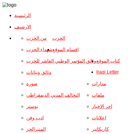
الرئيسية
الارشیف
الحزب
من الحزب
اقسام الموقع
شهداء الحزب
كتاب الموقع
وثائق المؤتمر الوطني العاشر للحزب
Iraqi Letter
وثائق وبيانات
مدارات
صورة
ملفات
التحالف المدني الديمقراطي
اخر الاخبار
بوستر
اعلانات
ادب وفن
كاريكاتير
المنبرالحر