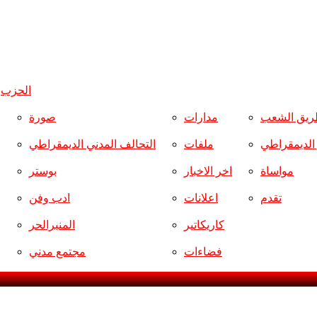
الحزب
و
ريق الشعب
مدارات
صورة
ر الديمقراطي
ملفات
التحالف المدني الديمقراطي
مواساة
اخر الاخبار
بوستر
تقدم
اعلانات
ادب وفن
كاريكاتير
المنبرالحر
فضاءات
مجتمع مدني