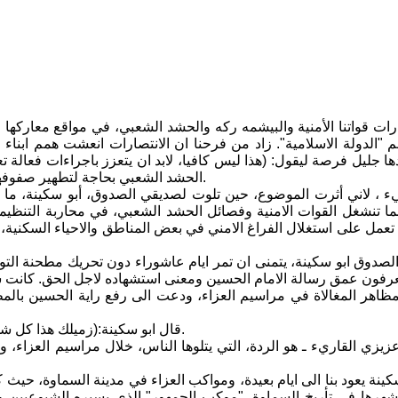
ارات قواتنا الأمنية والبيشمه ركه والحشد الشعبي، في مواقع معار
"الدولة الاسلامية". زاد من فرحنا ان الانتصارات انعشت همم ابناء 
ها جليل فرصة ليقول: (هذا ليس كافيا، لابد ان يتعزز باجراءات فعالة 
الحشد الشعبي بحاجة لتطهير صفوفها من بعض المخربين والممارسات المخالفة للقانون ضد ابناء الشعب).
 ، لاني أثرت الموضوع، حين تلوت لصديقي الصدوق، أبو سكينة، ما 
ما تنشغل القوات الامنية وفصائل الحشد الشعبي، في محاربة التنظيم
عمل على استغلال الفراغ الامني في بعض المناطق والاحياء السكنية،
صدوق ابو سكينة، يتمنى ان تمر ايام عاشوراء دون تحريك مطحنة التوتر 
عرفون عمق رسالة الامام الحسين ومعنى استشهاده لاجل الحق. كانت سك
 مظاهر المغالاة في مراسيم العزاء، ودعت الى رفع راية الحسين بال
قال ابو سكينة:(زميلك هذا كل شيء ما يعرف، يجوز حتى ما يعرف شنو "المستهل"، يعرف بس"الجلخ").
زيزي القاريء ـ هو الردة، التي يتلوها الناس، خلال مراسيم العزاء، وي
كينة يعود بنا الى ايام بعيدة، ومواكب العزاء في مدينة السماوة، ح
شهرها في تأريخ السماوة، "موكب الجمهور" الذي يسيره الشيوعيين و