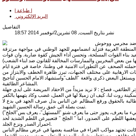
| طباعة |
البريد الإلكتروني
التفاصيل
نشر بتاريخ السبت, 08 تشرين2/نوفمبر 2014 18:57
كها ضد مجرمي ووحوش
المنطقة الغربية فتزايد انضمامهم للجهد الوطني في مواجهة مرتزقة
تعيد بناء القوات المسلحة، وتحسن أداء الجيش كقوة ضاربة. وان قوات
حملته الصحف عن التطورات الامنية في وطننا، خاصة في فترة ايام
ات الارهابية على مختلف الجبهات، تبرز ظاهرة الخطف والابتزاز من
 ويستغل البعض ذكرى واقعة "الطف"واستشهاد الامام الحسين لتأجيج
المشاعر الطائفية.
الطائفي، فصاح : لا نريد مزيداً من الاحقاد المريضة على ايدي جهلة
ينة روت لنا، كيف ان زميلا لها في العمل، غضب وكاد يتهمها بالكفر
مطالبة بالحقوق ورفع المظالم عن الناس بدل صرف الجهد في بدع لا
تمت بصلة الى عمق رسالة الحسين الشهيد.
عقبها اللطم على الصدور، اما " الجلخ " فتعبيرعن اللطم الشديد لحد
احمرار الصدر ونزع الجلد.
يث كانت تجتهد مواكب العزاء في منافسة بعضها في عرض مظالم الناس
اصدقاؤهم، ويستقطب شباب المدينة المتعلم، حيث يرددون الاشعار