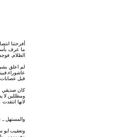
أفرحتنا انتص
ما عرف بأسم 
الظلام. فوجد
لم اعلق بشيء
عاشوراء.فبين
قبل عصابات ت
كان صديقي ال
ومظللين لا ي
لانها انتقدت
والمستهل ـ ع
وتعقيب ابو س
وهمومهم، وا