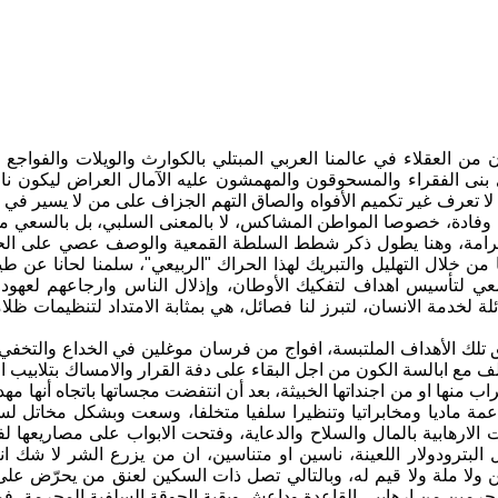
ان من العقلاء في عالمنا العربي المبتلي بالكوارث والويلات والفواجع 
 بنى الفقراء والمسحوقون والمهمشون عليه الآمال العراض ليكون نا
 لا تعرف غير تكميم الأفواه والصاق التهم الجزاف على من لا يسير ف
فادة، خصوصا المواطن المشاكس، لا بالمعنى السلبي، بل بالسعي مع
رامة، وهنا يطول ذكر شطط السلطة القمعية والوصف عصي على الحسا
ا من خلال التهليل والتبريك لهذا الحراك "الربيعي"، سلمنا لحانا
عي لتأسيس اهداف لتفكيك الأوطان، وإذلال الناس وارجاعهم لعهود م
هائلة لخدمة الانسان، لتبرز لنا فصائل، هي بمثابة الامتداد لتنظيمات
تلك الأهداف الملتبسة، افواج من فرسان موغلين في الخداع والتخفي 
لف مع ابالسة الكون من اجل البقاء على دفة القرار والامساك بتلابيب ا
تراب منها او من اجنداتها الخبيثة، بعد أن انتفضت مجساتها باتجاه أنه
مة ماديا ومخابراتيا وتنظيرا سلفيا متخلفا، وسعت وبشكل مخاتل لسل
الارهابية بالمال والسلاح والدعاية، وفتحت الابواب على مصاريعها ل
ال البترودولار اللعينة، ناسين او متناسين، ان من يزرع الشر لا شك ا
 دين ولا ملة ولا قيم له، وبالتالي تصل ذات السكين لعنق من يحرّض عل
مجرمين من ارهابيي القاعدة وداعش وبقية الجوقة السلفية المجرمة، فم