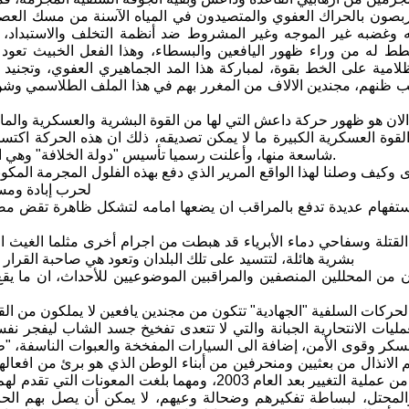
بصون بالحراك العفوي والمتصيدون في المياه الآسنة من مسك العصا من
ته وغضبه غير الموجه وغير المشروط ضد أنظمة التخلف والاستبداد، 
ط له من وراء ظهور اليافعين والبسطاء، وهذا الفعل الخبيث تعود 
ية على الخط بقوة، لمباركة هذا المد الجماهيري العفوي، وتجنيد ك
 ظنهم، مجندين الالاف من المغرر بهم في هذا الملف الطلاسمي وشن حم
الان هو ظهور حركة داعش التي لها من القوة البشرية والعسكرية والمالي
لقوة العسكرية الكبيرة ما لا يمكن تصديقه، ذلك ان هذه الحركة اكت
شاسعة منها، وأعلنت رسميا تأسيس "دولة الخلافة" وهي الان تخوض معارك شرسة مع جيوش تلك الدول بما فيها الدول الكبرى.
 وكيف وصلنا لهذا الواقع المرير الذي دفع بهذه الفلول المجرمة المك
لحرب إبادة ومس
تفهام عديدة تدفع بالمراقب ان يضعها امامه لتشكل ظاهرة تقض مضا
القتلة وسفاحي دماء الأبرياء قد هبطت من اجرام أخرى مثلما الغيث ا
بشرية هائلة، لتتسيد على تلك البلدان وتعود هي صاحبة القرار
ان من المحللين المنصفين والمراقبين الموضوعيين للأحداث، ان ما يق
 الحركات السلفية "الجهادية" تتكون من مجندين يافعين لا يملكون من ا
عمليات الانتحارية الجبانة والتي لا تتعدى تفخيخ جسد الشاب ليفجر نفس
سكر وقوى الأمن، إضافة الى السيارات المفخخة والعبوات الناسفة، "
الانذال من بعثيين ومنحرفين من أبناء الوطن الذي هو برئ من افعاله
والمتضررين من عملية التغيير بعد العام 2003، ومه
المحتل، لبساطة تفكيرهم وضحالة وعيهم، لا يمكن أن يصل بهم الحال