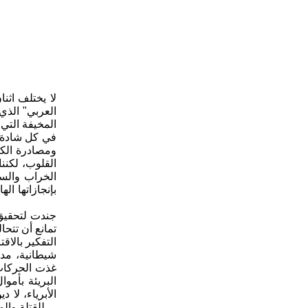
لا يختلف اثن
العربي" الذي
المخيفة التي
في كل شادة و
ومصادرة الك
القلوب، لكنن
الخراب والس
بإنجازاتها ال
جندت لتحقيق 
تمانع أن تتحا
التفكير بالاق
شيطانية، مدع
غذت الحركات 
البريئة بأمو
الأبرياء، لا
للقتلة وال