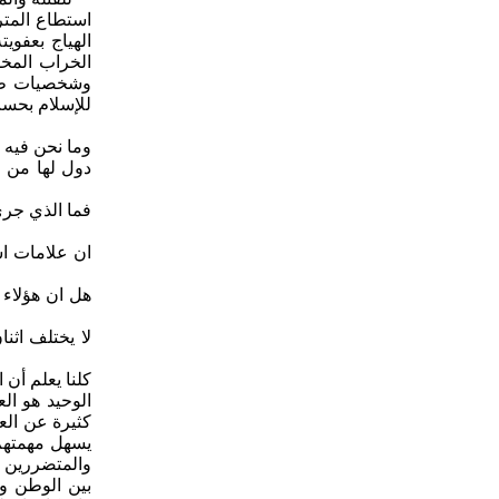
استطاع المتر
الهياج بعفوي
الخراب المخط
وشخصيات ظلام
للإسلام بحسب
وما نحن فيه 
دول لها من ا
فما الذي جرى
ان علامات اس
هل ان هؤلاء 
لا يختلف اثن
كلنا يعلم أن
الوحيد هو ال
كثيرة عن الع
يسهل مهمتهم 
بين الوطن و