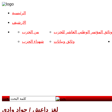
الرئيسية
الارشیف
ثائق المؤتمر الوطني العاشر للحزب
من الحزب
وثائق وبيانات
شهداء الحزب
بحث
لغز داعش / جواد وادي