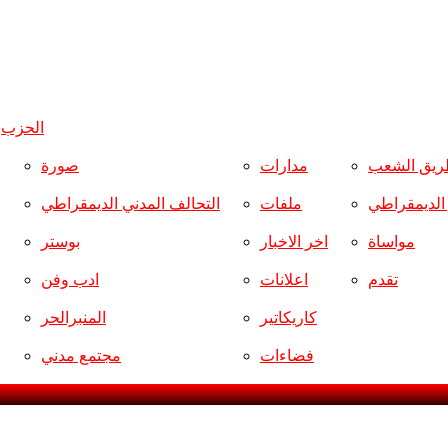
الحزب
و
ريق الشعب
مدارات
صورة
ر الديمقراطي
ملفات
التحالف المدني الديمقراطي
مواساة
اخر الاخبار
بوستر
تقدم
اعلانات
ادب وفن
كاريكاتير
المنبرالحر
فضاءات
مجتمع مدني