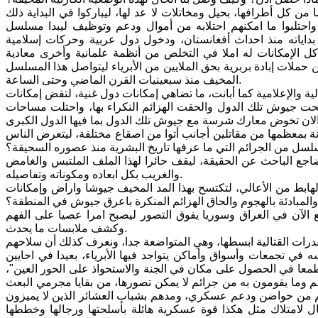
 كل أطرافها، بحيل ومخاتلات لا عد لها، ليباركوا في البداية ذلك
واحتلبوا ما امكنهم احتلابه من أموال ودعم وتوظيف ليبدا مسلسل
بداياته منذ احداث أفغانستان، ودخول دول عربية وحركات إسلامية
ل الإمكانات له املا في التخلص من أنظمة علمانية وأخرى معادية
لات إبادة بربرية بحق الملايين من الأبرياء ليتواصل هذا المسلسل
المخيف منذ سبعينيات القرن الماضي وحتى الساعة.
ة والإعلامية كما أبانت، ما تضاهي إمكانات دول غنية، لتقض إمكانات
سحت جيوش تلك الدول والحقت الهزائم النكراء بها، واحتلت مساحات
ونة بمعظمها من مقاتلين أجانب أتوا من اصقاع مختلفة، ليتعرض الناس
لسل من الجرائم التي ما عرفها تاريخ البشرية منذ عصوره السحيقة؟
جع الباحث عن الحقيقة، ليقف حائرا لهذا الملف الملتبس والغامض
والغريب بكل ابعاده ومكوناته وتفاصيله.
لهابط من الأعالي، لتكتسح بهذا المد المخيف جيوشا واراض وإمكانات
 والمبادئة بالهجوم والحاق الهزائم المنكرة باعرق جيوش في المنطقة؟
ع الآن في العراق وسوريا يفوق التصور ليصبح امرا عصيا على الفهم
وكشف ملابسات ما يحدث.
لقدرات القتالية ابسطها، وهي المتواضعة جدا، ونعرف كذلك أن سلاحهم
ه في تجمعات وأسواق وأماكن يتواجد فيها الأبرياء، بعيدا في احايين
طمعا في الحصول على مكان في الجنة والاستحواذ على الحور العين"،
م وما يقومون به من جرائم لا يمكن تصورها، من بقايا مجرمي البعث
ما بلغت المعونات التي تقدم لهم من حواضن ودعم عسكري، ومدهم بشباب العشائر الذين لا يميزون
 لامتلاك مثل هكذا قوة عسكرية هائلة بأسلحتها ورجالها وخططها