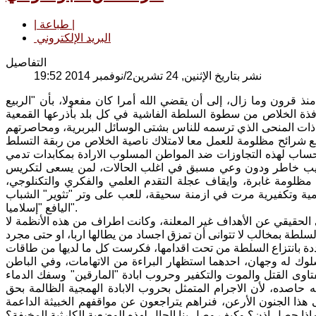
| طباعة |
البريد الإلكتروني
التفاصيل
نشر بتاريخ الإثنين, 24 تشرين2/نوفمبر 2014 19:52
منذ قرون وما زال، إلى أن يقضي الله أمرا كان مفعولا، بأن "الربيع
فذة الخلاص من سطوة السلطة الفاشية في كل بلد بأذرعها القمعية
ي ذات المنحى الذي ترسمه للناس بشتى الوسائل البربرية، ومحاصرتهم
 شرائح مظلومة للعمل معا لامتلاك ناصية الخلاص من ربقة التسلط
ب لهذه التجاوزات ضد المواطن المسلوب الارادة بمكابدات تدمي
 عن طيب خاطر ودون وعي مسبق في اغلب الحالات، لمن يسعى لتكريس
ظلومة غابرة، وايقاف عجلة التقدم العلمي والفكري والتكنلوجي،
 ظلامية وتكفيرية مرت في ازمنة سحيقة، للعب على وتر "تثوير" الشباب
اليافع "إسلاميا".
الحقيقي عن الأهداف غير المعلنة، وكانت اطراف من هذه الأنظمة لا
لسلطة بمخالب لا تتوانى أن تمزق اجساد من يطالها اربا، او حتى مجرد
ا مهددة بانتزاع السلطة من تحت اقدامها، فكرست كل ما لديها من طاقات
وك له وجهان، احدهما استظهار البراءة من الاتهامات، وفي الباطن
فتاوى القتل والموت والتكفير وحروب ابادة "المارقين" وسفك الدماء
نه حاصده، لأن الاجرام المتمثل بحروب الابادة الهمجية الظالمة بحق
ى هذا الجنون الأرعن، فنراهم يتراجعون عن مواقفهم الخبيثة الداعمة
اذا حصل اذن؟ وكيف وصل بنا الحال لهذه الوضعية الكارثية المخيفة؟