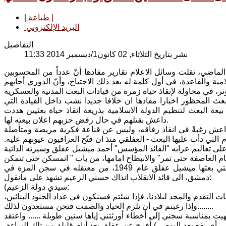
| طباعة |
البريد الإلكتروني
التفاصيل
نشر بتاريخ الثلاثاء, 02 كانون1/ديسمبر 2014 11:33
لماضي، نقلت وسائل الاعلام تقارير مفادها أنّ عدداً من المحسوبين
والقاعدة، في أول كلمة له بعد ذلك الاجتياح، وأنّ الدوري أجابهم
ث المحظور اخبارا مفادها ان خلافا جديدا نشب داخل القيادة التي
عة البعث لتنظيم الدولة الاسلامية بذريعة انقاذ حياة بعثيين هددت
داعش بقتلهم في حال رفض حزبهم اعلان بيعته لها.
 داعش رغبةً في انقاذ رفاقه، وليس عن قناعة فكرية مريضة ومتأصلة
تي دأب عليها البعث - العفلقي منذ ان فتّح العراقيون عيونهم عليه.
وليس هناك تجني على الرجلين وحزبهما في ما نقول، فرسالة البراءة الشهيرة التي بعثها ميشيل عفلق عام 1949، من معتقله في سجن المزة في
دمشق، الى قائد الانقلاب انذاك حسني الزعيم تشهد على مانقول:
(سيدي دولة الزعيم:
ات التقدم والمجد لبلادنا، فإذا شئتم فسنكون في عداد الجنود البنائين،
وإذا رغبتم في أن نلزم الحياد والصمت فنحن مستعدون لذلك........
ت بمناسبة سجني إلى أخطاء أورثتني إياها سنين طويلة ...... واعتقد
 نفع بعد اليوم....) أُفرج عن عفلق بعد أيام قليلة من تلك البراءة،