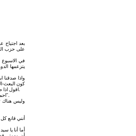
بعد اجتياح ع
على حزب البع
في الاسبوع ا
يتزعمها الدو
واذا صدقنا ا
كون البعث-ال
اقول اذا صدقنا الدوري فلن نستغرب انبطاحه، فهو لم يأتِ بجديد، بل بدا هنا أمينا على تعاليم عرابه "القائد المؤسس" أحمد ميشيل عفلق وسيرته الذاتية.
احمد عفلق هذا ظل طيلة حياته يوصي رفاق حزبه ودربه باهمية "الانحناء امام العاصفة حتى تمر" والانبطاح امامها، من باب " اتمسكن حتى تتمكن".
أنني قانع كل 
أما أنا يا س
أن مهمتي قد ا