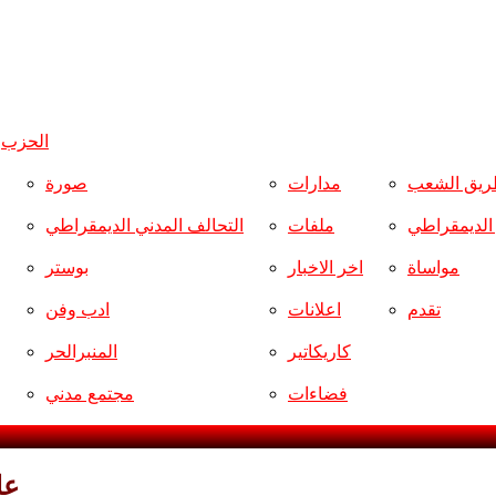
الحزب
و
ريق الشعب
مدارات
صورة
ر الديمقراطي
ملفات
التحالف المدني الديمقراطي
مواساة
اخر الاخبار
بوستر
تقدم
اعلانات
ادب وفن
كاريكاتير
المنبرالحر
فضاءات
مجتمع مدني
عل