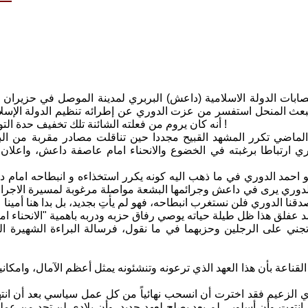
صابات الدولة الاسلامية (داعش) البربري لمدينة الموصل في حزيران ا
ث المنحل استفسر من عزت الدوري عن إطرائه تنظيم الدولة الإسلامية 
أنه كان يروم من فعلته الشائنة تلك تخفيف حدة التوتر، في محاولة لإنقاذ حياة زمرة من قيادات البعث المدنية والعسكرية !
لماضي تكرر المشهد القبيح مجددا حين تناقلت مصادر مقربة من البع
ري ارتباطا برغبته في الخضوع والانحناء امام عاصفة داعش، واعلان بي
بو احمد الدوري في ما ذهب اليه كونه يكرر استخذاءه و انبطاحه امام
دوري يرى في داعش وجرائمها البشعة مواصلة مرغوبة لمسيرة الاجرام ال
القناعة بأن هذا العهد الذي ترعونه وتنشئونه يمثل أعظم الآمال، وامكاني
يدي الزعيم فقد اخترت أن انسحب نهائياً من كل عمل سياسي بعد أن انتهي
نتهت وأن أسلوبي لم يعد يصلح لعهد جديد، وأن بلادي لن تجد من عملي أي