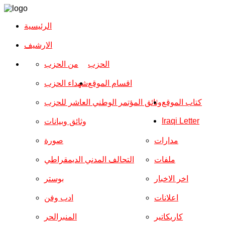
الرئيسية
الارشیف
الحزب
من الحزب
اقسام الموقع
شهداء الحزب
كتاب الموقع
وثائق المؤتمر الوطني العاشر للحزب
Iraqi Letter
وثائق وبيانات
مدارات
صورة
ملفات
التحالف المدني الديمقراطي
اخر الاخبار
بوستر
اعلانات
ادب وفن
كاريكاتير
المنبرالحر