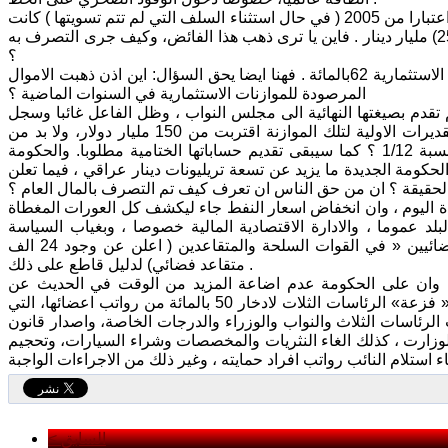
وفي ما يخص بلادنا تشير تقارير ديوان الرقابة المالية الى ان جميع الموازنات العامة اعتبارا من 2005 ( في حال استثناء السلف التي لم تتم تسويتها ) كانت
تنتهي بفائض في نهاية السنة (عدا سنة 2009 ) . ففي 2011 مثلا كان الفائض ( 25231) مليار دينار . فاين يا ترى ذهب هذا الفائض، وكيف جرى التصرف به
؟
وهناك حقيقة اخرى تقول انه في افضل الاحوال لم تتجاوز نسب التنفيذ في الخطط الاستثمارية 62بالمائة . فهنا ايضا يحق السؤال: اين اذن ذهبت الاموال
المرصودة للموازنات الاستثمارية في السنوات الماضية ؟
الحالية 2014، فهي لم يصادق عليها ولم تقدم بصيغتها النهائية الى مجلس النواب ، وظل الفاعل غائبا وسجل
هذه الاستهتار بالمال العام ضد مجهول ! ولكن بقيت الاسئلة تلح ، خصوصا وان التقديرات الاولية لتلك الموازنة اقتربت من 150 مليار دولار، ولا بد من
الاجابة على الآتي: ماهي اوجه الصرف ، ما هو الوارد الفعلي ، كيف تم الصرف بنسبة 1/12 ؟ كما سيبقى تقديم حساباتها الختامية مطلوبا. والحكومة
كومة الجديدة ما يزيد عن تسعة تريليونات دينار عراقي ، فيما تعلن
 الحقيقة ؟ ان من حق الناس ان تعرف كيف تم التصرف بالمال العام ؟
ليدة اليوم ، وان انخفاض اسعار النفط جاء ليكشف كل العورات المغطاة
لد عموما ، والادارة الاقتصادية المالية خصوصا ، وبغياب السياسة
الاقتصادية ، فضلا عن الفساد المستشري. وان ما ظهر حتى الان من اعداد « الفضائيين « في القوات السلحة والمتقاعدين ( اعلن عن وجود 24 الف
متقاعد فضائي) لدليل قاطع على ذلك .
 ، وان على الحكومة عدم اضاعة المزيد من الوقت في الحديث عن
مقاربات جُربت في دول اخرى وقادت الى كوارث فيها. وليست المعالجة ايضا في « فزعة» الرئاسات الثلات لادخار 50 بالمائة من رواتب اعضائها، التي
الرئاسات الثلاث والنواب والوزراء والدرجات الخاصة، واصدار قانون
 الوزارت ، كذلك الغاء النثريات والمخصصات وشراء السيارات، وتحجيم
< السابق