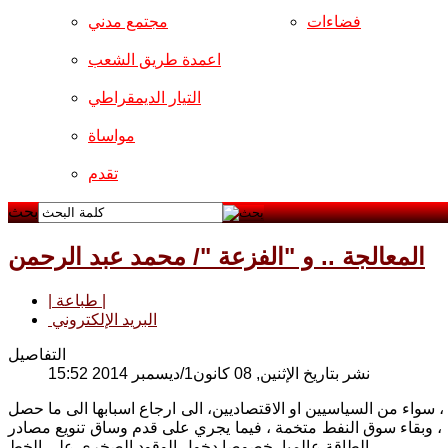
فضاءات
مجتمع مدني
اعمدة طريق الشعب
التيار الديمقراطي
مواساة
تقدم
بحث
المعالجة .. و "الفزعة "/ محمد عبد الرحمن
| طباعة |
البريد الإلكتروني
التفاصيل
نشر بتاريخ الإثنين, 08 كانون1/ديسمبر 2014 15:52
سواء من السياسيين او الاقتصاديين، الى ارجاع اسبابها الى ما حصل
 ، وبقاء سوق النفط متخمة ، فيما يجري على قدم وساق تنويع مصادر
الطاقة عالميا، خصوصا دخول الوقود الصخري على الخط .