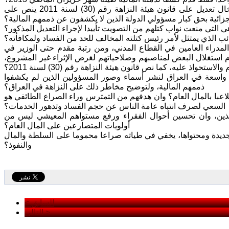
ماذا يمكن أن تستنتج حين تعلم أن مجلس النواب لم يصوت بأكثرية نوابه على إدخال تعديل على قانون هيئة النزاهة رقم (30) لسنة 2011 ينص على
زائية بحق كبار مسؤولي الدولة الذين لا يكشفون عن ذممهم المالية؟
ائب الذي يمتثل لأمر رئيس كتلته المخالف للحد من الفساد ولمكافأته؟
 المدراء العامين في القطاع المدني، ومن رتبة مقدم حتى الوزير في
ستغلال البعض لمناصبهم وصلاحياتهم لغرض الإثراء غير المشروع،
تحواذ عليه، كما نص قانون هيئة النزاهة رقم (30) لسنة 2011؟
ة واسعة في العراق لنشر أسماء وصور المسؤولين الذين لم يكشفوا
ذممهم المالية، ولتوضيح مخاطر ذلك على النزاهة في العراق؟
اعبا بالمال العام؟ وان هدفهم من التمترس وراء الصراع الطائفي هو
السعي لصرف انتباه عامة الناس عن حجم الفساد وتدهور الخدمات؟
نفذين، وان تحسين أحوال الفقراء ورفع مستواهم المعيشي ليس من
أولويات المتصارعين على المال العام؟
 الجديدة ومحتواها، يخفي في طياته صراعا محموما على السلطة والمال
والنفوذ؟
< السابق
التالي >