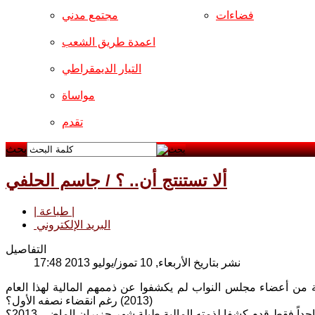
فضاءات
مجتمع مدني
اعمدة طريق الشعب
التيار الديمقراطي
مواساة
تقدم
بحث
ألا تستنتج أن.. ؟ / جاسم الحلفي
| طباعة |
البريد الإلكتروني
التفاصيل
نشر بتاريخ الأربعاء, 10 تموز/يوليو 2013 17:48
ن تستنتج حينما تطلع على تقرير لهيئة النزاهة يكشف عن ان 59 بالمئة من أعضاء مجلس النواب لم يكشفوا عن ذممهم المالية لهذا العام
(2013) رغم انقضاء نصفه الأول؟
واحداً فقط قدم كشفا لذمته المالية طيلة شهر حزيران الماضي 2013؟