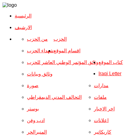
الرئيسية
الارشیف
الحزب
من الحزب
اقسام الموقع
شهداء الحزب
كتاب الموقع
وثائق المؤتمر الوطني العاشر للحزب
Iraqi Letter
وثائق وبيانات
مدارات
صورة
ملفات
التحالف المدني الديمقراطي
اخر الاخبار
بوستر
اعلانات
ادب وفن
كاريكاتير
المنبرالحر