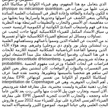
لذي يتعامل مع هذا المفهوم، وهو فيزياء الكوانتا أو ميكانيكا الكم
physique ou mécanique quantique، وهناك قلة من العلماء من تفهموا في بدايات القرن الماضي أسرار هذا العلم وما يترتب عليها من تغيرات في
 وبالتالي ينبغي الكشف عن أصولها وجذورها وأسرارها وما يعتليها من
فيدة في فهم واستيعاب المبادئ الكوانتية أو الكمومية الرئيسية حسب
في سياق الامتداد المكمل للفيزياء الكلاسيكية كونها جاءت لتجيب عن
تساؤلات ومسائل لم تستطع الفيزياء الكلاسيكية حلها أو تفسيرها.
بد من الحديث عن العلماء الذين وسموا بأعمالهم ومساهماتهم العلمية
يرت آينشتاين ونيلز بور ولوي دي بروجلي) وغيرهم. وبعد هؤلاء الآباء
ذين وضعوا القاعدة الرياضياتية الشكلانية المتينة اللازمة للأبحاث
لميدان. وقدموا إضافات مذهلة مثل مبدأ الاستبعاد لبولي principe dexclusion de Pauli، ومبدأ الريبة أو اللا يقين لهيزنبيرغ
principe dincertitude dHeisenberg، أو معادلة شرودينيغر الشهيرة léquation de Schrödinger، ومع ماكس بورن، برز مبدأ الاحتمالات principe de
probabilités، وعلينا أن نلاحظ كيف تغلغلت التخمينات والافتراضات في أبحاث العلماء وزعزعت مفهوم الحتمية conception déterministe في عالم
عصر التفسيرات والنبؤات أو التوقعات. كان آينشتين ينظر بعين القلق
 التي ساهم هو شخصياً بتأسيسها وتطويرها. وتجسد نقده فيما عرف
بمفارقة EPR التي سنشرحها بالتفصيل لاحقاً، ونعرج على مختلف تيارات ومدارس التفسير لميكانيكا الكموم أو الكوانتا من تفسير كوبنهاغن
interprétation de Copenhague الى يومنا هذا في العقد الثاني من القرن الحادي والعشرين. مع إطلالة سريعة على أهم التجارب الجوهرية، وهي في
ب ذهنية تفكيرية وليست مختبرية، مثل مفارقة قطة شرودينيغر paradoxe du chat de Schrödinger، وبالطبع التجارب المختبرية التي أثبتت
آلان آسبيه، وتجارب جون بيل الأحدث منها والتي ردت بعد ثلاثين عاماً
على مفارقة EPR والتي أعطت الحق لبور وأعتبرته مصيباً في حججه ضد آينشتاين التي خطأت طروحاته وحججه ، والتجارب الأحدث كتجربة الحصول
 البحث العلمي وفي حياتنا اليومية، كموضوع الليزر واستعمالاته المدنية