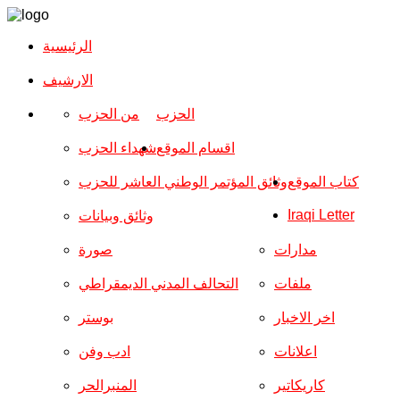
الرئيسية
الارشیف
الحزب
من الحزب
اقسام الموقع
شهداء الحزب
كتاب الموقع
وثائق المؤتمر الوطني العاشر للحزب
Iraqi Letter
وثائق وبيانات
مدارات
صورة
ملفات
التحالف المدني الديمقراطي
اخر الاخبار
بوستر
اعلانات
ادب وفن
كاريكاتير
المنبرالحر