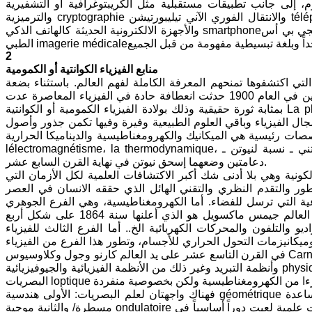
 إلى جانب تطبيقات مستقبلية مثل الكريبتوغرافية أو التشفيرية
والترميزية cryptographie والانتقال الفوري الآني تيليبورتيشن téléportationوالحاسوب الكمومي أو الكوانتيordinateur quantique ومختلف الأدوات
والأجهزة الالكترونية الحديثة كالهاتف الذكي smartphoneوالجي بي أس GPS أي محدد الأماكن عبر الستلايتات أو الأقمار الصناعية والتصوير الشعاعي
2
منابع الفيزياء الكوانتية أو الكمومية
التي اكتشفوها تمنحهم المعرفة الكاملة لفهم العالم. باستثناء بضعة
تساؤلات ظلت معلقة تبحث عن أجوبة علمية شافية. ولكن في بداية القرن العشرين في العام 1900 حدثت انعطافة حادة في الفيزياء المعاصرة عدت
بمثابة ثورة حقيقية وذلك بولادة الفيزياء الكمومية أو الكوانتية La physique quantique من صلب محاولات بعض العلماء الإجابة على تلك التساؤلات
ل الفيزياء وباقي العلوم الطبيعية وفيرة وفيها تكمن جذور وأصول
رئيسية هي الميكانيك والكهرومغناطيسية والديناميكا الحراريةla mécanique،
lélectromagnétisme، la thermodynamique، فالميكانيك الكلاسيكي أو النيوتني ـ نسبة لنيوتن ـ mécanique classique newtonienne يستند إلى
دعامتين وضعهما إسحق نيوتن في نهاية القرن السابع عشر.
الكونية وهي بلا أدنى شك أكبر الاكتشافات العلمية لكل الأزمان التي
طور والتقدم النظري والتقني الهائل الذي حققه الانسان في العصر
عية التي ترسل للفضاء. أما الكهرومغناطيسية، وهي الفرع الجوهري
الثاني من الفيزياء المعاصرة، فقد نجمت عن توحيد المغناطيسية بالكهرباء وكان العالم جيمس ماكسويل هو الذي أعلنها سنة 1864 على شكل أربع
والتلفون والمحركات الكهربائية الخ.. أما الفرع الثالث للفيزياء
وميكانيزمات التحول الحراري للأجسام، وتطور هذا الفرع من الفيزياء
في القرن التاسع عشر على يد العالم كارنو وجول وكلاوسيوس Carnot، Joule,Clausius وكانت لهذا العلم تطبيقات عديدة مثل اختراع محركات التفجير
وأنظمة التبريد وغير ذلك من الأنظمة الفيزيائية والجيوفيزيائية physique , géophysique. وإلى جانب هذه الفروع الفيزيائية الأساسية مجتمعة يوجد علم
فهناك واجهتان لعلم البصريات: الأولى هندسية géométrique التي تمثل الإشعاعات الضوئية كالخط المستقيم الذي نخطه على سطح ورقة بمساعدة
مسطرة/ والثانية موجية ondulatoire التي تعامل الضوء كموجة. وكانت هذه الطبيعة المزدوجة للضوء مثار جدل وسجالات علمية لعبت دوراً أساسياً في