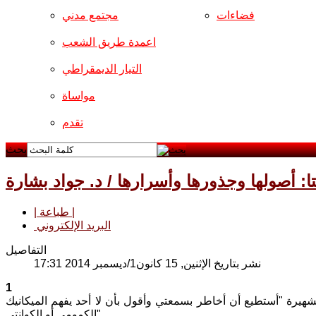
فضاءات
مجتمع مدني
اعمدة طريق الشعب
التيار الديمقراطي
مواساة
تقدم
بحث
تا: أصولها وجذورها وأسرارها / د. جواد بشارة
| طباعة |
البريد الإلكتروني
التفاصيل
نشر بتاريخ الإثنين, 15 كانون1/ديسمبر 2014 17:31
1
لشهيرة "أستطيع أن أخاطر بسمعتي وأقول بأن لا أحد يفهم الميكانيك
الكمومي أو الكوانتي"