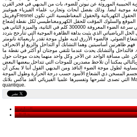
ية الحبيبية الموروثة عن نيوتن للضوء، بات من البديهي في فجر القرن
ً. وذلك بفضل أبحاث وتجارب علماء الفيزياء هيوغينز Huygens سنة 1690، ويونغ Young سنة 1801،
وفرينلFresnel سنة 1818، وتوجتها فيما بعد معادلات ماكسويل الشهيرة التي وصفت كيفية تأرجح الحقول الكهربائية والحقول المغناطيسية التي تكون
ف الموقع والسلوك المؤقت للحقل الكهرومغناطيسي لكل نقطة إشعاع
ضوئي. ونستنتج من ذلك ثلاثة أشياء: الأول أن الضوء ينتشر بسرعة ثابتة ومحددة وهي سرعة الضوء المعروفة 300000 كلم في الثانية، والميزة الثاني هي
 الحل الرياضياتي الذي يثبت بداهة الظاهرة الموجية التي تتأرجح بتردد
عاع الضوئي. فالضوء الأزرق لديه طول موجة تقدر بأربعمائة نانومتر
سمح للفيزيائيين فهم ظاهرتين أساسيتين وهما التشابك أو التداخل والزيغ أو الانحراف
. فالتداخل والتشابك يحدث عندما تلتقي موجتان أو أكثر في نقطة ما
كن على مسافة الواحد عن الآخر وكل واحد منهما يحدث موجات حول
ساوية لطول موجة الضوء النافذ ومن البديهي القول أننا لا يمكن أن
رة الجسم المسخن ذي الشعاع الأسود حسب درجة الحرارة وطول الموجة
التي تصدى لشرحها وتفسيرها علميا الفيزيائي الفذ ماكس بلانك Max Planck ولكي يحلها قدم لنا ما نعرفه اليوم بفيزياء الكموم أو الكونتاphysique
quantique.
< السابق
التالي >