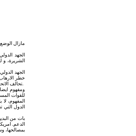
مازال الوضع 
الجهد الدولي
الشريرة، و ل
خطر الارهاب 
تحالف الاتحاد السوفيتي مع الغرب الامبريالي ابان الحرب العالمية الثانية، لمواجهة الفاشية والنازية ودحرهما، مثال واحد من امثلة كثيرة للتاكيد على ذلك.
ومفهوم ايضا،
للقوات المسل
المفهوم، لا 
الدول التي ت
بات من البدي
الدعم. امريك
بمصالحها، وسن