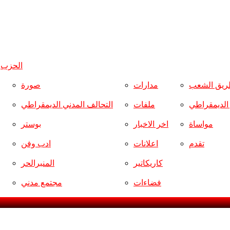
الحزب
و
ريق الشعب
مدارات
صورة
ر الديمقراطي
ملفات
التحالف المدني الديمقراطي
مواساة
اخر الاخبار
بوستر
تقدم
اعلانات
ادب وفن
كاريكاتير
المنبرالحر
فضاءات
مجتمع مدني