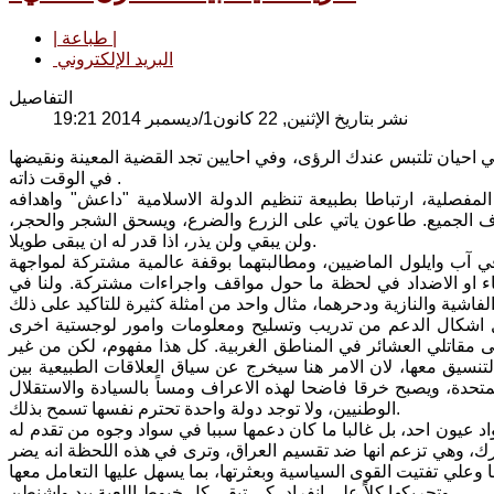
| طباعة |
البريد الإلكتروني
التفاصيل
نشر بتاريخ الإثنين, 22 كانون1/ديسمبر 2014 19:21
ي احيان تلتبس عندك الرؤى، وفي احايين تجد القضية المعينة ونقيضها
في الوقت ذاته .
فصلية، ارتباطا بطبيعة تنظيم الدولة الاسلامية "داعش" واهدافه
تهدف الجميع. طاعون ياتي على الزرع والضرع، ويسحق الشجر والحجر،
ولن يبقي ولن يذر، اذا قدر له ان يبقى طويلا.
د الدولي لمواجهة داعش يأتي متسقا مع قراراي مجلس الامن 2170 و2178 في آب وايلول الماضيين، ومطالبتهما بوقفة عالمية مشتركة لمواجهة
اء او الاضداد في لحظة ما حول مواقف واجراءات مشتركة. ولنا في
 كل اشكال الدعم من تدريب وتسليح ومعلومات وامور لوجستية اخرى
ى مقاتلي العشائر في المناطق الغربية. كل هذا مفهوم، لكن من غير
تنسيق معها، لان الامر هنا سيخرج عن سياق العلاقات الطبيعية بين
لمتحدة، ويصبح خرقا فاضحا لهذه الاعراف ومساً بالسيادة والاستقلال
الوطنيين، ولا توجد دولة واحدة تحترم نفسها تسمح بذلك.
اد عيون احد، بل غالبا ما كان دعمها سببا في سواد وجوه من تقدم له
ك، وهي تزعم انها ضد تقسيم العراق، وترى في هذه اللحظة انه يضر
 وعلي تفتيت القوى السياسية وبعثرتها، بما يسهل عليها التعامل معها
وتحريكها كلاً على انفراد، كي تبقى كل خيوط اللعبة بيد واشنطن.