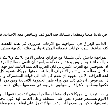
في بلادنا صعبا ومعقدا ، تتشابك فيه المواقف وتتناقض معه الاحداث. ف
 الداعم للعراق في المواجهة مع الارهاب ضروري في هذه اللحظة الم
كنه طاعوناً اسود، كرايات قطعانه المهترئة ولحى قتلته الكريهة يس
الجه
والقضاء عليه. وليس بدعة او ضلالة سياسية ان تلتقي مصالح الفرق
 لا بل مطلوب، ان تقوم الاطراف الدولية، بضمنها امريكا، بتقديم
حة العراقية، لا بل مفهوم ان يقدم كل ذلك الى قوات البيشمركة و ال
بل المرفوض، ان يتم ذلك من وراء ظهر الحكومة الاتحادية ومن دون ال
حكمها وتنظمها الاعراف والمواثيق الدولية، في مقدمتها ميثاق الامم ا
هيات الترديد ان امريكا تتحرك وفقا لمصالحها ، وهي لا تقدم دعمها لسو
ا اليوم تستشعر خطر داعش على المنطقة وعلى العالم، لهذا فهي تتحر
صدقها، ولكن لن نصدقها اذا ادعت انها لا تعمل على ابقاء الوضع معلقا