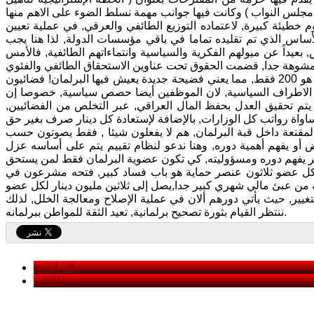
وم خطيئة كبيرة, لاعتماده التوزيع الطائفي والعرقي, في عملية تعيين
لأساس الذي تم تقليده تماما في باقي مؤسسات الدولة, لذا هنا يجب
بعيداً عن ميولهم الفكرية والسياسية وانتماءاتهم الطائفية, فالأمس
الأمر الثاني المهم , إن موظفي البرلمان بحدود2400 موظف مع ان العدد المطلوب هو 200 فقط, مما يعني فضيحة جديدة يعيش فيها البرلمان! فضائيون
ة الاطراف السياسية, لان الموظفين أيضا حصص سياسية, خصوصا إن
يتم تحقيق العدل بحفظ المال العراقي, عبر التخلص من الفضائيين,
ة المقنعة داخل قبة البرلمان, هم لا يفعلون شيئا , فقط يصوتون حسب
ض أو يفهم أهمية دوره, وهنا ندعو لنظام تقييم يتم على أساسه عزل
 كل عضو ثلاثون عنصر حماية هو باب فساد كبير, فتحه مشرعون في
غيير, حيث يأتي دورهم ألان في عملية الإصلاح ومعالجة الخلل, لذلك
ننتظر القيام بثورة تصحيح برلمانية, تعيد الثقة للمواطن ببرلمانه.
< السابق
التالي >