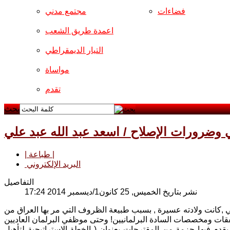
فضاءات
مجتمع مدني
اعمدة طريق الشعب
التيار الديمقراطي
مواساة
تقدم
بحث
ي وضرورات الإصلاح / اسعد عبد الله عبد علي
| طباعة |
البريد الإلكتروني
التفاصيل
نشر بتاريخ الخميس, 25 كانون1/ديسمبر 2014 17:24
ي ,كانت ولادته عسيرة , بسبب طبيعة الظروف التي مر بها العراق من
يقدم فيها حزمة من المقترحات بعنوان ( الخطة الإستراتيجية لتأهيل