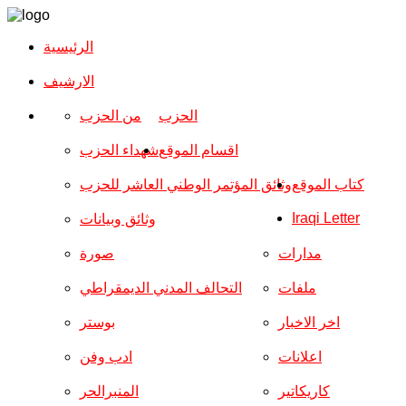
الرئيسية
الارشیف
الحزب
من الحزب
اقسام الموقع
شهداء الحزب
كتاب الموقع
وثائق المؤتمر الوطني العاشر للحزب
Iraqi Letter
وثائق وبيانات
مدارات
صورة
ملفات
التحالف المدني الديمقراطي
اخر الاخبار
بوستر
اعلانات
ادب وفن
كاريكاتير
المنبرالحر