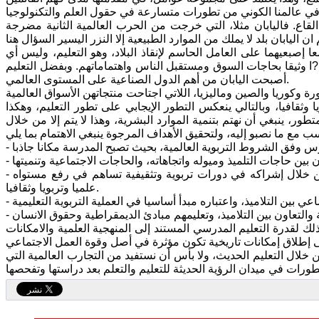
اع. فاليابان مثلا، التي خرجت من الحرب العالمية الثانية مضرجة
 اليابان بلد لا يملك من الموارد الطبيعية إلا النزر اليسير السؤال هنا
 إصبعيهما على العامل الحاسم لإنقاذ البلاد، وهو التعليم، وليس أي
ا?ا وثيقا بحاجات السوق ومستقبل الناس واهتماماتهم. وبفضل التعليم
أصبحت اليابان من أهم الدول الصناعية على المستوى العالمي.
 وثقافيا، وبالتالي ينعكس التطور الإيجابي على تطور التعليم، وهكذا
ور، ينبغي أن نهتم بتنمية الموارد البشرية، وهذا لا يتم إلا من خلال
- الاهتمام بالمعلم - باعتباره ركنا أساسيا من أركان العملية التربوية ماديا وثقافيا، من خلال إشراكه في دورات تربوية وتثقيفية تساهم في رفع مستواه
علميا وتربويا وثقافيا.
ذلك لقدرة التعليم المدرسي المستند إلى المنهجية العلمية والامكانات
ن خلال التعليم الحديث، ولا بأس أن نستفيد من التجارب العالمية التي