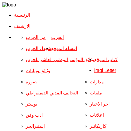
الرئيسية
الارشیف
الحزب
من الحزب
اقسام الموقع
شهداء الحزب
كتاب الموقع
وثائق المؤتمر الوطني العاشر للحزب
Iraqi Letter
وثائق وبيانات
مدارات
صورة
ملفات
التحالف المدني الديمقراطي
اخر الاخبار
بوستر
اعلانات
ادب وفن
كاريكاتير
المنبرالحر