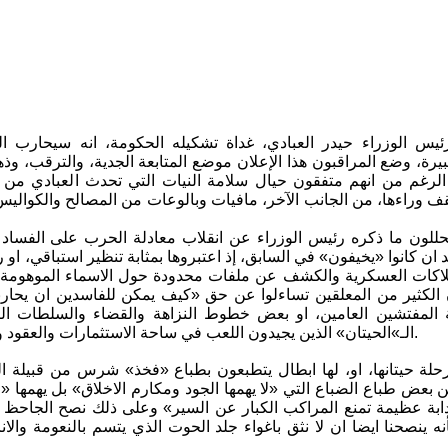
ئيس الوزراء حيدر العبادي، غداة تشكيله الحكومة، انه سيحارب ال
يرة، وضع المراقبون هذا الإعلان موضع المتابعة الجدية، والترقب، و
الرغم من انهم متفقون حيال سلامة النيات التي تحدث العبادي من د
ف وراءها، من الجانب الآخر، مافيات وبالوعات من المصالح والكواليس و
حللون ما ذكره رئيس الوزراء عن انقلاب معادلة الحرب على الفساد ل
ان كانوا «يخيفون» في السابق، إذ اعتبروها بمثابة تنظير استباقي، او 
لاكات العسكرية والكشف عن ملفات محدودة حول الاسماء الموهومة ف
 الكثير من المعلقين تساءلوا عن حق «كيف يمكن للفاسدين ان يحار
لمفتشين العامين، او بعض خطوط النزاهة والقضاء والسلطات الت
الـ»الحيتان» الذين يجيدون اللعب في ساحة الاستثمارات والعقود والتهريب وغسيل الاموال، وبعضهم مَن يسعى، بالعلن، الى مرضاة الله.
لة حيتانها، او، لها ابطال يتطبعون بطباع «فخذ» شرس من قبيلة ال
من بعض طباع الضباع التي «لا يهمها الجود ومكارم الاخلاق» بل يهمها 
دابة عظيمة تمنع المراكب الكبار عن السير» وعلى ذلك نصح الجاحظ 
نه ينصحنا ايضا ان لا نثق باغواء جلد الحوت الذي يتسم بالنعومة و