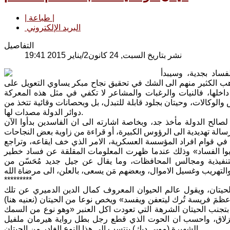
| طباعة |
البريد الإلكتروني
التفاصيل
نشر بتاريخ السبت, 24 كانون2/يناير 2015 19:41
فساد بجدية، وسيبدأ
ذهب الكثير منهم الى الشك في تحقيق نجاح مبكر يساوي التعويل على
اخلها، فالنيات والرغبات والمشاعر لا تكفي في مثل هذه المعركة
الوكالات، وحيتان بجلود قابلة للتبدل، بل وبحصانات وقائية تتخذ من
دوائر الدولة مصدات لها.
صالح الدولة مأخذ جد، وبخاصة اشارته الى ان الفاسدين بدأوا الآن
رسالة تهديدية الى الرؤوس الكبيرة، أو قراءة من زاوية بعض النجاحات
ي قوام افراد المؤسسة العسكرية، الامر الذي خف ايقاعه، وتراجع
بوا الفساد» وذلك عندما ظهرت المعلومات المقلقة عن فساد خطير
نفيذية ومجالس المحافظات، وما يقال عن جيل جديد مُحَسّن من
*********
حيتان، ويقول عالم الحيوان المعروف كمال الدين الدميري عن تلك
«عظمَ فريسة تُرك ليتعفن ويفسد» ويخص نوعا من الحيتان (نعنيه هنا)
بتجنب الحيتان الشرهة التي تعودت اكل العنبر «وهو نوع من السمك
الانزلاق، واحسب ان الحوت الذي قطع رجل بطل رواية هيرمان ملفيل
الشهيرة (موبي ديك) ينتسب الى هذا النوع الغادر من الحيتان.