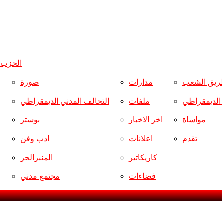
الحزب
و
ريق الشعب
مدارات
صورة
ر الديمقراطي
ملفات
التحالف المدني الديمقراطي
مواساة
اخر الاخبار
بوستر
تقدم
اعلانات
ادب وفن
كاريكاتير
المنبرالحر
فضاءات
مجتمع مدني