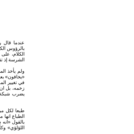
عندما قال ر
بالرؤوس الكب
الكلام، على 
الشرسة إذ تق
ولم يأخذ الم
«يخافون» بعد 
في تغيير الم
زخمه، بل ان
يضرب شبكة ا
طبعا لكل مرح
الطباع انها 
بالقول «انه 
اللؤلؤي» وكأ