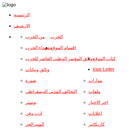
الرئيسية
الارشیف
الحزب
من الحزب
اقسام الموقع
شهداء الحزب
كتاب الموقع
وثائق المؤتمر الوطني العاشر للحزب
Iraqi Letter
وثائق وبيانات
مدارات
صورة
ملفات
التحالف المدني الديمقراطي
اخر الاخبار
بوستر
اعلانات
ادب وفن
كاريكاتير
المنبرالحر