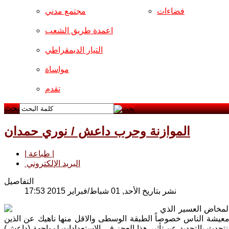
فضاءات
مجتمع مدني
اعمدة طريق الشعب
التيار الديمقراطي
مواساة
تقدم
بحث
الموازنة وحرب داعش / نوري حمدان
| طباعة |
البريد الإلكتروني
التفاصيل
نشر بتاريخ الأحد, 01 شباط/فبراير 2015 17:53
 التي تعاني من عجز يصل الى 20% تقريباً، والمخاض العسير الذي
ومعيشة الناس خصوصاً الطبقة الوسطى والاقل منها ناهيك عن الذين
دث بالتحديد عن تأثير هذا العجز في الاستعدادات لمواجهة (داعش)