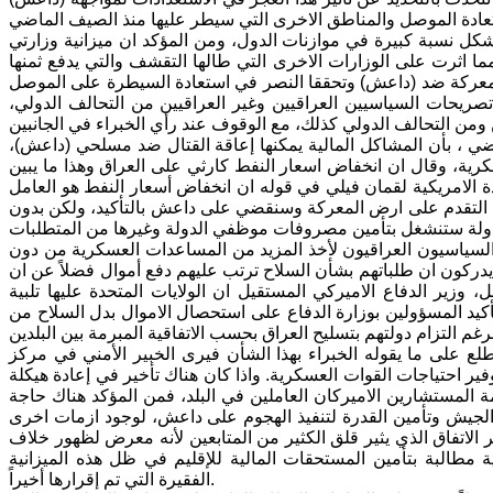
كل نسبة كبيرة في موازنات الدول، ومن المؤكد ان ميزانية وزارتي
ا اثرت على الوزارات الاخرى التي طالها التقشف والتي يدفع ثمنها
معركة ضد (داعش) وتحققا النصر في استعادة السيطرة على الموصل
صريحات السياسيين العراقيين وغير العراقيين من التحالف الدولي،
ضي ، بأن المشاكل المالية يمكنها إعاقة القتال ضد مسلحي (داعش)،
كرية، وقال ان انخفاض اسعار النفط كارثي على العراق وهذا ما يبين
حدة الامريكية لقمان فيلي في قوله ان انخفاض أسعار النفط هو العامل
نا التقدم على ارض المعركة وسنقضي على داعش بالتأكيد، ولكن بدون
 السياسيون العراقيون لأخذ المزيد من المساعدات العسكرية من دون
ايدركون ان طلباتهم بشأن السلاح ترتب عليهم دفع أموال فضلاً عن ان
وزير الدفاع الاميركي المستقيل ان الولايات المتحدة عليها تلبية
تأكيد المسؤولين بوزارة الدفاع على استحصال الاموال بدل السلاح من
طلع على ما يقوله الخبراء بهذا الشأن فيرى الخبير الأمني في مركز
ير احتياجات القوات العسكرية. واذا كان هناك تأخير في إعادة هيكلة
مة المستشارين الاميركان العاملين في البلد، فمن المؤكد هناك حاجة
الجيش وتأمين القدرة لتنفيذ الهجوم على داعش، لوجود ازمات اخرى
ر الاتفاق الذي يثير قلق الكثير من المتابعين لأنه معرض لظهور خلاف
 مطالبة بتأمين المستحقات المالية للإقليم في ظل هذه الميزانية
الفقيرة التي تم إقرارها أخيراً.