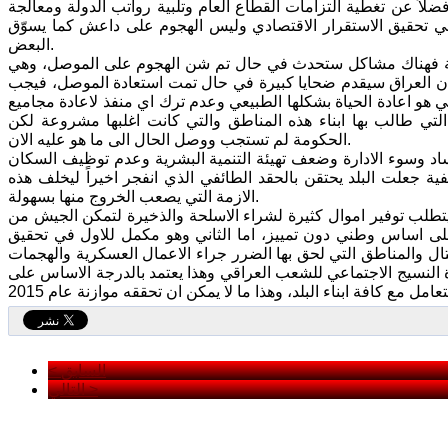
لاً عن تغطية التزامات القطاع العام وتلبية رواتب الدولة ومعالجة
 في تحقيق الاستقرار الاقتصادي وليس الهجوم على داعش كما يسوّق
البعض.
الية فهناك مشاكل ستحدث في حال تم شن الهجوم على الموصل، وهي
 ان العراق سيقدم ضحايا كبيرة في حال تمت استعادة الموصل، فيجب
ي هو اعادة الحياة بشكلها الطبيعي وعدم ترك اي منفذ لاعادة مجاميع
ي طالب بها ابناء هذه المناطق والتي كانت اغلبها مشروعة لكن
الحكومة لم تستجب ووصل الحال الى ما هو عليه الان.
فساد وسوء الادارة وضعف تهيئة التنمية البشرية وعدم توظيف السكان
 جعلت البلد يحتقن بالحقد الطائفي الذي انفجر اخيراً ليخلف هذه
الازمة التي يصعب الخروج منها بسهولة.
تطلب توفير اموال كثيرة لشراء الاسلحة والذخيرة لتمكن الجيش من
اساس وطني دون تمييز، اما الثاني وهو مكمل للاول في تحقيق
تال والمناطق التي لحق بها الضرر جراء الاعمال العسكرية والهجمات
ة النسيج الاجتماعي للشعب العراقي وهذا يعتمد بالدرجة الاساس على
< السابق
التالي >