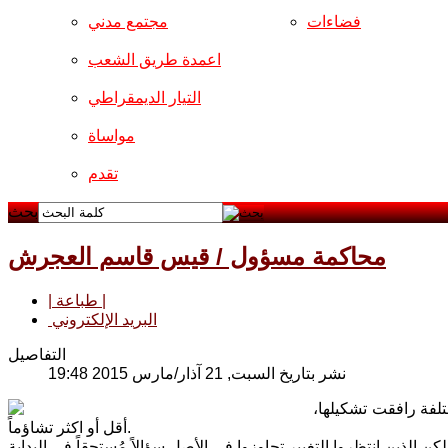
فضاءات
مجتمع مدني
اعمدة طريق الشعب
التيار الديمقراطي
مواساة
تقدم
بحث
محاكمة مسؤول / قيس قاسم العجرش
| طباعة |
البريد الإلكتروني
التفاصيل
نشر بتاريخ السبت, 21 آذار/مارس 2015 19:48
تلفة رافقت تشكيلها،
أقل أو اكثر تشاؤماً.
تحقاً في البداية.