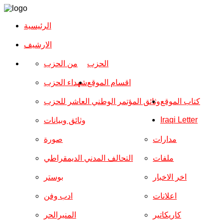
الرئيسية
الارشیف
الحزب
من الحزب
اقسام الموقع
شهداء الحزب
كتاب الموقع
وثائق المؤتمر الوطني العاشر للحزب
Iraqi Letter
وثائق وبيانات
مدارات
صورة
ملفات
التحالف المدني الديمقراطي
اخر الاخبار
بوستر
اعلانات
ادب وفن
كاريكاتير
المنبرالحر