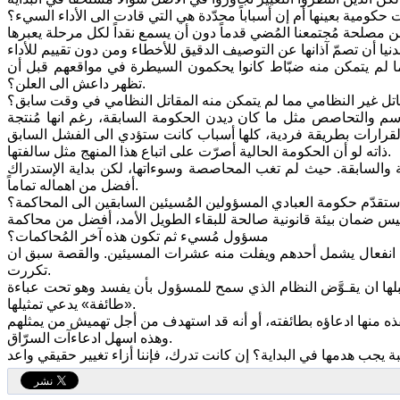
كومية بعينها أم إن أسباباً محدّدة هي التي قادت الى الأداء السيء؟
 مما لم يتمكن منه ضبّاط كانوا يحكمون السيطرة في مواقعهم قبل أن
تظهر داعش الى العلن؟.
اسم والتحاصص مثل ما كان ديدن الحكومة السابقة، رغم انها مُنتجة
القرارات بطريقة فردية، كلها أسباب كانت ستؤدي الى الفشل السابق
ذاته لو أن الحكومة الحالية أصرّت على اتباع هذا المنهج مثل سالفتها.
ية والسابقة. حيث لم تغب المحاصصة وسوءاتها، لكن بداية الإستدراك
أفضل من اهماله تماماً.
 ستقدّم حكومة العبادي المسؤولين المُسيئين السابقين الى المحاكمة؟
ليس ضمان بيئة قانونية صالحة للبقاء الطويل الأمد، أفضل من محاكمة
مسؤول مُسيء ثم تكون هذه آخر المُحاكمات؟
ن انفعال يشمل أحدهم ويفلت منه عشرات المسيئين. والقصة سبق ان
تكررت.
قبلها ان يقـوَّض النظام الذي سمح للمسؤول بأن يفسد وهو تحت عباءة
«طائفة» يدعي تمثيلها.
وهذه اسهل ادعاءآت السرّاق.