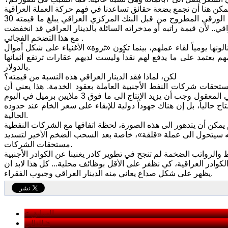
فقد الدينار العراقي مؤخراً ما يقرب 4 بالمائة من قيمته، وإذا فهمنا ان مقدار النقد الورقي المطروح من قبل البنك المركزي العراقي يبلغ ما قيمته 30
اقي.. لأن قيمة راتبه أو مدخراته السائلة بالدينار العراقي قد انخفضت
مع هذا التضخم الفجائي .
الونها يومياً لقاء عملهم، بينما تكون «ثروة» الأغنياء على شكل أموال
هم يعتمد على ما يدفع لهم نقداً وليست لديهم عقارات ترتفع أثمانها
بالدولار.
لكن، لماذا فقد الدينار العراقي هذه النسبة من قيمته؟
ستحقات شركات النفط الأجنبية العاملة بعقود الخدمة. هذا يعني أن
واردات النفط الخام لم تعد تكفي هذه المستحقات، وحتى يحقق العراق ريعه الصافي المعقول وجب أن يزيد الإنتاج الى ما فوق 3 ملايين برميل في اليوم
اح حالياً، بل إن هناك جهوداً دولية للإبقاء على سعر الخام عند حدوده
الحالية.
ابها أن قيمة الدينار العراقي إذا تجاوز هبوطها 10 بالمائة فإنه سيتحول الى عملة «قلقة»، خاصة بعد السحب الضخم الأخير لتسديد
مستحقات الشركات.
لكوادر العراقية، كي نظفر على الأقل بوظائف محلية... كل هذا لابد ان
يظهر على شكل صداع يعاني منه الدينار العراقي وجيوب الفقراء.
< السابق
التالي >