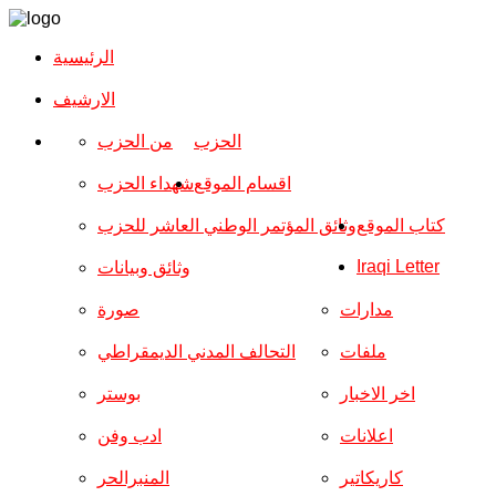
الرئيسية
الارشیف
الحزب
من الحزب
اقسام الموقع
شهداء الحزب
كتاب الموقع
وثائق المؤتمر الوطني العاشر للحزب
Iraqi Letter
وثائق وبيانات
مدارات
صورة
ملفات
التحالف المدني الديمقراطي
اخر الاخبار
بوستر
اعلانات
ادب وفن
كاريكاتير
المنبرالحر