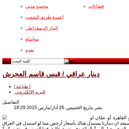
فضاءات
مجتمع مدني
اعمدة طريق الشعب
التيار الديمقراطي
مواساة
تقدم
بحث
دينار عراقي / قيس قاسم العجرش
| طباعة |
البريد الإلكتروني
التفاصيل
نشر بتاريخ الخميس, 26 آذار/مارس 2015 18:29
لقاهرة أو عمّان او