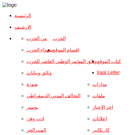
الرئيسية
الارشیف
الحزب
من الحزب
اقسام الموقع
شهداء الحزب
كتاب الموقع
وثائق المؤتمر الوطني العاشر للحزب
Iraqi Letter
وثائق وبيانات
مدارات
صورة
ملفات
التحالف المدني الديمقراطي
اخر الاخبار
بوستر
اعلانات
ادب وفن
كاريكاتير
المنبرالحر