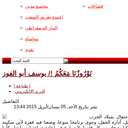
فضاءات
مجتمع مدني
اعمدة طريق الشعب
التيار الديمقراطي
مواساة
تقدم
بحث
نَوْرُوزٌنَا مَعَكُمُ !/ يوسف أبو الفوز
| طباعة |
البريد الإلكتروني
التفاصيل
نشر بتاريخ الأحد, 05 نيسان/أبريل 2015 13:44
تفال بميلاد الحزب
يل، أدارة الحفل، وحوى برنامجا منوعا، وضعنا فيه فقرة لأبي سكينة
نا نضحك من كل قلوبنا، لانه بارع في اعادة صياغتها وروايتها وكأننا