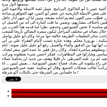
نسمعها لاول مرة.
نية عمي يا أبو الجاكوج. البرنامج، شمل لعبة الاسئلة والاجوبة التي
 على بعض الاسئلة التاريخية.عن جعفر أبو التمن، فهد،الجواهري،ساحة
 فطلب مني العون لتقديم اجابة مقنعة، وتبين لنا ان شهر اذار حافل
واطنين بأختلاف مشاربهم، وضمن ما قلت أشارة الى أنه من الجميل ان
هو مناسبة لا تخص الشيوعيين وحدهم، نظرا لما قدمه هذا الحزب من
احت تتناثر التعليقات الطريفة خالقة جوا مرحا، وكان أبو جليل يواصل
ة : نوروزنا معكم. وهذه عبارة تنسب لأمام الفقراء علي بن أبي
نها تهيأ من الدقيق والماء والعسل. رفع أبو جليل جليل صوته : ايام
 وينقلوهم مباشرة لبغداد، وكان رجل فقير ما عنده اجور سفر لبغداد،
سياسي وشاركوا في المظاهرات، ففكر احسن شيء يعتقلونه ويركب
لم يرد عليه الشرطي. دار قليلا وهتف من جديد: لن يحكمنا عملاء
راح ينلقونه الى بغداد، فصاح :تعيش الشيوعية ... يعيش لينين ... انا
تركب! تعالت ضحكات الجميع، وقال أبو سكينة: عفية عمر،الشيوعيين
ما خلصانين من الشرطة حتى بالنكات أكو شرطة !
< السابق
التالي >