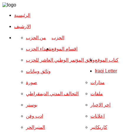
الرئيسية
الارشیف
الحزب
من الحزب
اقسام الموقع
شهداء الحزب
كتاب الموقع
وثائق المؤتمر الوطني العاشر للحزب
Iraqi Letter
وثائق وبيانات
مدارات
صورة
ملفات
التحالف المدني الديمقراطي
اخر الاخبار
بوستر
اعلانات
ادب وفن
كاريكاتير
المنبرالحر