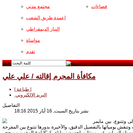
فضاءات
مجتمع مدني
اعمدة طريق الشعب
التيار الديمقراطي
مواساة
تقدم
بحث
مكافأة المجرم إقالته / علي علي
| طباعة |
البريد الإلكتروني
التفاصيل
نشر بتاريخ السبت, 16 أيار 2015 18:16
ى وتتنوع، بين مايمر
تنقش يومياتها بالتفصيل الدقيق، والأخيرة بدورها تتنوع بين المفرحة
رات تلو المرات، غير ممتثلين لحديث نبينا (ص): "لايلدغ المؤمن من جحر