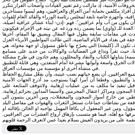
روقات الأمنية، إذ مازالت رغم تغيير القيادات وأصحاب القرار تتكرر
 أفراد مكلفين بحماية أمن العراق والعراقيين، وهم ليسوا مستأجرين
قية، وأجهزة خاصة تابعة لمجلس رئاسة الوزراء والقائد العام للقوات
ن يكون من أب وأم عراقيين". فهم -إذن- ابناء عشائر عراقية أصيلة،
 العدة للـ (واوي) بما يضمن رده وردعه عن نيته في الإجرام فيكونون
دث في مقامات سابقة يطول فيها المقال ويضيق بها المقام، آخرها
ة، تكون الـ (كليشة) التي يصرّح بها ناطق مسؤول او جهة مخولة، هي
دها، حيث تقرأ وتذاع في الفضائيات والوكالات من جديد على مسامع
دسمة) يتناولها الكتاب والنقاد والمحللون، وهم جادون في طرح مشكلة
لات الخرق واسعة وأبوابها مشرعة أمام المنفذين، وهي قابلة للتطبيق
في منشأة أخرى او مؤسسة من مؤسسات العراق.
جميع العراقيين، أن يضع حياتهم نصب عينيه، وأن يفعّل مشاريع الحفاظ
يذ والتطبيق، وقطعا أن أمرا كهذا يستوجب مد أذرع الجهات الأمنية
 قبل تنفيذ ما مكلف به من عمليات إرهابية. ولاتتوقف المتابعة على
السجون ومراكز اعتقال المجرمين ولاسيما المدانين بجرائم إرهابية،
ن من خارج أسوار السجون والمعتقلات، وبين آخرين ينتمون الى
ؤول، ومن غير المعقول ان يكافأ المهمل بواجبه او الخائن بإقالته او
 مرفها مع أهله، فيما هو متسبب بإزهاق أرواح العشرات من العراقيين.