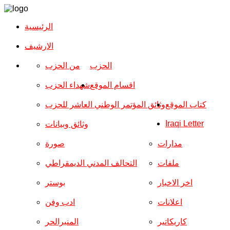
الرئيسية
الارشیف
الحزب
من الحزب
اقسام الموقع
شهداء الحزب
كتاب الموقع
وثائق المؤتمر الوطني العاشر للحزب
Iraqi Letter
وثائق وبيانات
مدارات
صورة
ملفات
التحالف المدني الديمقراطي
اخر الاخبار
بوستر
اعلانات
ادب وفن
كاريكاتير
المنبرالحر