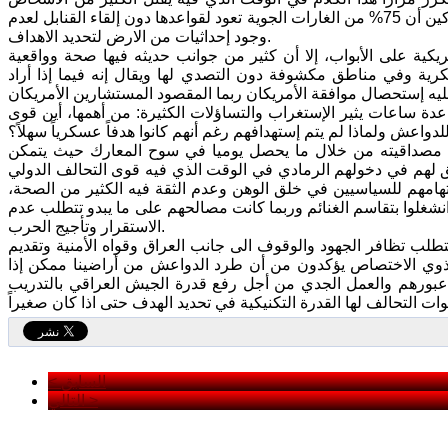
وتنتشر الجثث المحترقة في الشوارع الى جانب الاعدامات وقطع الرؤوس، وقال ماكين أن 75% من الغارات الجوية تعود لقواعدها دون إلقاء القنابل لعدم
وجود إحداثيات من الارض لتحديد الاهداف.
مريكية على الأبواب، إلا أن كثير من جوانب حديثه فيها صحة وواقعية
رية وفي مناطق مكشوفة دون التصدي لها ويقال إنه فيما إذا أراد
ساعات يثير الإستغراب والتساؤلات الكثيرة: من أهمها، أين قوى
د مصداقيته من خلال ما يحصل يوميا في سوح المعارك حيث يتمكن
ق لهم في دخولهم الرمادي في الوقت الذي فيه قوى التحالف الدولي
 إتهامهم للسياسيين في خلق الوهن وعدم الثقة فيه الكثير من الصحة،
شغلوا بتقاسم الغنائم وربما كانت مصالحهم على ما يبدو تتطلب عدم
الاستقرار وتأجيج الحرب.
طلب تظافر الجهود والوقوف الى جانب العراق وقواه الأمنية وتقديم
ذوي الاختصاص يؤكدون من أن طرد الدواعش من أراضينا ممكن إذا
 عبورهم والعمل الجدي من أجل رفع قدرة الجيش العراقي بالتدريب
< السابق
التالي >