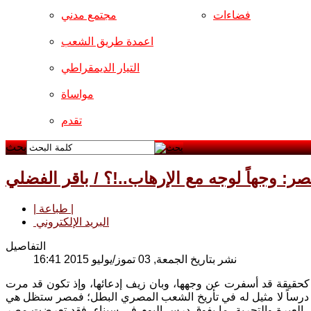
فضاءات
مجتمع مدني
اعمدة طريق الشعب
التيار الديمقراطي
مواساة
تقدم
بحث
ر: وجهاً لوجه مع الإرهاب..!؟ / باقر الفضلي
| طباعة |
البريد الإلكتروني
التفاصيل
نشر بتاريخ الجمعة, 03 تموز/يوليو 2015 16:41
 كحقيقة قد أسفرت عن وجهها، وبان زيف إدعائها، وإذ تكون قد مرت
لمليونية في 30 حزيران/2013، فهي وبحق، كانت درساً لا مثيل له في تأريخ الشعب المصري البطل؛ فمصر ستظل هي
ل العبرة والتجربة، ما يفوق درس اليوم في سيناء، فقد تعرضت مصر