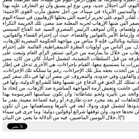
ليوم، الى احتلال جديد، ومن نوع لم يسبق وأن تم التعارف عليه بهذا
 والمدنيين الأبرياء في سيناء، من أجل تحقيق مآرب القوى الأجنبية؛
فر التي شنها الإرهاب لحربه المعلنة ضد مصر، تلك الجريمة النكراء
حزم وإهتمام، وكان لموقف الرئيس المصري السيد عبد الفتاح السيسي
 وإرتباط الأمر بالقوانين والقضاء، حيث أن إحترام القضاء والقوانين،
ستثنائية وبالتالي، فإنه لا مناص من مواجهة الحكومة المصرية للإرهاب،
ل، بين الناس من أولويات النظرة الديمقراطية، القائمة على إحترام
إرهاب من خلال ما يمارسه من جرائم، تستفز الرأي العام وتبعث على
رفة من قبل السلطات التنفيذية، لتشمل أحيانا، كائن من كان، ممن
ررات ما يستسيغ معها، القيام بإجراءات، هي الأخرى تدخل في إطار
ل من أتخذت بحقه مثل تلك الإجراءات، رغم ما تمتلكه تلك الإجراءات،
، تمتلك كل الحق في الدفاع عن نفسها وفقاً للشرائع الدولية، ولها في
لتي عاشت وتعيش أزمة المواجهة المباشرة ضد الإرهاب، من إتخاذ ما
والحد من تأثيره ولجم نشاطاته؛ وأن تكون سياستها المرسومة بهذا
لإتجاهات، لم يعد مجرد حدث طاريء، أو رغبة لجماعة معينة، بقدر ما
دها لتشمل قوى ودولا، أبعد في تأثيرها ومساهماتها من أن تكون
ن تحدها حدود، ولن توقفها شرائع أوقوانين دولية؛ وما جرى في سيناء
خلال اليومين الماضيين، فيه من الدلالة ما يغني عن البيان..!(*)