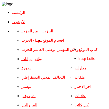
الرئيسية
الارشیف
الحزب
من الحزب
اقسام الموقع
شهداء الحزب
كتاب الموقع
وثائق المؤتمر الوطني العاشر للحزب
Iraqi Letter
وثائق وبيانات
مدارات
صورة
ملفات
التحالف المدني الديمقراطي
اخر الاخبار
بوستر
اعلانات
ادب وفن
كاريكاتير
المنبرالحر