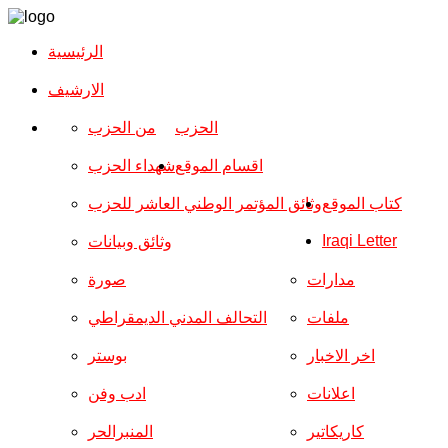
الرئيسية
الارشیف
الحزب
من الحزب
اقسام الموقع
شهداء الحزب
كتاب الموقع
وثائق المؤتمر الوطني العاشر للحزب
Iraqi Letter
وثائق وبيانات
مدارات
صورة
ملفات
التحالف المدني الديمقراطي
اخر الاخبار
بوستر
اعلانات
ادب وفن
كاريكاتير
المنبرالحر