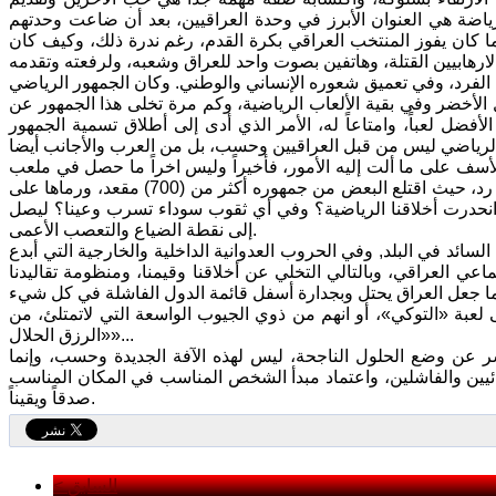
ياضة هي العنوان الأبرز في وحدة العراقيين، بعد أن ضاعت وحدتهم
ما كان يفوز المنتخب العراقي بكرة القدم، رغم ندرة ذلك، وكيف كان
ية الفرد، وفي تعميق شعوره الإنساني والوطني. وكان الجمهور الرياضي
الأخضر وفي بقية الألعاب الرياضية، وكم مرة تخلى هذا الجمهور عن
لأفضل لعباً، وامتاعاً له، الأمر الذي أدى إلى أطلاق تسمية الجمهور
والأسف على ما ألت إليه الأمور، فأخيراً وليس اخراً ما حصل في ملعب
الشعب، أثناء وبعد مباراة الشرطة ونفط الوسط، عندما خسر الشرطة بهدفين دون رد، حيث اقتلع البعض من جمهوره أكثر من (700) مقعد، ورماها على
 انحدرت أخلاقنا الرياضية؟ وفي أي ثقوب سوداء تسرب وعينا؟ ليصل
إلى نقطة الضياع والتعصب الأعمى.
لسائد في البلد, وفي الحروب العدوانية الداخلية والخارجية التي أبدع
ي العراقي، وبالتالي التخلي عن أخلاقنا وقيمنا، ومنظومة تقاليدنا
ى لعبة «التوكي»، أو انهم من ذوي الجيوب الواسعة التي لاتمتلئ، من
«الرزق الحلال»...
ر عن وضع الحلول الناجحة، ليس لهذه الآفة الجديدة وحسب، وإنما
ئيين والفاشلين، واعتماد مبدأ الشخص المناسب في المكان المناسب
صدقاً ويقيناً.
< السابق