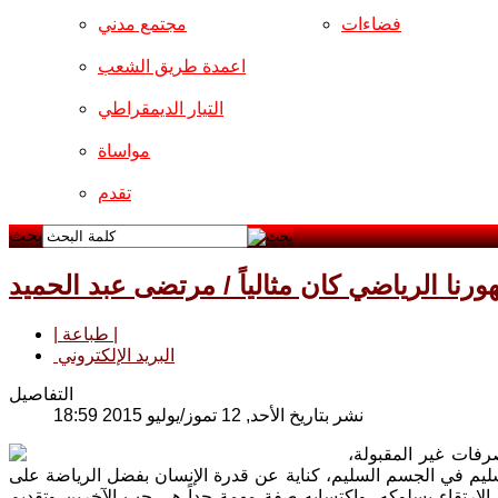
فضاءات
مجتمع مدني
اعمدة طريق الشعب
التيار الديمقراطي
مواساة
تقدم
بحث
رنا الرياضي كان مثالياً / مرتضى عبد الحميد
| طباعة |
البريد الإلكتروني
التفاصيل
نشر بتاريخ الأحد, 12 تموز/يوليو 2015 18:59
رفات غير المقبولة،
لسليم في الجسم السليم، كناية عن قدرة الإنسان بفضل الرياضة على
لارتقاء بسلوكه، واكتسابه صفة مهمة جداً هي حب الآخرين وتقديم