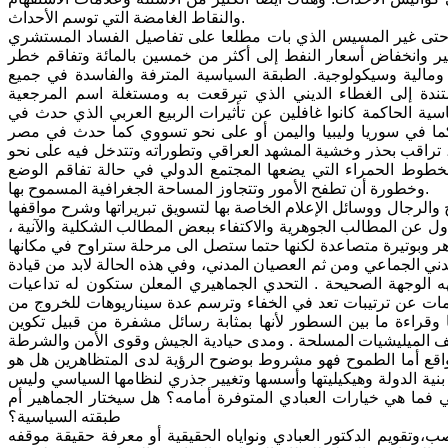
والنقاط الغامضة التي توسم الأحداث.
ي حتى غير المسيس الذي بات مطلعا على تفاصيل الفساد المستشري
ير وانخفاض أسعار النفط إلى أكثر من خمسين بالمائة وتفاقم خطر
مالية وسيكولوجية. الطبقة السياسية المترفة والفاسدة في جميع
دة إلى الغطاء الديني الذي تبرقعت به ومستغلة اسم المرجعية
سية الحاكمة كانوا غافلين عن تأثيرات الربيع العربي الذي حدث في
ي كما في سوريا وليبيا واليمن أو على نحو تسووي كما حدث في مصر
، تراقب بحذر وخشية المشهد العراقي وتطوراته وتتدخل فيه على نحو
لخطوط الحمراء التي يضعها المجتمع الدولي في حالة تفاقم الوضع
وخطورة أن تطفح الأمور وتتجاوز المساحة الجغرافية المسموح بها.
 والرجال ووسائل الإعلام الخاصة بها لتسويق تبريراتها وشرح مواقفها
ول عن المطالب الجوهرية والاكتفاء ببعض المطالب الشكلية والآنية ،
ر وبوتيرة متصاعدة لكنها حتما ستصل الى مرحلة ستراوح في مكانها
مدني الجماعي ومن ثم العصيان المدني، وفي هذه الحالة لابد من قيادة
ه الوجهة الصحيحة . التحدي الجماهيري المعلن ستكون له تداعيات
ات عن ترتيبات تعد في الخفاء وترسم عدة سيناريوهات للخروج من
ا وقراءة ما بين السطور لأنها بمثابة رسائل مشفرة من قبيل تكوين
قف الميليشيات المسلحة . ومدى حيادية الجيش وقوى الأمن والشرطة
الواقع أما الطموح فهو مشروط بوضوح الرؤية لدى المتظاهرين هل هو
ة الدولة وهيكيليتها وأسسها وتغيير جذري لنظامها السياسي وليس
 فما هي خيارات العبادي المتوفرة أمامه؟ هل سيختار الجماهير أم
طبقته السياسية؟
تقويم الدكتور العبادي ونواياه الحقيقية أو معرفة حقيقة موقفه