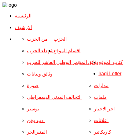
الرئيسية
الارشیف
الحزب
من الحزب
اقسام الموقع
شهداء الحزب
كتاب الموقع
وثائق المؤتمر الوطني العاشر للحزب
Iraqi Letter
وثائق وبيانات
مدارات
صورة
ملفات
التحالف المدني الديمقراطي
اخر الاخبار
بوستر
اعلانات
ادب وفن
كاريكاتير
المنبرالحر