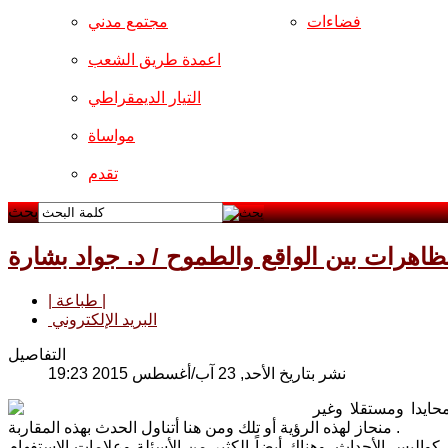
فضاءات
مجتمع مدني
اعمدة طريق الشعب
التيار الديمقراطي
مواساة
تقدم
بحث
تظاهرات بين الواقع والطموح / د. جواد بشارة
| طباعة |
البريد الإلكتروني
التفاصيل
نشر بتاريخ الأحد, 23 آب/أغسطس 2015 19:23
ايدا ومستقلا وغير
منحاز لهذه الرؤية أو تلك ومن هنا أتناول الحدث بهذه المقاربة .
ليس الأحداث. وهناك أيضاً الكثير من الأسئلة وعلامات الاستفهام