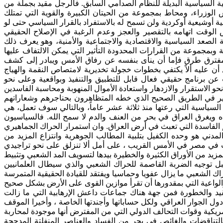
ية السياسية البديلة للنظام الصدامي السابق. فالرجل مقيد بجملة من
الوزراء، ومحاط بمجموعة من الحيتان الكبيرة والقوية التي تمتلك
أوشيعية أوكردية ولن تسمح له بالاستفراد بالقرار السياسي حتى لو
 الوقت اتهامه بالتقصير والعجز وعدم الرغبة في الإصلاح الحقيقي
الصعد السياسية والاقتصادية والاجتماعية والأمنية، وهو يعرف ذلك
وبمجموعة من القرارات المحدودة التأثير التي يمكن الالتفاف عليها
 مفترق طرق فإما أن ينأى بنفسه عن رفاق الأمس ويبادر إلى كشف
 عليه ألاً يكتفي بخطوات خجولة تخديرية لامتصاص النقمة والهياج
 عن برنامج حقيقي فعال قابل للتطبيق والتنفيذ وبواقعية وعلى نحو
لسير في الطريق الصحيح الذي خطه المتظاهرون بحناجرهم وشعاراتهم
السياسية التي رعتها منذ ثلاثة عشر عاماً، وبالتالي سوف تعمل، هي
ه ويغرق العراق في بحر من العنف والدم لا سمح الله. فالسياسيون
الفاسدة التي تعبث في أرض العراق. وان استمرار الحراك الجماهيري
مدني هو وحده الكفيل بتلبية المطالب الجوهرية وانتزاع المزيد من
 في مصر في الأمس القريب ، على أمل ألا تنزلق على نحو تراجيدي
مزيد من الأوراق الكثيرة والخطيرة بيدها لتسويف المد الشعبي وتثبيط
بل توجيه الضربة القاصمة للحراك الشعبي والذي سيطال العلمانيين
حراك الشعبي ما يزال عفويا وحماسيا ويفتقد للقيادة الحقيقية المتمرسة
لتعقيد والخطورة فمن جهة هناك جماعات داعش الإرهابية التي ما زالت
ول الجوار العراقي ولكل حساباتها وأجندتها الخاصة ، وأخيرا الموقف
ريكية وقوات التحالف الدولي التي من المفترض أنها موجودة لمحاربة
بالتناقضات والغائص في بحر من الفساد والعناصر المنفلتة المدججة