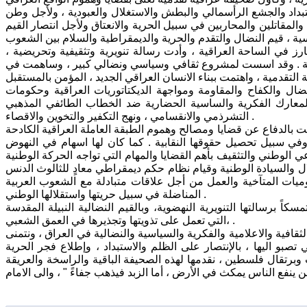
داد والجشع الرأسمالي والبطش والاستغلال والعبودية ، ولأجل وطن
المقاتلين والمحاربين في سبيل الحرية والانعتاق ولأجل انتصار القيم
 في الساحة العراقية ، وأدت رسالة تنويرية وتثقيفية وتحريضية ،
تزمة . وقد اسست لمشروع ثقافي وسياسي ونضالي كبير ، وساهمت في
ال والكفاح والمقاومة ومواجهة الديكتاتوريات العراقية وحكومات
 المعارك الفكرية والساسية الحضارية ضد الخطاب الطائفي المذهبي
التشرذمي والانقسامي ، ونهج التكفير والتخوين والاقصاء .
ت بالدفاع عن قضايا ومصالح وهموم الطبقة العاملة العراقية الكادحة
د وفي سبيل تحصيل حقوقها النقابية . كما كان لها اسهام في النهوض
ي الوطني والتثقيف بأهم القضايا والمهام التي تواجه الحركة الوطنية
ال والسيادة الوطنية وقيام نظام حكم ديمقراطي معادٍ للثالوث الدنس
قوميات المتآخية والعمل من أجل علاقات متبادلة مع الشعوب العربية
المناضلة في سبيل حريتها واستقلالها الوطني .
كاً برسالتها التنويرية النهضوية، وبالقيم النضالية النبيلة المقدسة
،التي تعمل على تذويتها وتجذيرها في العمق الشعبي .
ثقافية والاعلامية والفكرية والسياسية والنضالية في العراق ، ونتمنى
 تصبو اليها ، بالإنتصار على الظلم والاستبداد ، وإطلاع فجر الحرية
 وبرتقال فلسطين ، نقدمها لهذه الصحيفة الباقية والراسخة والعريقة