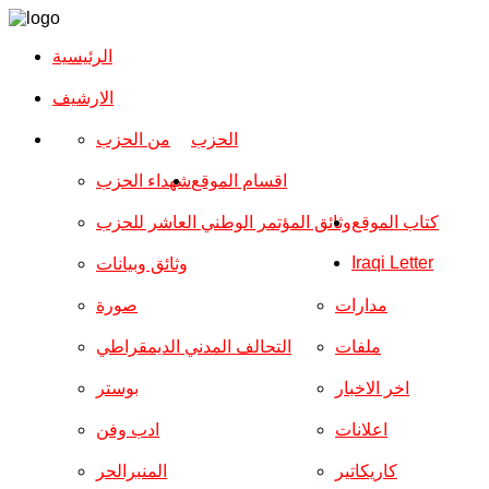
الرئيسية
الارشیف
الحزب
من الحزب
اقسام الموقع
شهداء الحزب
كتاب الموقع
وثائق المؤتمر الوطني العاشر للحزب
Iraqi Letter
وثائق وبيانات
مدارات
صورة
ملفات
التحالف المدني الديمقراطي
اخر الاخبار
بوستر
اعلانات
ادب وفن
كاريكاتير
المنبرالحر