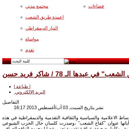
فضاءات
مجتمع مدني
اعمدة طريق الشعب
التيار الديمقراطي
مواساة
تقدم
بحث
 عيدها الـ 78 / شاكر فريد حسن
| طباعة |
البريد الإلكتروني
التفاصيل
نشر بتاريخ السبت, 03 آب/أغسطس 2013 16:17
ساط الاعلامية والسياسية والثقافية التقدمية والديمقراطية في هذه
 حملت في بداياتها عنوان "كفاح الشعب" ،وصدرت كلسان حال الحزب الشيوعي