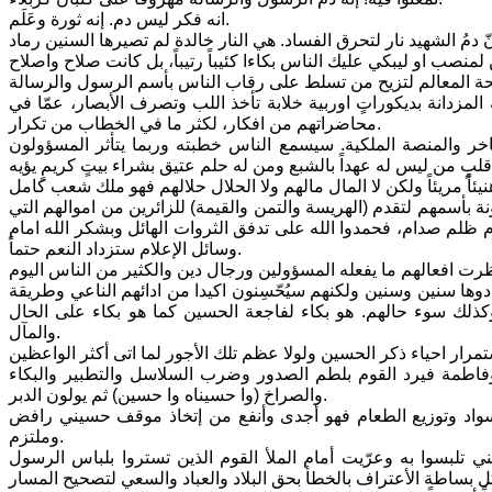
انه فكر ليس دم. إنه ثورة وعَلَم.
دانة بديكوراتٍ اوربية خلابة تأخذ اللب وتصرف الأبصار، عمّا في
محاضراتهم من افكار، لكثر ما في الخطاب من تكرار.
اخر والمنصة الملكية. سيسمع الناس خطبته وربما يتأثر المسؤولون
بأسمهم لتقدم (الهريسة والتمن والقيمة) للزائرين من اموالهم التي
ظلم صدام، فحمدوا الله على تدفق الثروات الهائل وبشكر الله امام
وسائل الإعلام ستزداد النعم حتماً.
دوها سنين وسنين ولكنهم سيُحّسِنون اكيدا من ادائهم الناعي وطريقة
ذلك سوء حالهم. هو بكاء لفاجعة الحسين كما هو بكاء على الحال
والمآل.
فاطمة فيرد القوم بلطم الصدور وضرب السلاسل والتطبير والبكاء
والصراخ (وا حسيناه وا حسين) ثم يولون الدبر.
واد وتوزيع الطعام فهو أجدى وأنفع من إتخاذ موقف حسيني رافض
وملتزم.
تلبسوا به وعرّيت أمام الملأ القوم الذين تستروا بلباس الرسول