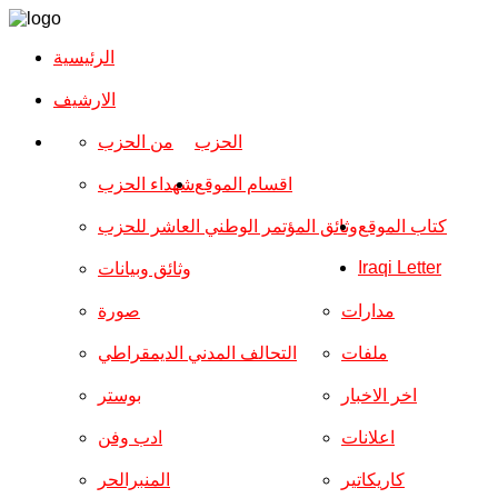
الرئيسية
الارشیف
الحزب
من الحزب
اقسام الموقع
شهداء الحزب
كتاب الموقع
وثائق المؤتمر الوطني العاشر للحزب
Iraqi Letter
وثائق وبيانات
مدارات
صورة
ملفات
التحالف المدني الديمقراطي
اخر الاخبار
بوستر
اعلانات
ادب وفن
كاريكاتير
المنبرالحر