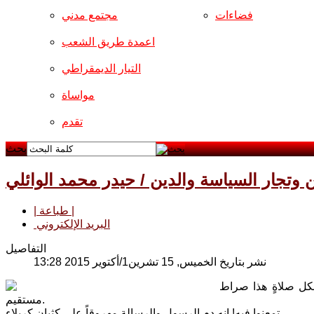
فضاءات
مجتمع مدني
اعمدة طريق الشعب
التيار الديمقراطي
مواساة
تقدم
بحث
 وتجار السياسة والدين / حيدر محمد الوائلي
| طباعة |
البريد الإلكتروني
التفاصيل
نشر بتاريخ الخميس, 15 تشرين1/أكتوير 2015 13:28
بكل صلاةٍ هذا صراط
مستقيم.
تمعنوا فيه! إنه دم الرسول والرسالة مهروقاً على كثبان كربلاء.