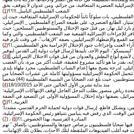
لإسرائيلية العنصرية المتعاقبة، من جرائم، ومن عدوان لا يتوقف، بحق
الشعب الفلسطيني الباسل..!!؟؟(
1
)
فلسطيني، بات سلوكاً ثابتاً للحكومات الإسرائيلية المتعاقبة، حيث إن
بإمتياز، الطابع العنصري، على طبيعة الصراع الفلسطيني _ الإسرائيلي،
بارد ليل نهار، من قبل جنود الإحتلال والمستوطنيين المسلحين؛ حيث
 للإجراءات الإسرائلية القمعية ضد الشعب الفلسطيني، والتي وكما
لقمع والإضطهاد الإسرائيليين، بصفة "الإرهاب"، في وقت تلزم فيه
اء العنت وإجراءات جنود الإحتلال الإجرامية بحق الفلسطينيين..!؟(
2
)
"ايسيسكو"، اليوم الأحد، تأييدها إرسال قوات دولية إلى القدس لتوفير
لأبشع أنواع البطش والعدوان من قبل قوات الاحتلال الإسرائيلي.]](
3
)
وانه، بقدر ما هو تأكيد مشروع لحقيقة، قيلت أكثر من مرة، بأن الغضب
ائيلي، لدرجة يصبح معها إعدام الشباب الفلسطيني، مجرد ملهاة بإيدي
أن تتحمل الحكومة الإسرائيلية مسؤوليتها كاملة عن عشرات الضحايا من
الشباب الفلسطينيين الذين يتساقطون كل يوم برصاص جنود الإحتلال وهوس المستوطنيين، حيث بلغ عدد الضحايا من الشبيبة الفلسطينية (44) شخصاً
منذ بداية تشرين الأول الحالين حتى الأحد 18/10/2015(
4
)
لمتحدة رياض منصور بطلب التدخل العاجل لوقف الإنتهاكات الإسرائيلية؛
ائيل، بصفتها دولة إحتلال، المسؤولية الأولى عن التصعيد في الضفة
الغربية..!؟(
5
)
ن، وبشكل قاطع، إرسال قوات دولية لحماية الحرم القدسي، مشدداً:
ن الوقت، الذي رفض فيه بنيامين نتنياهو رئيس الحكومة الإسرائيلية،
المبادرة الفرنسية، بهذا الخصوص..!؟(
6
) ، (
7
)
قط فيها ضحايا فلسطينيون برصاص جنودها والمستوطنيين، بإلصاق " تهم
 فيه أغلب الفيديوهات الملتقطة لتلك الأحداث، بطلان تلك الإتهامات،