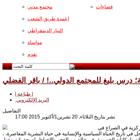
فضاءات
مجتمع مدني
اعمدة طريق الشعب
التيار الديمقراطي
مواساة
تقدم
بحث
؛ درس بليغ للمجتمع الدولي..! / باقر الفضلي
| طباعة |
البريد الإلكتروني
التفاصيل
نشر بتاريخ الثلاثاء, 20 تشرين1/أكتوير 2015 17:00
مركزية في الصراع في
في تأريخ الحياة السياسية والإنسانية في حياة البشرية المعاصرة، ،
ته وإمكاناته الجسيمة، في حالة من العجز والإحباط، لدرجة بات معها،