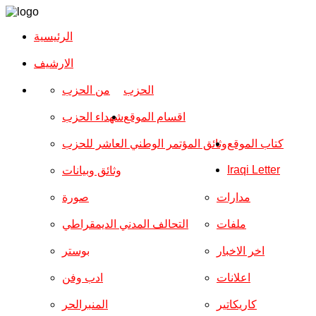
الرئيسية
الارشیف
الحزب
من الحزب
اقسام الموقع
شهداء الحزب
كتاب الموقع
وثائق المؤتمر الوطني العاشر للحزب
Iraqi Letter
وثائق وبيانات
مدارات
صورة
ملفات
التحالف المدني الديمقراطي
اخر الاخبار
بوستر
اعلانات
ادب وفن
كاريكاتير
المنبرالحر