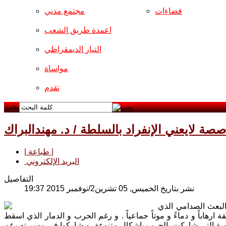
فضاءات
مجتمع مدني
اعمدة طريق الشعب
التيار الديمقراطي
مواساة
تقدم
بحث
صصة لايعني الإنفراد بالسلطة / د. مهندالبراك
| طباعة |
البريد الإلكتروني
التفاصيل
نشر بتاريخ الخميس, 05 تشرين2/نوفمبر 2015 19:37
البعث الصدامي الذي
رهاباً و دماءً و موتاً جماعياً . و رغم الحرب و الدمار الذي اسقط
اقليمية التي شاركت بالحرب باشكال متنوعة، و شاركوا في مسيرته رغم