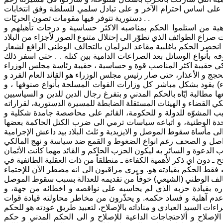
قوم على اساس احترام الآخر و على تبادل سلمي للسلطة وفق انتخابات
دستورية تتوفر فيها مقومات تصون الحريّات . .
ة من استلموا الحكم بمناصبه الاكثر حساسية و درجات تأهيلهم و
 انحصر الحكم باغلبية مقاعد البرلمان بالتحالف الوطني الرافع لشعار
ه بأنواع الوسائل بعد الصراعات الدامية بين كتله . . حتى اسفر ذلك
حجج و الأعذار، حتى صار رئيس مجلس الوزراء هو القائد العام الفرد و
) يقود بشكل مباشر كل وزارات القوات المسلحة بأنواع صنوفها ، و
 مطالبة ايّاه بالحكم المدني و بتفرغ رجال الدين للدين و السياسيين
يب المشوّه للدولة و للحكومة، القائم على محاصصة جامدة شكلية و
وحدة الوطنية، و اتباعه سياسات ترمي الى ضرب الكتل الحاكمة بعضها
تواصل و الصحف رغم انواع الضغوط و القمع ضد سياسة و نهج المالكي
ـ دون اي ذكر لأهمية الكفاءة ـ منطلقاً من ذات العقلية الطائفية في
 فقط الحكم بقيادته هو. و يرى مراقبون الى انه مضطر الآن للإحتماء
ره بقيادة حزبه الذي لم يحاسبه على نواقصه و اخطائه من جهة، و
 عدم آهلية و فساد حكمه. و يحذّرون من مخاطر محاولته قيادة قوات
لإصلاح و ألاحتجاجات الداعية للإصلاح و الى الحكم المدني و حكم