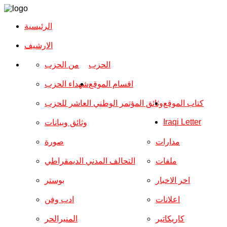
الرئيسية
الارشیف
الحزب
من الحزب
اقسام الموقع
شهداء الحزب
كتاب الموقع
وثائق المؤتمر الوطني العاشر للحزب
Iraqi Letter
وثائق وبيانات
مدارات
صورة
ملفات
التحالف المدني الديمقراطي
اخر الاخبار
بوستر
اعلانات
ادب وفن
كاريكاتير
المنبرالحر