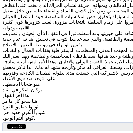
له بالبنان وبمواقف جريئة لشباب الحراك الذي يعتمد على التظاهر
ائفي المحاصصي ومن أجل كشف الفساد والقضاء عليه من خلال تفعيل
هات المسؤولة بتحقيق بعض المكتسبات المنقوصة حيث لم تطال الحيتان
وا على زمام السلطة بانتخابات مزورة، لعبت بتزويرها قوى كثيرة
اقليمية ودولية .
د على حيويتها وقد أشعلت نوراً في النفق، إلا أن الحيتان وأنصارهم
اصصة والطائفية، والذي يساعد هذا التوجه في تحقيق أهدافه عدم جدية
رئيس الوزراء في مواصلة التغيير والاصلاح .
 المجتمع المدني والمنظمات الديمقراطية ونقابات العمال والنقابات
طنية واحدة هدفها اسقاط نظام المحاصصة والطائفية وبهذا يعبر البلد
 الابرياء ولا بالفساد المالي والاداري .وهذا الأمر ليس أمنية ساذجة
ت، وشعبنا العراقي له مآثر وتأريخه يشهد له بذلك، لذا نذكر بمقطع
نة باريس الاشتراكية التي جسدت مدى بطولة الطبقات الكادحة وقدرتهم
على التوحد ضد قوى الأعداء.
هبو ضحايا الاضطهاد
بركان الفكر في اتقاد
هذا اخر انفجار
هيا نمحو كل ما مر
ثوروا حطموا القيود
شيدوا الكون جديدا حرا
كونوا أنتم الوجود.