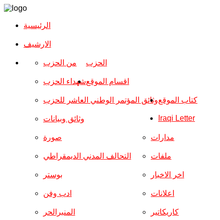
الرئيسية
الارشیف
الحزب
من الحزب
اقسام الموقع
شهداء الحزب
كتاب الموقع
وثائق المؤتمر الوطني العاشر للحزب
Iraqi Letter
وثائق وبيانات
مدارات
صورة
ملفات
التحالف المدني الديمقراطي
اخر الاخبار
بوستر
اعلانات
ادب وفن
كاريكاتير
المنبرالحر