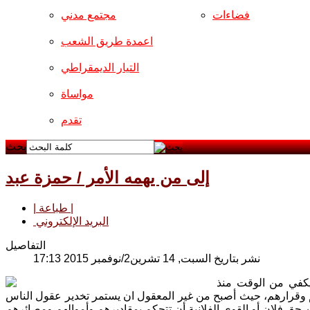
فضاءات
مجتمع مدني
اعمدة طريق الشعب
التيار الديمقراطي
مواساة
تقدم
بحث
إلى من يهمه الأمر / حمزة عبد
| طباعة |
البريد الإلكتروني
التفاصيل
نشر بتاريخ السبت, 14 تشرين2/نوفمبر 2015 17:13
يكفي من الوقت منذ
وقرارهم، حيث أصبح من غير المعقول ان يستمر تخدير عقول الناس