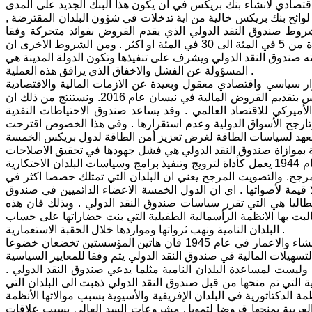
سر الغرض السياسي والاقتصادي لانشاء بنك بريكس في ان يكون هذا البنك الجديد على المدى
وائح بنك بريكس خالية من اية تدخلات في شؤون البلدان المقترضة ,
شروط صندوق النقد الدولي الذي يقدم القروض بفوائد متحركة وفقا
لحركة اسعار الفائدة في الاسواق المالية . ونتيجة لذلك فمن الممكن ان ترتفع الفائدة من 5 في المئة الى 30 في المئة او اكثر . ومن الشروط الاخرى ان
ه صندوق النقد الدولي ويشرف على تنفيذها وتكون الدولة المدينة هي
المسؤولة عن الفشل والاخفاق الذي يرافق هذه العملية .
ر سياسي واقتصادي معقول وبعيدة عن الازمات المالية والاقتصادية
الدورية التي تتعرض لها البلدان الرأسمالية المتقدمة . ومن المقرر ان يبدا بنك بريكس بتقديم القروض المالية في نيسان عام 2016. ونستنتج من ذلك ان
لأميركي للاقتصاد العالمي . وقد يساعد صندوق الاحتياطات النقدية
وتارجح الأسواق الدولية وعدم استقرارها . وفي هذا الخصوص اقترحت
 بموازاة صندوق النقد الدولي هي فشل جهودها في تحقيق الاصلاحات
الضرورية في لولئح صندوق النقد الدولي . فصندوق النقد الدولي منذ تأسيسه في عام 1944 يعمل كأداة لترويج وتنفيذ برامج وسياسات البلدان الاحتكارية
مرجح. والتصويت المرجح يعني ان البلدان التي تمتلك حصصا اكثر في
 قيمة لأصواتها . اي ان الدول الخمسة الاعضاء الدائميين في صندوق
 وايطاليا هي التي تقرر سياسات صندوق النقد الدولي . وبذلك فان هذه
لبت بها الانظمة الرأسمالية الطفيلية التي بنت حضاراتها على حساب
البلدان النامية ونهب ثرواتها ومواردها خلال الحقبة الاستعمارية .
ومنذ الاعلان عن انشاء صندوق النقد الدولي في عام 1944 وولادة البنك الدولي للانشاء والاعمار في عام 1945 فان هاتين المؤسستين تخضعان خضوعا
لتسهيلات المالية في صندوق النقد الدولي يتم وفقا للمعايير السياسية
وليست لمساعدة البلدان النامية مثلما يدعي صندوق النقد الدولي .
ة التي تم منحها من قبل صندوق النقد الدولي ذهبت الى البلدان التي
لدكتاتورية في البلدان الإفريقية والأسيوية بسبب موالاتها الأنظمة
لعربية بمنحها قروضا لتمويل مشروعات السد العالي بسبب علاقات