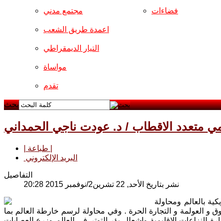
فضاءات
مجتمع مدني
اعمدة طريق الشعب
التيار الديمقراطي
مواساة
تقدم
بحث
ي متعدد الاقطاب / د. عودت ناجي الحمداني
| طباعة |
البريد الإلكتروني
التفاصيل
نشر بتاريخ الأحد, 22 تشرين2/نوفمبر 2015 20:28
كية بالعالم ومحاولة
 و العولمة و التجارة الحرة . وفي محاولة لرسم خارطة العالم بما
ارة النزاعات الاقليمية واشعال بؤر التوتر في العالم وزرع العصابات