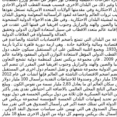
يا وغير ذلك من البلدان الاخرى. فبسبب هيمنة القطب الدولي الاحادي
 الاحتكارية وفي مقدمتها الولايات المتحدة الامريكية تستغل نفوذها
ب ثروات العالم واخضاعه لنفوذ الرأسمالية المعولمة وتحويل البلدان
ية لمشيئة البلدان الاحتكارية . وفي ظل هذه الاجواء الدولية المشحونة
 والصين والهند والبرازيل وجنوب افريقيا في قمتها التي عقدت في
ادي واقامة عالم متعدد الاقطاب في سبيل استعادة التوازن الدولي وتحقيق
العدالة والمساواة في العلاقات الدولية.
من البلدان التي تتمتع بأضخم الاقتصاديات الناشئة والصاعدة في
تصادية ومالية واخلاقية حادة . وهي ازمة دورية قاهرة تذكرنا بأزمة
الكساد التضخمي التي ضربت النظام الرأسمالي الدولي في الفترة بين عام 1929و1933. ويجمع اغلبية المحللين على ان المستقبل سيكون حليف دول
طب الدولي المؤهل لاستعادة التوازن الدولي المفقود واقامة عالم
ثنائي القطبية . ووفقا لمؤتمر القمة الذي جمع زعماء دول بريكس في روسيا عام 2009 . فان مجموعة بريكس تعمل كمنظمة دولية تشجع التعاون
يا والصين والهند والبرازيل وجنوب افريقيا فمن المقرر ان تنضم الى
ومما يشجع البلدان الاخرى على الانضمام الى دول بريكس فإنها بالإضافة الى كونها تضم اضخم الاقتصاديات الناشئة في العالم فإنها انشأت في عام 2012
كما ان دول بريكس تشكل 30في المئة من مساحة الكرة الارضية و 42 في المئة من سكان العالم اي ما يعادل 2,83 مليار نسمة من نفوس الكون . ويبلغ
 من 15,435 تريليون دولار أي بنسبة 14,6في المئة من إجمالي الناتج المحلي العالمي. بالاضافة الى احتياطي نقدي يقدر باكثر
د تم تحديد إسهامات البلدان الخمسة المؤسسة لمجموعة بريكس في
لدولة التي تمتلك حصة اكبر في رأسمال الصندوق هي التي تقرر مما
رأسمال الصندوق هي التي تهيمن على سياسات صندوق النقد الدولي .
ووفقا للاتفاق والتفاهم بين دول بريكس فان الصين تسهم بنحو 41 مليار دولار في رأسمال بنك بريكس وتسهم كل دولة من الدول الاخرى بمبلغ 18 مليار