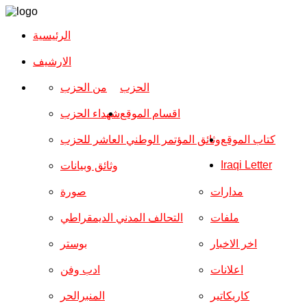
الرئيسية
الارشیف
الحزب
من الحزب
اقسام الموقع
شهداء الحزب
كتاب الموقع
وثائق المؤتمر الوطني العاشر للحزب
Iraqi Letter
وثائق وبيانات
مدارات
صورة
ملفات
التحالف المدني الديمقراطي
اخر الاخبار
بوستر
اعلانات
ادب وفن
كاريكاتير
المنبرالحر