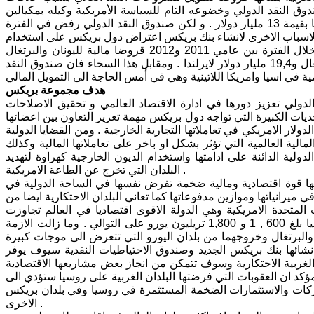
ندوق النقد الدولي وخضوعه التام للسياسة الأمريكية وكيله بمكيالين
اقدام الصندوق في عام 2015 . على منح أوكرانيا التي تحمكها القوى الفاشية قرضا بقيمة 13 مليار دولار . و لكن صندوق النقد الدولي رفض في الفترة
 العربية قرضا بقيمة 5 مليارات دولار. ومن الاسباب الاخرى لانشاء بنك بريكس اعتراض دول بريكس على استخدام
اموال صندوق النقد الدولي لحل الازمة المالية لبلدان اليورو . فقد منح الصندوق خلال الفترة بين عامي 2011 و2012 قروضا مالية لليونان والبرتغال
وايرلندا بلغت 64,18 مليار دولار . 23,5 مليار دولار لليونان و22,9 مليار دولار للبرتغال و19,4 مليار دولار لايرلندا . ومقابل هذا السخاء فان صندوق النقد
هدف مجموعة بريكس
دولي تعزيز دورها في ادارة الاقتصاد العالمي و تحقيق الاصلاحات
يات الكبيرة التي تواجه دول بريكس مهمة تعزيز التعاون بين اعضائها
لار الامريكي في تعاملاتها التجارية الخارجية . ومن القضايا الدولية
ية العالمية التي تؤثر بشكل او باخر على تعاملاتها المالية وكذلك
دولية الدائنة على ادامتها واستخدام الديون الخارجية كهراوة لتهديد
البلدان التي تخرج عن الطاعة الامريكية .
ها قوة اقتصادية ومالية ضخمة تفرض نفسها في الساحة الدولية في
 ميزانياتها وموازين مدفوعاتها كما تعاني البلدان الاحتكارية ايضا من
 المتحدة الامريكية وهي الدولة الاقوى اقتصاديا في العالم تجاوزت
14,900 تريليون دولار في نهاية عام 2008. والدين الخارجي لكل من فرنسا وايطاليا بلغ 600 , 1 و 1,800 تريليون يورو على التوالي . وما زالت الازمة
يا والبرتغال وخروجهما من بلدان اليورو التي تتعرض الى موجات كبيرة
انشائها بنك بريكس الجديد وصندوق الاحتياطيات النقدية سيوف يوفر
ن الغربية الاحتكارية وسوف تتمكن من انجاز بعض مشاريعها الاقتصادية
مؤكد ان العقوبات التي فرضتها البلدان الغربية على روسيا ستؤدي الى
 الشركات والاستثمارات الضخمة المستثمرة في روسيا وفي بلدان بريكس
الاخرى .