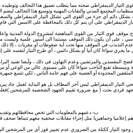
منظمات المجتمع المدني والنقابات المهنية وتوسيع هذا التحالف ليض
 بشكل دائم أي جزء من القوى التي تشكل التيار الديمقراطي والس
يار الديمقراطي على أن يتم كل ذلك بالمحافظة على الاسس التي قام
اسي ، على أن يكون ذلك الموقف مستندا الى أسس علمية وليست مواق
دم التذبذب في الموقف منها تحت أية ضغوطات أو مغريات ، إلا ذلك لا
 ما يجري سواءا كان آنيا أو بشكل دائمي ، أي طرح التيار لنفسه على إن
ة ومبسطة تقنع الناخب سواءا كان على مستوى عالي من الوعي أو من 
 التيار الديمقراطي ليس آخر المطاف بل هو البداية لعمل جاد يبرر الث
جهد فردي بحت ( مع ضرورة تقييم الجهود الشخصية للمرشحين )فعلى ق
ب‌- دعمهم بالمعلومات التي تخص محافظاتهم وتقديم 
رهم إعلاميا وجماهيريا مثل إجراء مقابلات صحفية معهم تتبناها صحف ق