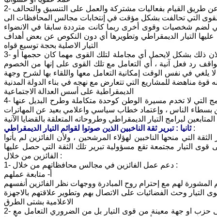
2- أثبت تحالف قوى التيار الديمقراطي صحته مما يتطلب تعميق هذا التحالف وتوطيده عن طريق القيام بفعاليات مشتركة والعمل على التنسيق والتحالف
م القوى التي تحالفت بشكل مؤقت في إنتخابات مجالس المحافظات الى
عي لضم شخصيات وقوى أخرى ربما كانت مترددة سابقا في الانضواء
 عليها التيار الديمقراطي وتطويرها أي دون النكوص عن بعض أهداف
التيار الاصلية بحجة توسيع قواه
3- ضرورة وضوح موقف قوى التيار من القوى المناهضة لمشروع الدولة المدنية واعلان ذلك بشكل لايحمل أي مجاملة لتلك القوى مهما كان حجمها أو
ف رد فعل آنية ، أي التعامل مع تلك القوى على إنها من الخصوم
 يلغي في نفس الوقت إمكانية التعامل معها واللقاء بها لشرح وجهة
ه قوة مناهضة للمشاريع التي تتعارض مع نهجه في بناء الدولة المدنية
الديمقراطية على أسس العدالة الاجتماعية
4- إتباع سياسة فضح المفسدين والمرتشين وعدم التهاون في ذلك ، وأيضا تفنيد البرامج التي لا تخدم مسيرة الوطن كوحدة متكاملة وطرح البديل عنها
بسطاء الناس ، وإعتماد خطاب سياسي واعلامي بعيد عن المهاترات
:
ثانيا : تبرير ثقة الناخبين الذين صوتوا لقوائم التيار الديمقراطي
قة التي منحها الناخبين لهؤلاء المرشحين ، ولأن الفائزين لم يأتوا
وى التيار مجتمعة تقع مسؤولية تبرير تلك الثقة التي حصل عليها
الفائزين من خلال :
1- دعم عمل الفائزين في مجالس محافظاتهم من خلال :
أ‌- متابعة عملهم
المشورة لهم مع إحترام روح المبادرة ووجهات نظر الفائزين أنفسهم
وى التيار وحث الفضائيات على الاتصال بهم وتطوير علاقتهم بالاجهزة
الاعلامية بشتى الطرق
2- من أجل دعم وجود التيار ككتلة من الضروري عدم تجيير فوز أي من المرشحين الى حزب او جهة معينة من قوى التيار بل من الضروري التعامل مع