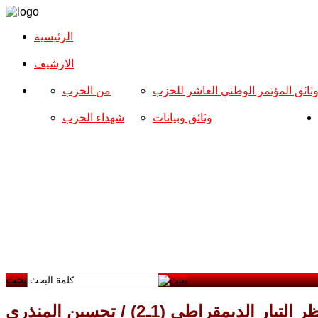
الرئيسية
الارشیف
ثائق المؤتمر الوطني العاشر للحزب
من الحزب
وثائق وبيانات
شهداء الحزب
بحث
يار الديمقراطي (1ـ2) / تحسين المنذري