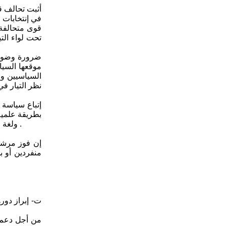
في إنتخابات 
قوى متحالفة
تحت لواء الت
موقعها السي
السياسيين وع
نظر التيار في
بطريقة علمي
ولغة المثقفين المحدودة أو العصية على فهم عامة الناس ، لكي تتسع جمهرة المتابعين لبرامج التيار الديمقراطي وطروحاته المتعلقة بالقضايا الآنية .
إن فوز مرشحي
منفردين أو ب
ت‌- إبراز دو