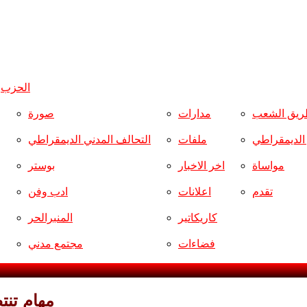
الحزب
و
ريق الشعب
مدارات
صورة
ر الديمقراطي
ملفات
التحالف المدني الديمقراطي
مواساة
اخر الاخبار
بوستر
تقدم
اعلانات
ادب وفن
كاريكاتير
المنبرالحر
فضاءات
مجتمع مدني
مهام تنتظر الت