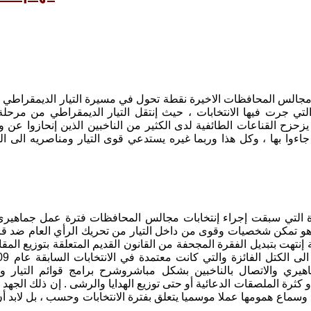
ت مجالس المحافظات الاخيرة نقطة تحول في مسيرة التيار الديمقرا
تي جرت فيها الانتخابات ، حيث إنتقل التيار الديمقراطي من مرحلة 
زحزح القناعات الطائفية لدى الكثير من الناخبين الذين إنحازوا ع
 جاءوا بها ، وكل هذا وربما غيره يستدعي قوى التيار ومناصريه الى ا
هو تمكن شخصيات وقوى من داخل التيار من تحريك الرأي العام ضد قان
إنتهت بتبديل الفقرة المجحفة من القانون القديم المتعلقة بتوزيع المق
اهيري والاتصال بالناخبين بشكل مباشروشرح برامج قوائم التيار و
 كثرة الملصقات الدعائية أو حتى توزيع الهدايا والرشى . إن ذلك الجه
س وسماع همومها عملا موسميا يتعلق بفترة الانتخابات وحسب ، بل لابد 