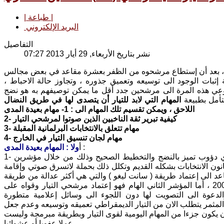
| طباعة |
البريد الإلكتروني
التفاصيل
نشر بتاريخ الأربعاء, 29 أيار 2013 07:27
طي ، بعد أن إستطاع مرشحوه من الظفر بعشرة مقاعد في بعض مجالس
إثبات الوجود الى توسيعه وتعميق جذوره ، وتجاوز حالة الاحباط ،
ن وعي هذه المرة الى مرشحين جدد أقل ما يمكن توصيفهم به هو نضج
لتأمل بطبيعة
المهام التي لابد للتيار أن يتصدى لها في طريق النضال
اللاحق ، ويمكن تقسيم تلك المهام الى : 1- مهام بعيدة المدى
2- كيفية تبرير ثقة الناخبين الذين صوتوا لمرشحي التيار
3- مهام تتعلق بالانتخابات البرلمانية المقبلة
4- مهام لجان تنسيق التيار في الخارج
:
أ
ولا : المهام بعيدة المدى
1- شكلت الفترة التي سبقت إجراء إنتخابات مجالس المحافظات فترة عمل جماهيري دؤوب تميز بالنضج والتخطيط الصحيح وذلك من خلال مؤشرين
ون الانتخابات بشكله القديم وتكلل ذلك بحملة لاتسرق صوتي وإقامة
اعد الى إعتماد طريقة ( سانت ليغو ) والتي هي أكثر عدالة من طريقة
توزيع الباقي الى الكتل الفائزة والتي كانت معتمدة في الانتخابات السابقة عام 2009 ، أما المؤشر الثاني الهام فهو إعتماد مرشحي التيار وقواه على
الدعوة الى التصويت لها دون اللجوء الى وسائل إعلامية متطورة
د المثمر يتطلب الان من التيار الديمقراطي تعميقه وتوسيعه وعدم جعل
أن يكون جزءا من المهام اليومية لقوى التيار وبطريقة مبرمجة وليست
عملا عفويا أو عشوائيا