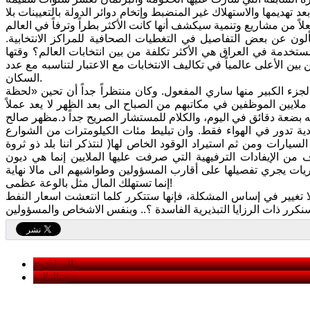
ديمها والاستهلاك غير المنضبط وإتخام دوائر الدولة بالتعيينات بلا
 بمبعوثين أوروبيين لمراقبة انتخاباتنا عام 2010، كانوا يسألون عن بعض التفاصيل في التغطيات الصحافية للمراكز الانتخابية.
لمُستخدمة في العراق هي الأكثر تكلفة من بين انتخابات العالم؟ وقتها
م أيضاً كان من بين الأعلى عالمياً في تكاليف الانتخابات مع الاعتبار لتناسبه مع عدد
السكان.
ء الكبير منها ساري المفعول. وكان منتظراً جداً أن تحين «لحظة
ايين الموظفين في مكاتبهم من الصباح الى بعد الظهر لا يعد عملاً
ية تدور في الهواء فقط. وان تبليط مئات الكيلومترات من الشوارع
سيارات ومن ثم استيراد الوقود الخاص لها( لنتذكر اننا بلد ذو ثروة
 من الإيفادات الترفيهية التي صرفت عليها الملايين إنما هي ديون
مديريات يجري تفصيلها على أقارب المسؤولين وطواشيهم الى مالا نهاية
إنما تستهلك المال مثل بالوعة عظمى!
بلا تغيير في إساس المشكلة، فإنها ستتكرر كلما انتعشت اسعار النفط
< السابق
التالي >