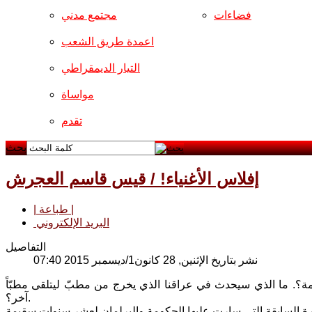
فضاءات
مجتمع مدني
اعمدة طريق الشعب
التيار الديمقراطي
مواساة
تقدم
بحث
إفلاس الأغنياء! / قيس قاسم العجرش
| طباعة |
البريد الإلكتروني
التفاصيل
نشر بتاريخ الإثنين, 28 كانون1/ديسمبر 2015 07:40
مة؟. ما الذي سيحدث في عراقنا الذي يخرج من مطبّ ليتلقى مطبّاً
آخر؟.