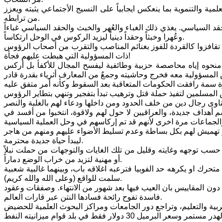
مية والتنموية بما ينعكس ايجابياً على النسيج الأجتماعي يثبته ويعزز
من ترابطه.
د السياسي. يغذي ذلك الغباء والعُهر والخبث والحقد السياسي غباءاً
وعُهرا وخبثاً وحقداً دينياً ليزيد الركوس في الوحل ارتكاساً.
ذين تقافزوا كالقردة للفوز بغنائم المناصب والتقرب من أصحاب الرؤوس
ذات المسؤولية التي هبطت عليهم فجأة!
منحوه إياه محاصصة حزبية وطائفية ليفسح المجال للأكفأ بل أركس
أهداف جديدة، والعراقيين لا حول لهم ولاقوة، انتخبوا من أفسد في
 تهميش لهم بكل بساطة وعدم تسليط الأضواء عليهم ومنهم من هاجر
ليبدأ حياة جديدة محترمة.
ٌ حسب توجهه وغايته وقليل من تلك الغايات والتوجهات من حملت نبلاً
أو مهنية لتزيد من خراب الوضع دماراً.
 او يكرهه حد الفوبيا فترعبه اغلاقه باب، وبينهما غالبية شعبية
سلمت للواقع (وعلى الله والله كريم).
 دون المقاييس بان العيب فيها بعد شهور من الانتهاء. وصفقات وعقود
فاسدة تفوح رائحة فسادها النتن عبر قارات العالم.