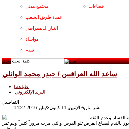
فضاءات
مجتمع مدني
اعمدة طريق الشعب
التيار الديمقراطي
مواساة
تقدم
بحث
ساعد الله العراقيين / حيدر محمد الوائلي
| طباعة |
البريد الإلكتروني
التفاصيل
نشر بتاريخ الإثنين, 11 كانون2/يناير 2016 14:27
 الفساد وعدم الثقة
ر بالندم لضياع الفرص تلو الفرص والتي مرت مروراً كثيراً ولم تمر
مر السحاب.