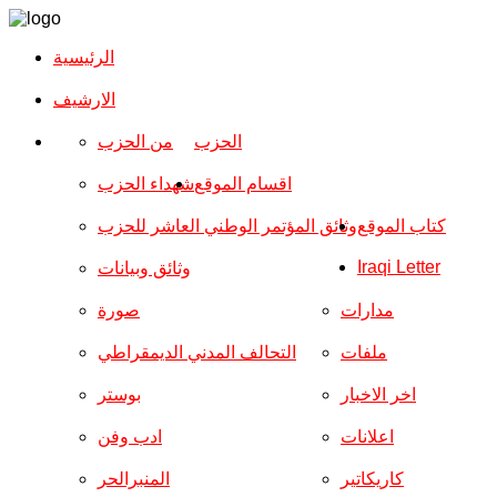
الرئيسية
الارشیف
الحزب
من الحزب
اقسام الموقع
شهداء الحزب
كتاب الموقع
وثائق المؤتمر الوطني العاشر للحزب
Iraqi Letter
وثائق وبيانات
مدارات
صورة
ملفات
التحالف المدني الديمقراطي
اخر الاخبار
بوستر
اعلانات
ادب وفن
كاريكاتير
المنبرالحر