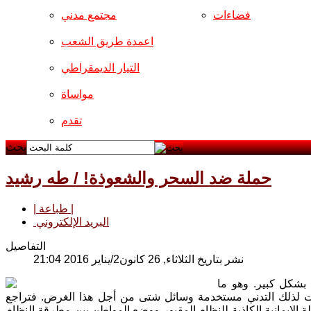
فضاءات
مجتمع مدني
اعمدة طريق الشعب
التيار الديمقراطي
مواساة
تقدم
بحث
حملة ضد السحر والشعوذة! / طه رشيد
| طباعة |
البريد الإلكتروني
التفاصيل
نشر بتاريخ الثلاثاء, 26 كانون2/يناير 2016 21:04
 بشكل كبير. وهو ما
مات لذلك التدني مستخدمة وسائل شتى من أجل هذا الغرض. فتراجع
ملة الإيمانية الكاذبة للنظام المقبور ووضع المواطن بين مطرقة النظام