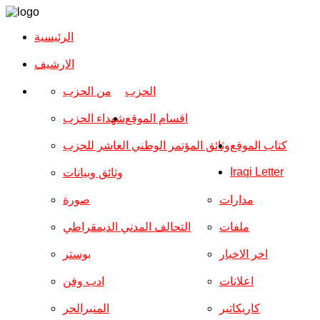
الرئيسية
الارشیف
الحزب
من الحزب
اقسام الموقع
شهداء الحزب
كتاب الموقع
وثائق المؤتمر الوطني العاشر للحزب
Iraqi Letter
وثائق وبيانات
مدارات
صورة
ملفات
التحالف المدني الديمقراطي
اخر الاخبار
بوستر
اعلانات
ادب وفن
كاريكاتير
المنبرالحر