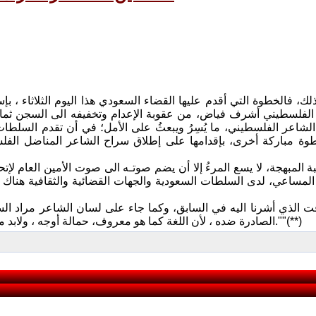
ك، فالخطوة التي أقدم عليها القضاء السعودي هذا اليوم الثلاثاء ، بإس
الفلسطيني أشرف فياض، من عقوبة الإعدام وتخفيفه الى السجن ث
الشاعر الفلسطيني، ما يُسِرُ ويبعثُ على الأمل؛ في أن تقدم السلطات
طوة مباركة أخرى، بإقدامها على إطلاق سراح الشاعر المناضل الفلس
ة المبهجة، لا يسع المرءُ إلا أن يضم صوتـه الى صوت الأمين العام لإتح
المساعي، لدى السلطات السعودية والجهات القضائية والثقافية هناك
ت الذي أشرنا اليه في السابق، وكما جاء على لسان الشاعر مراد السود
الصادرة ضده ، لأن اللغة كما هو معروف، حمالة أوجه ، ولابد من مواصلة حملة التضامن مع الشاعر اشرف فياض ، حتى الافراج عنه.""(**)