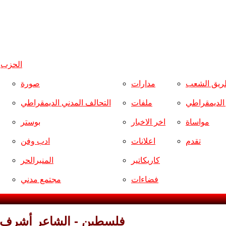
الحزب
و
ريق الشعب
مدارات
صورة
ر الديمقراطي
ملفات
التحالف المدني الديمقراطي
مواساة
اخر الاخبار
بوستر
تقدم
اعلانات
ادب وفن
كاريكاتير
المنبرالحر
فضاءات
مجتمع مدني
فلسطين - الشاعر أشرف في