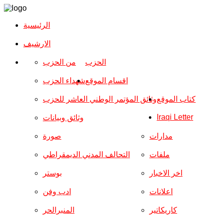
الرئيسية
الارشیف
الحزب
من الحزب
اقسام الموقع
شهداء الحزب
كتاب الموقع
وثائق المؤتمر الوطني العاشر للحزب
Iraqi Letter
وثائق وبيانات
مدارات
صورة
ملفات
التحالف المدني الديمقراطي
اخر الاخبار
بوستر
اعلانات
ادب وفن
كاريكاتير
المنبرالحر