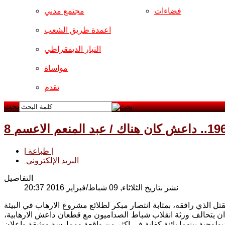
فضاءات
مجتمع مدني
اعمدة طريق الشعب
التيار الديمقراطي
مواساة
تقدم
بحث
| طباعة |
البريد الإلكتروني
التفاصيل
نشر بتاريخ الثلاثاء, 09 شباط/فبراير 2016 20:37
تبار انقلاب شباط العام 1963، بشعاراته وهوس القتل الذي رافقه، بمثابة انتصار مبكر لطلائع مشروع الارهاب في البيئة
بالطور الداعشي عام 2014، فلا غرابة هنا (اليوم) ان يتحالف ورثة انقلاب شباط الصداميون مع قطعان داعش الارهابية،