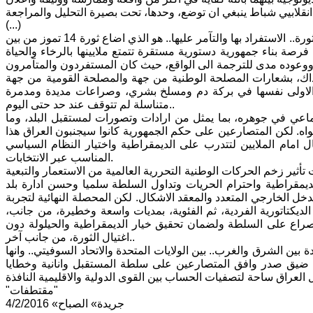
(...)
اقول، ومن باب المعاينة الموضوعية بان الصراع على سلطة الجمهورية بين فرقاء الثورة.. الاستفراد بها والتآمر عليها.. هو الذي اضاع ثورة 14 تموز من بين
فرصة بناء جمهورية دستورية مستقرة تتمتع ملايينها بالرخاء والحياة
لاول ووعوده مدى للترجمة الى الواقع، حيث كان المستفردون والمتآمرون
اك، بشعارات المصلحة الوطنية من جهة والمصلحة القومية من جهة
ة الاولى نفسها في بركة دم ومسلخ بشري، وصراعات مديدة ومدمرة
متناسلة لم تتوقف عند حد حتى اليوم..
اعي في جوهره، بما يمثل من ارادات وتصورات لمستقبل البلد، وما
اه. لكن المتصارعين على حكم الجمهورية كانوا سيجنبون العراق هذا
ل امام الملايين لتتدرب على الديمقراطية واختيار النظام السياسي
المناسب عبر الانتخابات.
أثير زخم الحركات الوطنية التحررية العالمية من الاستعمار والتبعية
لديمقراطية واحترام الحريات وتداول السلطة سلميا وحسن ادارة بلد
تدخل الخارجي المتعدد والمعقد الاشكال. لكن المحصلة النهائية لتجربة
لديكتاتورية الفردية، ثم الفئوية، بمديات واسعة وخطيرة، من جانب،
صراع على السلطة ولضمان تحقيق خيار الديمقراطية والحيلولة دون
اغتيال الثورة، من جانب آخر..
وة) الحرب الباردة بين الشرق والغرب.. بين الولايات المتحدة والاتحاد السوفيتي.. وانها
ان ضيق صدر وافق المتصارعين على سلطة المستقبل وانانية وخطايا
"مقتطفات"
جريدة» الصباح» 4/2/2016