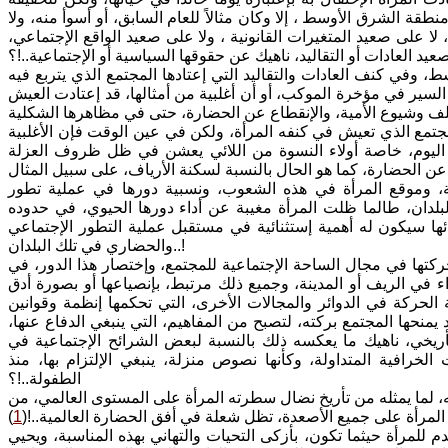
نطقة الشرق الأوسط ، إلا وكان مثالاً للعام السابق، أو أسوأ منه، ولا
 على صعيد المتغيرات القانونية ، ولا على صعيد الواقع الإجتماعي،
عيد العادات أو التقاليد، ناهيك عن حقوقها السياسية أو الإجتماعية..!؟
، وفي كنف العادات والتقاليد التي إعتادها المجتمع الذي يتربع فيه
السير في مؤخرة الموكب، أو أن أغلبية من أمثالها، قد إعتادت العيش
المجتمع الذي تعيش في كنفه المرأة، ولكن في عين الوقت فإن الأغلبية
 اليوم، خاصة أولاء النسوة من اللائي يعشن في ظل ظروف العزلة
، وموقع المرأة في هذه الشعوب، ونسبية دورها في عملية تطور
بلدان، طالما ظلت المرأة مغيبة عن أداء دورها الحيوي، في حدوده
ئها سيكون له أهمية إستثنائية في مستقبل عملية التطور الإجتماعي
والحضاري في تلك البلدان..!
حركتها في مجال الساحة الإجتماعية للمجتمع، وإختصار هذا الدور، في
اء في الريف أو المدينة، وجميع ذلك مرتبط، بإنصياعها أو بصورة أدق
ة الحركة في الدوائر والمجالات الأخرى، التي تحكمها إنظمة وقوانين
منحها المجتمع بركته، لتصبح من المفاهيم، التي ينبغي الدفاع عنها،
تأريخي، ناهيك ما يعكسه ذلك بالنسبة لبعض الشرائح الإجتماعية في
رافية المتداولة، وكأنها نصوص منزلة، ينبغي الإلتزام بها، منذ
الطفولة..!؟
ه، لما يمثله من تأريخ نضال سطرته المرأة على المستوى العالمي، من
 المرأة على جميع الأصعدة، تظل شعلة في أفق الحضارة العالمية..!(
1
)
دم للمرأة حيثما تكون، بأزكى التحيات والتهاني بهذه المناسبة، ويحيي