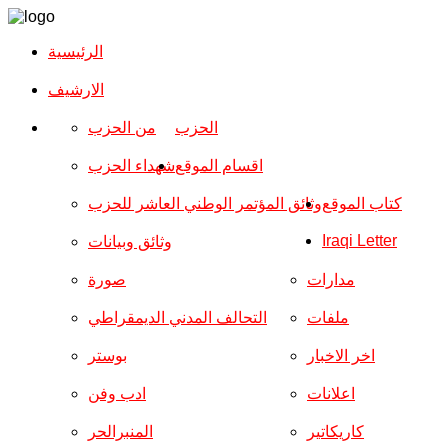
الرئيسية
الارشیف
الحزب
من الحزب
اقسام الموقع
شهداء الحزب
كتاب الموقع
وثائق المؤتمر الوطني العاشر للحزب
Iraqi Letter
وثائق وبيانات
مدارات
صورة
ملفات
التحالف المدني الديمقراطي
اخر الاخبار
بوستر
اعلانات
ادب وفن
كاريكاتير
المنبرالحر