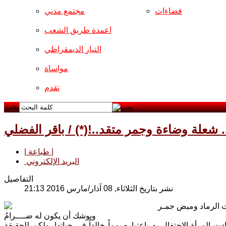
فضاءات
مجتمع مدني
اعمدة طريق الشعب
التيار الديمقراطي
مواساة
تقدم
بحث
.. شعلة وضاءة وجمر متقد..!(*) / باقر الفضلي
| طباعة |
البريد الإلكتروني
التفاصيل
نشر بتاريخ الثلاثاء, 08 آذار/مارس 2016 21:13
 الرماد وميض جمـر
ويوشك أن يكون له ضــــرامُ
 المرأة الإحتفال به بإعتباره يوماً خالداً في حياتها، ولكن للحقيقة